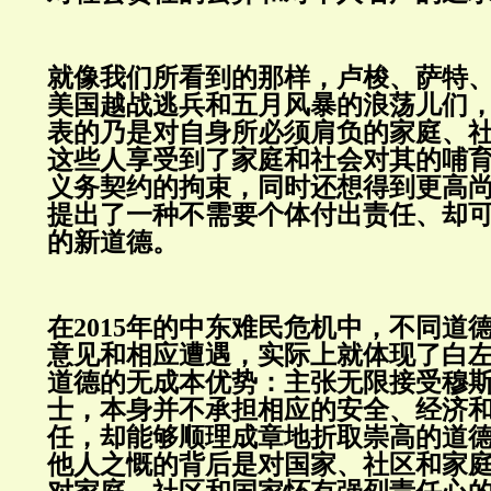
就像我们所看到的那样，卢梭、萨特
美国越战逃兵和五月风暴的浪荡儿们
表的乃是对自身所必须肩负的家庭、
这些人享受到了家庭和社会对其的哺
义务契约的拘束，同时还想得到更高
提出了一种不需要个体付出责任、却
的新道德。
在2015年的中东难民危机中，不同道
意见和相应遭遇，实际上就体现了白
道德的无成本优势：主张无限接受穆
士，本身并不承担相应的安全、经济
任，却能够顺理成章地折取崇高的道
他人之慨的背后是对国家、社区和家