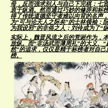
母，反而强求别人与自己下完棋；七
衷于纵酒。然而通过巧妙的修辞和标
得了传统道德坚守者难以向背的名声
为“可与论天人之际矣”的士林领袖；
为我设邪”的非俗之人；刘伶成为了“
实际上，魏晋风流之后的荒诞作为，
放纵。而“非汤武而薄周礼”的大义、“
然”的追求，仅仅是精于标榜者对自己
榜。