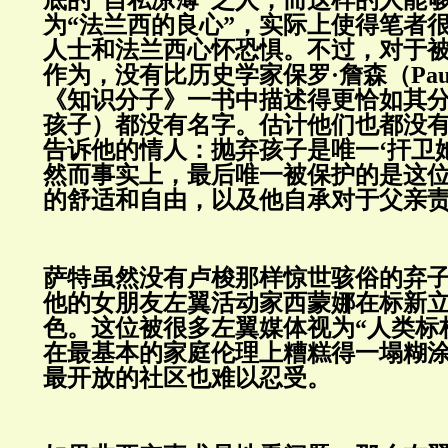
底的“自私凉薄”之人，而这样的人能
为“法兰西的良心”，实际上使得笔者
人士和法兰西心怀恐惧。不过，对于
作为，没有比历史学家保罗·詹森（Paul 
《知识分子》一书中描述得更恰如其分
孩子）都没有名字。估计他们也都没有
告诉他的情人：抛弃孩子是唯一‘扞卫
然而事实上，最后唯一被保护的是这
的舒适和自由，以及他自承对于父亲责
萨特虽然没有卢梭那样惊世骇俗的弃子
他的女朋友左翼活动家西蒙娜在标新
色。这位被很多左翼媒体视为“人类标
在最基本的家庭伦理上糟糕得一塌糊
最开放的社区也难以忍受。