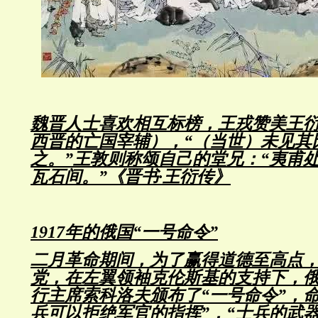
魏晋人士喜欢相互标榜，王戎赞美王
西晋的亡国宰辅），“（当世）未见其
之。”王敦则称颂自己的堂兄：“夷甫
瓦石间。”《晋书·王衍传》
1917年的俄国“一号命令”
二月革命期间，为了赢得道德至高点
党，在左翼领袖克伦斯基的支持下，
行主席索科洛夫颁布了“一号命令”，
兵可以拒绝军官的指挥”，“士兵的武