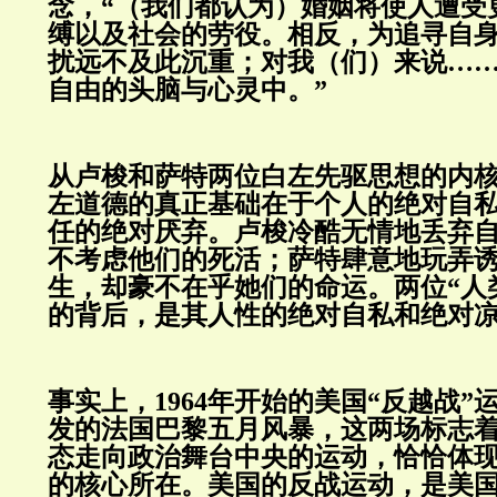
念，“（我们都认为）婚姻将使人遭受
缚以及社会的劳役。相反，为追寻自
扰远不及此沉重；对我（们）来说…
自由的头脑与心灵中。”
从卢梭和萨特两位白左先驱思想的内
左道德的真正基础在于个人的绝对自
任的绝对厌弃。卢梭冷酷无情地丢弃
不考虑他们的死活；萨特肆意地玩弄
生，却豪不在乎她们的命运。两位“人
的背后，是其人性的绝对自私和绝对
事实上，1964年开始的美国“反越战”运
发的法国巴黎五月风暴，这两场标志
态走向政治舞台中央的运动，恰恰体
的核心所在。美国的反战运动，是美