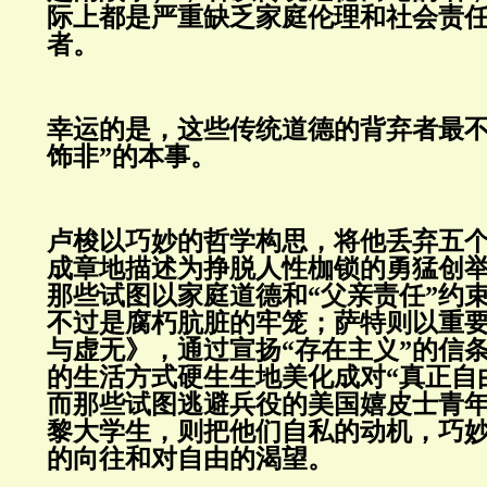
际上都是严重缺乏家庭伦理和社会责
者。
幸运的是，这些传统道德的背弃者最不
饰非”的本事。
卢梭以巧妙的哲学构思，将他丢弃五
成章地描述为挣脱人性枷锁的勇猛创
那些试图以家庭道德和“父亲责任”约
不过是腐朽肮脏的牢笼；萨特则以重
与虚无》，通过宣扬“存在主义”的信
的生活方式硬生生地美化成对“真正自
而那些试图逃避兵役的美国嬉皮士青
黎大学生，则把他们自私的动机，巧
的向往和对自由的渴望。