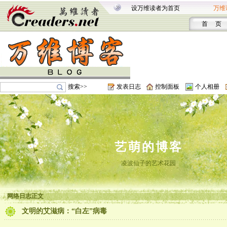
设万维读者为首页
万维
首 页
搜索>>
发表日志
控制面板
个人相册
艺萌的博客
凌波仙子的艺术花园
网络日志正文
文明的艾滋病：“白左”病毒