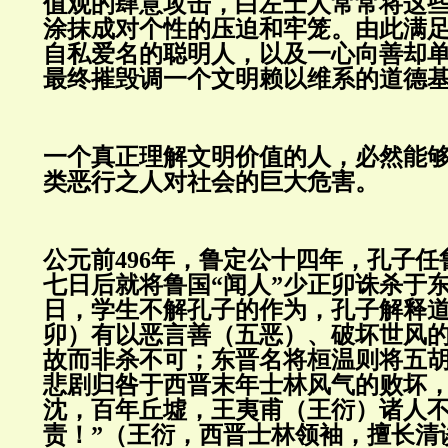
值观的肆意攻击，白左士人常常将这
涂抹成对个性的压迫和牢笼。由此满
自私爱名的聪明人，以及一心向善却
最终摧毁调一个文明赖以维系的道德
一个真正理解文明价值的人，必然能
类恶行之人对社会的巨大危害。
公元前496年，鲁定公十四年，孔子
七日后就将鲁国“闻人”少正卯诛杀于
日，学生不解孔子的作为，孔子解释
卯）有以恶言善（五恶）、破坏世风的
故而非杀不可；东晋名将桓温则将五
悲剧归咎于西晋末年士林风气的败坏，
沈，百年丘墟，王夷甫（王衍）诸人
责！”（王衍，西晋士林领袖，擅长清