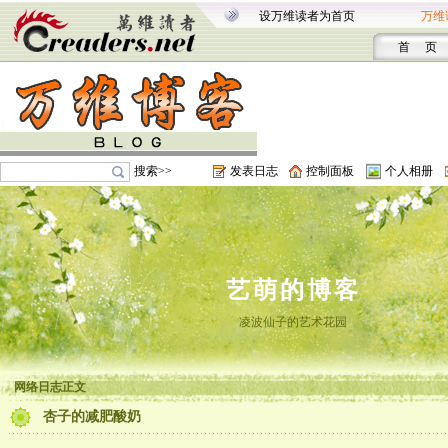
设万维读者为首页
万维
首 页
搜索>>
发表日志
控制面板
个人相册
艺萌的博客
凌波仙子的艺术花园
网络日志正文
杏子的减肥酸奶