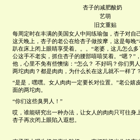
杏子的减肥酸奶
艺萌
旧文重贴
每周定时在丰满的美国女人中间练瑜伽，杏子对自
这天晚上，杏子的老公在给杏子做按摩，这是每晚
“
趴在床上闭上眼睛享受着。。。
“
老婆，这儿怎么多
公这手不老实，抓住杏子的腰部嘻嘻笑着。
“
嗯？
”
他，心里不免有些懊恼：
“
怎么？
不好吗？你们男
两坨肉肉？都是肉肉，为什么长在这儿就不一样了
“是是，嘿嘿。女人肉肉一定要长对位置。”老公嬉
面的两坨肉。
“你们这些臭男人！”
哎，谁能研究出一种办法，让女人的肉肉只可往身
杏子再次闭上眼陷入遐想。