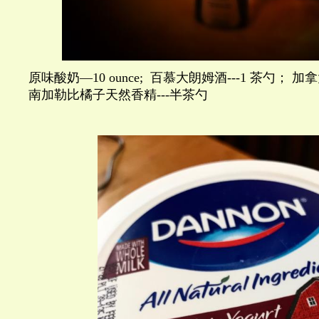
原味酸奶
—10 ounce;
百慕大朗姆酒
---1
茶勺；
加拿
南加勒比橘子天然香精
---
半茶勺