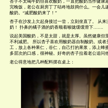
杏子不太喝牛奶但喜欢酸奶，一直把酸奶当作健康
完晚饭，老公在厨房丁了咕咚地鼓捣什么。一会儿
酸奶。“减肥酸奶来了！”
杏子在沙发上欠起身接过一尝，立刻坐直了。
从来
奶！
扑鼻的橘子酒的奶香顺着喉咙缓缓滑下
…….
说起美国酸奶，不是太甜，就是太厚。虽然健康但里面的
不利减肥。
所以杏子喜欢用酸奶器自制酸奶。或者
工，放上各种果仁，谷仁，自己打的果浆，添上蜂
多层次的口感，很神秘。好奇的杏子拉着老公追问
老公得意地把几种配料摆在桌上：