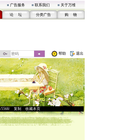
广告服务
联系我们
关于万维
论 坛
分类广告
购 物
帮助
退出
u/5568/
>
复制
>
收藏本页