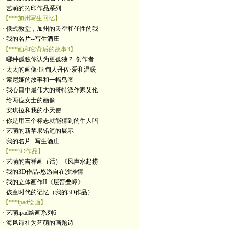
· 艺萌的拓印作品系列
【***加州写生回忆】
· 俄式教堂，加州的天空和任性的我
· 我的名片--写生酒庄
【***画和它背后的故事3】
· 哪种孤独你认为更孤独？-创作者
· 太太的画像·缅甸人丹佐·爱和温暖
· 索尼娅的故事和一幅鸟图
· 我心目中最伟大的哥特派作家艾伦
· 给两位女士的画像
· 安琪拉和我的小天使
· 你是用三个标志就能猜到的牛人吗
· 艺萌的新苹果铅笔的展示
· 我的名片--写生酒庄
【***3D作品】
· 艺萌的吉祥画（话）《风声水起捞
· 我的3D作品-悠游自在沙滩情
· 我的立体画作II《层峦叠嶂》
· 孩童时代的记忆（我的3D作品）
【***ipad绘画】
· 艺萌ipad绘画系列6
· 海风诗社为艺萌的画题诗