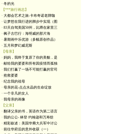
· 冬的光
【***旅行画志】
· 大都会艺术之旅-卡布奇诺老牌咖
· 让梦想在我行进的脚步中实现（图
· 83天自驾美国50州，比蹲在家里三
· 枫子古巴行：海明威的那片海
· 暑期画中乐优游（多幅原创作品）
· 五月和梦幻威尼斯
【母亲】
· 妈妈，我终于复原了你的美貌，是
· 献给我的婆婆和所有因疫情而孤独
· 我们打赢了一场不可能打赢的官司
· 抢救婆婆
· 纪念我的祖母
· 母亲的花-点点水晶的生命绽放
· 一个非凡的女人
· 我母亲的画像
【父亲】
· 翻译父亲的书，英语作为第二语言
· 我的公公- 林登·约翰逊和万寿纺
· 精彩叙述：美国华裔大兵军中讨公
· 前往华府后的意外收获（一）