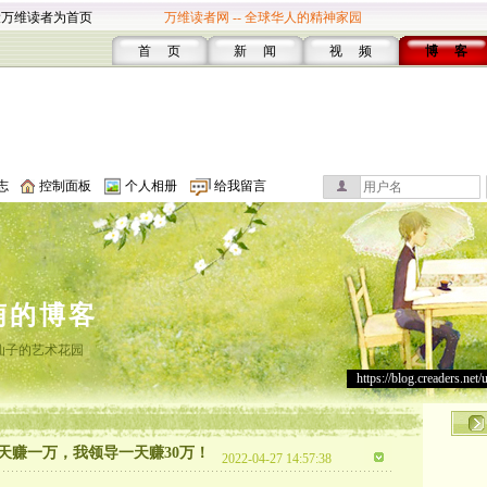
设万维读者为首页
万维读者网 -- 全球华人的精神家园
首 页
新 闻
视 频
博 客
志
控制面板
个人相册
给我留言
萌的博客
仙子的艺术花园
https://blog.creaders.net/
天赚一万，我领导一天赚30万！
2022-04-27 14:57:38