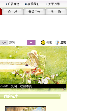
广告服务
联系我们
关于万维
论 坛
分类广告
购 物
帮助
退出
u/5568/
>
复制
>
收藏本页
我的名片