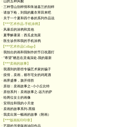
· 山的五种风貌
· 三种雪山别样情和朱迪嘉兰的别样
· 请放下枪，到我的薰衣草田来吧
· 关于一个夏和四个春的系列作品说
【***艺术作品-手机涂鸦】
· 风暴后的涂鸦和其他
· 夏季解暑菜：西瓜皮泡菜
· 医生诊所和我的手机涂鸦
【***艺术作品Collage】
· 我拍出的画和我制作的节日祝愿灯
· “希望”栖息在灵魂深处-我的最新
【***卖画的故事】
· 我遇到的那些专骗艺术家的骗子
· 疫情，卖画，都市宅女的鸡尾酒
· 画界盛事，旗开得胜
· 原创：卖画故事之~小小丘比特
· 原创系列：卖画故事之-远方的萨
· 给两位女士的画像
· 安琪拉和我的小天使
· 卖画的故事系列-黑猫
· 我卖出第一幅画的故事（附画）
【***版画拓印印章】
· 艺萌的另类版画油印作品