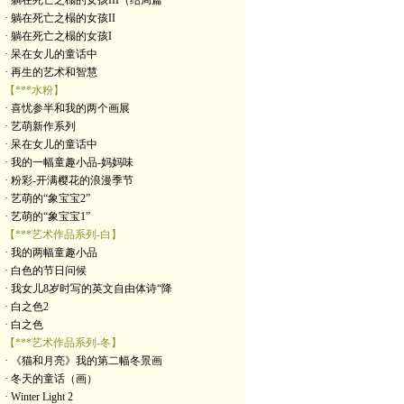
· 躺在死亡之榻的女孩III（结局篇
· 躺在死亡之榻的女孩II
· 躺在死亡之榻的女孩I
· 呆在女儿的童话中
· 再生的艺术和智慧
【***水粉】
· 喜忧参半和我的两个画展
· 艺萌新作系列
· 呆在女儿的童话中
· 我的一幅童趣小品-妈妈味
· 粉彩-开满樱花的浪漫季节
· 艺萌的“象宝宝2”
· 艺萌的“象宝宝1”
【***艺术作品系列-白】
· 我的两幅童趣小品
· 白色的节日问候
· 我女儿8岁时写的英文自由体诗“降
· 白之色2
· 白之色
【***艺术作品系列-冬】
· 《猫和月亮》我的第二幅冬景画
· 冬天的童话（画）
· Winter Light 2