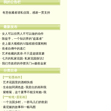
我的公告栏
有意收藏者请私信我，感谢一贯支持
政治转载不一定代表本人意见
最新发布
艺术博客：https://yimengl.blog
· 女人可以但男人不可以做的动作
· 陈徒手，一个知识界的“盗墓者”
目录中标注星号的为本人艺术原创
· 史上最大规模的AI版权赔偿案刚刚
· 長者自傳中的逃亡
· 艺术收藏的真谛-不只是超级富豪
· 七月的私家花园- 私家花园探访2
· 我们市政府的停摆关门vs极权金家
分类目录
【***彩墨画作】
· 艺术花园里的酒精快感
· 生命如同调色盘- 我卖出的画和我
· 紫锥菊，这个夏季不能没有她~我
【***粉笔+蛋彩画】
· 一个法国乡村，一群鸟儿们的歌剧
· 索尼娅的故事和一幅鸟图