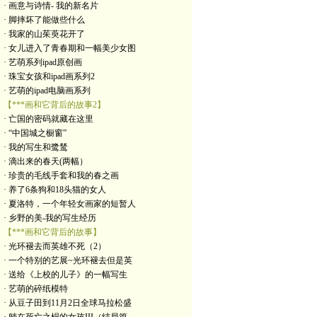
· 画意与诗情- 我的新名片
· 脚摔坏了能做些什么
· 我家的山茱萸花开了
· 女儿进入了青春期和一幅美少女图
· 艺萌系列ipad原创画
· 珠宝女孩和ipad画系列2
· 艺萌的ipad电脑画系列
【***画和它背后的故事2】
· 亡国的密码就藏在这里
· “中国城之橱窗”
· 我的写生和鹭鸶
· 滴出来的春天(两幅）
· 珍贵的毛线手套和我的春之画
· 养了6条狗和18头猫的女人
· 夏洛特，一个年轻女画家的短暂人
· 乡野的美-我的写生经历
【***画和它背后的故事】
· 光环褪去而英雄不死（2）
· 一个特别的艺展~光环褪去但是英
· 送给《上校的儿子》的一幅写生
· 艺萌的碎纸模特
· 从豆子田到11月2日全球马拉松盛