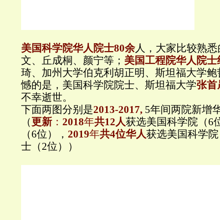
美国科学院华人院士80余
人，大家比较熟悉
文、丘成桐、颜宁等；
美国
工程院华人院士约
琦、加州大学伯克利胡正明、斯坦福大学鲍
憾的是，美国科学院院士、斯坦福大学
张首
不幸逝世。
下面两图分别是
2013-2017,
5年间两院新增
（
更新
：
2018
年
共12人
获选美国科学院（6
（6位），
2019
年
共4位华人
获选美国科学院
士（2位））