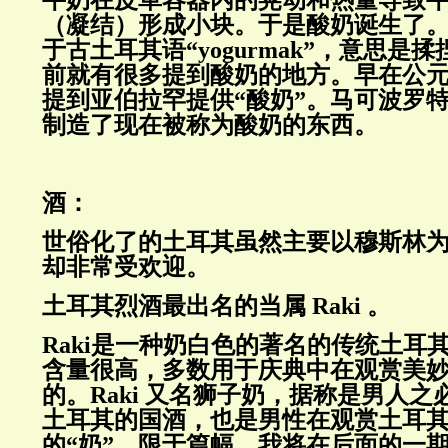
（凝结）形成小块。于是酸奶诞生了
于古土耳其语“
yogurmak
”，意思是揉
前就有很多提到酸奶的地方。早在公
提到亚伯拉罕提供“酸奶”。马可波罗
制造了现在被称为酸奶的东西。
酒：
世俗化了的土耳其虽然主要以穆斯林
却非常受欢迎。
土耳其烈酒最出名的当属
Raki
。
Raki
是一种奶白色的著名的传统土耳
含量很高，多数用于庆典中在观赏美
的。
Raki
又名狮子奶，据称是男人之
土耳其的国酒，也是男性在观赏土耳
的“奶”。限于篇幅，我将在后面的一