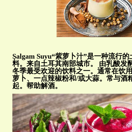
Şalgam Suyu“紫萝卜汁”是一种流
料。
来自土耳其南部城市。
由乳酸发
冬季最受欢迎的饮料之一。
通常在饮
萝卜、一点辣椒粉和/或大蒜。
常与酒精
起。帮助解酒。