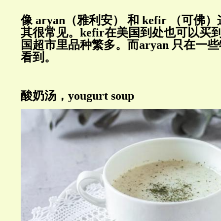
像
aryan
（雅利安）
和
kefir
（可佛）
其很常见。
kefir
在美国到处也可以买
国超市里品种繁多。而
aryan
只在一些
看到。
酸奶汤，
yougurt soup