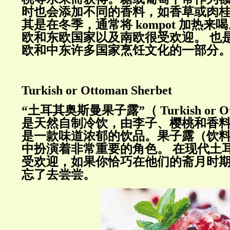
时也会添加不同的香料，如香草或肉
其是在冬季，通常将
kompot
加热来喝
欧和东欧国家以及南欧很受欢迎。
也
欧和中东许多国家烹饪文化的一部分
Turkish or Ottoman Sherbet
“土耳其奥斯曼果子露”（
Turkish or O
是天然自制冷饮，由李子、樱桃和香
是一款味道浓郁的饮品。果子露（饮
中扮演着非常重要的角色。
在现代土
受欢迎，如果你恰巧在他们的斋月时
忘了去尝尝。