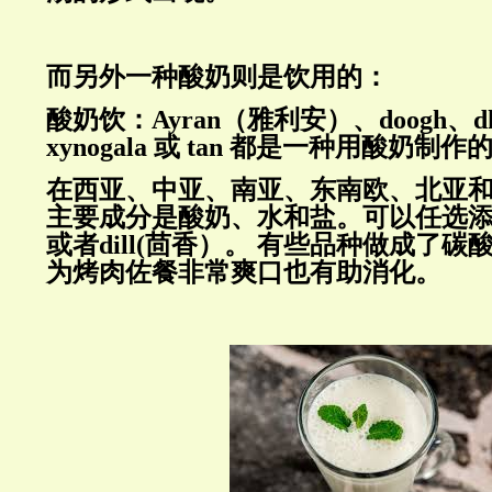
而另外一种酸奶则是饮用的：
酸奶饮：
Ayran
（雅利安）、
doogh
、
d
xynogala
或
tan
都是一种用酸奶制作
在西亚、中亚、南亚、东南欧、北亚
主要成分是酸奶、水和盐。可以任选
或者dill(茴香）。
有些品种做成了碳
为烤肉佐餐非常爽口也有助消化。