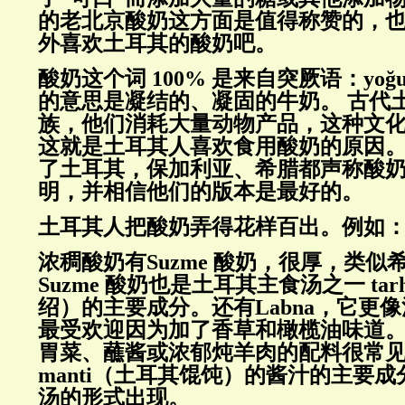
的老北京酸奶这方面是值得称赞的，
外喜欢土耳其的酸奶吧。
酸奶这个词
100%
是来自突厥语：
yo
ğ
的意思是凝结的、凝固的牛奶。
古代
族，他们消耗大量动物产品，这种文
这就是土耳其人喜欢食用酸奶的原因
了土耳其，保加利亚、希腊都声称酸
明，并相信他们的版本是最好的。
土耳其人把酸奶弄得花样百出。例如
浓稠酸奶有
Suzme
酸奶，很厚，类似
Suzme
酸奶也是土耳其主食汤之一
tar
绍）的主要成分。还有
Labna
，它更像
最受欢迎因为加了香草和橄榄油味道
胃菜、蘸酱或浓郁炖羊肉的配料很常
manti
（土耳其馄饨）的酱汁的主要成
汤的形式出现。