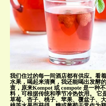
我们住过的每一间酒店都有供应。看
水果，喝起来清爽，我还能喝出发酵
查，原来
Kompot
或
compote
是一种不
料，可根据传统和季节冷热饮用。
它
草莓、杏子、桃子、苹果、覆盆子、
桃等水果而获得。糖或葡萄干常作为