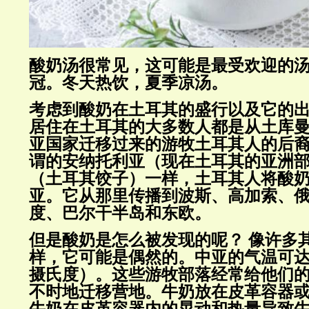
酸奶汤
很常见，这可能是最受欢迎的
冠。冬天热饮，夏季凉汤。
考虑到酸奶在土耳其的盛行以及它的
居住在土耳其的大多数人都是从土库
亚国家迁移过来的游牧土耳其人的后
谓的安纳托利亚（现在土耳其的亚洲
（土耳其饺子）一样，土耳其人将酸
亚。它从那里传播到波斯、高加索、
度、巴尔干半岛和东欧。
但是酸奶是怎么被发现的呢？
像许多
样，它可能是偶然的。中亚的气温可
摄氏度）。这些游牧部落经常给他们
不时地迁移营地。牛奶放在皮革容器
牛奶在皮革容器内的晃动和热量导致