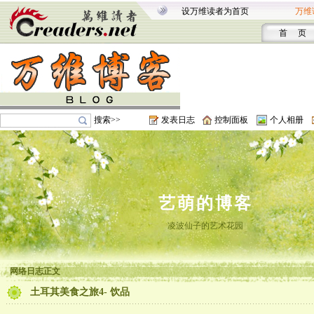
设万维读者为首页
万维
首 页
搜索>>
发表日志
控制面板
个人相册
艺萌的博客
凌波仙子的艺术花园
网络日志正文
土耳其美食之旅4- 饮品