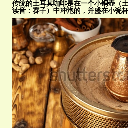
传统的
土耳其咖啡
是在一个小铜壶（
读音：赛子）中冲泡的，并盛在小瓷