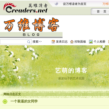
设万维读者为首页
万维
首 页
搜索>>
发表日志
控制面板
个人相册
艺萌的博客
凌波仙子的艺术花园
网络日志正文
一个装逼的女同学