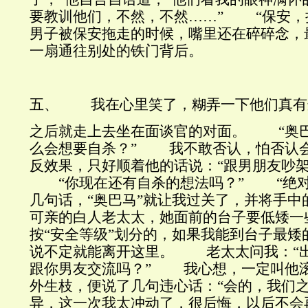
要教训他们，不然，不然……” “保安，
男子被保安拖走的时候，嘴里还在碎碎念，
一扇通往别处的铁门背后。
五、 我在心里笑了，糊弄一下他们真有
之后就走上去坐在面谈官的对面。 “奥巴
么会想要自杀？” 我不敢否认，怕否认
反效果，只好顺着他的话说：“跟男朋友吵架
“你现在还有自杀的想法吗？” “绝
几句话，“奥巴马”就让我过关了，并将手中
可亲的白人老太太，她面前的台子要低矮一
按“安全等级”划分的，如果我能到台子最矮
说不定就能离开这里。 老太太问我：“
跟你男友交流吗？” 我心想，一定叫他
外生枝，便说了几句违心话：“会的，我们
异，这一次我太冲动了，很后悔，以后不