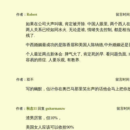
作者：
Robert
留言时间：20
如果在公司大声叫嚷, 肯定被开除. 中国人眼里, 两个西人在
两人关系已经如同水火. 无论是谁, 情绪失去控制, 都是相当
残了.
中西婚姻最成功的是陈香眉和美国人陈纳德,中外婚姻还是
个人最近两点新体会: 脾气大了, 肯定死的早. 看问题负面,
容易的癌症. 人要乐观, 有教养.
作者：双不
留言时间：20
写的幽默，估计你在奥巴马那里笑出声的话他会马上把你
作者：
秋念11
回复
guitarmanzw
留言时间：2
渣男厉害，但10%，
美国女人应该可以收拾90%