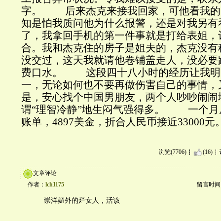
字。 后来杰克来接我回家，可他看我的
知是怕我质问他为什么报警，还是对我另有
了，我拿回手机的第一件事就是打给表姐，
合。我和杰克住的房子是姐夫的，杰克没有
没交过，这天我就请他卷铺盖走人，没必要
费口水。 这段四十八小时的经历让我明
一，无论如何也不要再做伤害自己的事情，
是，安心找个中国男朋友，两个人吵吵闹闹
谓“理智冷静”地生闷气强得多。 一个月
账单，4897美金，折合人民币接近33000元
浏览(7706)
(16)
文章评论
作者：
lch1175
留言时间：20
崇洋媚外的烂女人，活该