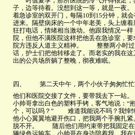
时值夏季，那所医院的冷气开得很足，
子，边等待着。没想到这一等，就是一夜
着急诊室的双开门，每隔10到15分钟，就
进来。隔壁病床的一个中年老美，头上缠着
狂打电话，情绪相当激动。他跟我情况一样
院，但他不满医院这样把他丢在急诊室，要
院方违反人道主义精神。 整整两小时过
话，护士们把他转移走了。而老实的我在这
出的公共场所躺了整晚，彻夜难眠。
四、 第二天中午，两个小伙子匆匆忙忙
他们和医院交接了文件，要带我去下一站
小帅哥拿出白色的塑料手铐，客气地说：“
个，可以吗？” 难道我能说不吗？我悻
他小心翼翼地避开伤口，把我两个手腕扎紧
脱不开。 随后他们用约束带把我固定在
辆绿色运输车，小帅哥在身边陪着我。我在