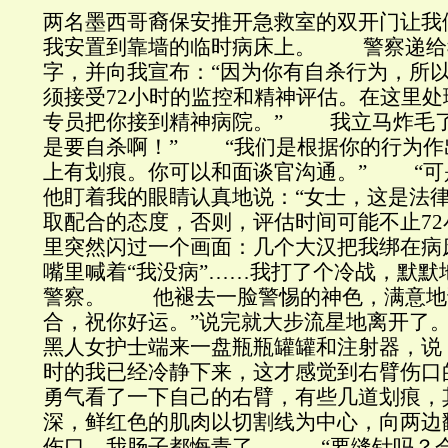
两名墨西哥裔保安推开急救室的双开门让我
我安置到靠墙的临时病床上。 警察递给
字，并向我宣布：“因为你有自杀行为，所
须接受72小时的监控和精神评估。在这里
专员把你接到精神病院。” 我立马炸毛了
是要自杀啊！” “我们是根据你的行为作
上有划痕。你可以和面谈官沟通。” “
他盯着我的眼睛认真地说：“女士，这是法
取配合的态度，否则，评估时间可能不止7
里突然闪过一个画面：几个大汉把我绑在病
嘴里喊着“我没病”……我打了个冷战，默默
警察。 他褪去一脸警惕的神色，满意地
合，祝你好运。”说完就大步流星地离开了
黑人女护士端来一盘瓶瓶罐罐和注射器，说：
时的我已经冷静下来，这才感觉到右臂伤口
勇气看了一下自己的右臂，有些几道划痕，
深，鲜红色的肌肉以切割线为中心，向两边
伤口，我肠子都悔青了。 “要缝针吗？会