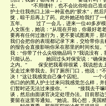
士。 “不用缝针，也不会比你给自己造成
护士往我伤口上涂一种蓝色的“胶水”，然后
拢，晾干后再上了药。此外她还给我打了一
五年。 过了一会儿，进来一位40多岁模
人女医生，她说：“从现在开始，你最好老
要再有任何过激行为，更不要试图离开，那
我们会把你的表现都记录下来，交给带你去
的报告会直接影响你呆在那里的时间长短
我：“你带了什么尖锐物品吗？”我说没有，
只能认怂。 她回过头对保安说：“确保
之内。” 保安把我看得很紧，我说想去
安走过来带我去。到了厕所门口，他说：“
决！”这让我感觉自己像个囚犯。 一个
伤口的的黑人护士过来问我感觉怎么样，并
们暂时还无法过来接你。” “接我去干嘛
谈，然后由面谈官决定处理办法。目前那边
要留在这里等通知。”她说。我心想，美国