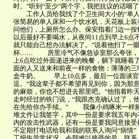
时。”听到“至少”两个字，我把抗议的话
工作人员给我找了个卫生间大小的“单人
张简易的单人床和一个饮水机，天花板上
问他们，上厕所怎么办。保安指着门边一按
以后最好不要喝水，从夜间11点到早上6点
就只能自己想办法解决了。”说着他扫了一
杯…… 房里冷气不像急诊室那么夸张，
上6点吃过外面递进来的晚餐，躺下就睡着
面的人又送来和前夜一样的食物：薄薄的三
盒牛奶。 早上10点多，最后一位面谈官
逗。“我这辈子都不希望再见到你，因为那
的麻烦，你也不想进去那里吧。”他指着昨
走时经过的铁门说，“我跟杰克确认过了，
在先给你办手续。” 我像小鸡啄米一样
堆文件让我签字，其中一份是要求我五年内
内的攻击性武器，还有一份是要我同意接受
不定期打电话给我和我的联系人询问“病情”
工报告异常状况。令我难以接受的是，联系