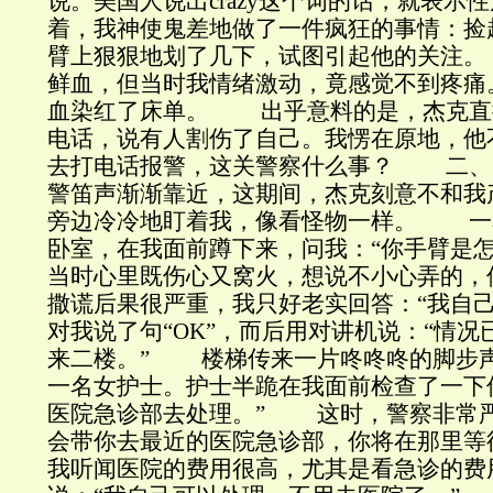
说。美国人说出crazy这个词的话，就表
着，我神使鬼差地做了一件疯狂的事情：捡
臂上狠狠地划了几下，试图引起他的关注
鲜血，但当时我情绪激动，竟感觉不到疼痛
血染红了床单。 出乎意料的是，杰克直接
电话，说有人割伤了自己。我愣在原地，他
去打电话报警，这关警察什么事？ 二
警笛声渐渐靠近，这期间，杰克刻意不和我
旁边冷冷地盯着我，像看怪物一样。 一
卧室，在我面前蹲下来，问我：“你手臂是
当时心里既伤心又窝火，想说不小心弄的，
撒谎后果很严重，我只好老实回答：“我自
对我说了句“OK”，而后用对讲机说：“情
来二楼。” 楼梯传来一片咚咚咚的脚步
一名女护士。护士半跪在我面前检查了一下
医院急诊部去处理。” 这时，警察非常严
会带你去最近的医院急诊部，你将在那里
我听闻医院的费用很高，尤其是看急诊的费