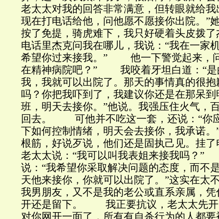
老太太对我的回答非常满意，但转眼就给我
现在打电话给他，问他愿不愿接你出院。”
按了免提，骑虎难下，我只好硬着头皮
电话里杰克问我在哪儿，我说：“我在一家
希望你过来接我。” 他一下警觉起来，问
在精神病院吧？” 我咬着牙坦白道：“是
我，我就可以出院了。那天的事情真的很抱
吗？你把我吓到了，我建议你还是在那呆到
班，明天去接你。”他说。我强压住火气，
回去。 可他并不吃这一套，还说：“你
下如何控制情绪，明天会去接你，我承诺。
根筋，好说歹说，他们还是固执己见。挂了
老太太说：“我可以叫我表姐来接我吗？”
说：“我希望你采取解决问题的态度，而不
天他来接你，你就可以出院了。”这实在太
我男朋友，又不是我的老公或直系亲属，凭
开还是留下。 我正要抗议，老太太先开
对你网开一面了，所有有自杀行为的人都要