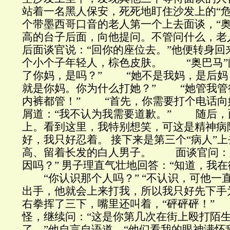
站着一名黑人保安，死死地盯住沙发上的“
个带墨西哥口音的老人第一个上去面谈，“奥
高的台子后面，向他提问。不管问什么，老
后面谈官说：“回你的座位去。”他便转身
个小个子年轻人，棕色皮肤。 “奥巴马”
了你妈，是吗？” “她不是我妈，是后妈
就是你妈。你为什么打她？” “她管我管
内裤都管！” “首先，你需要打个电话向她
屑道：“我不认为我需要道歉。” 随后，
上。看到这里，我特别想笑，可这是精神病
好，我只好忍着。 接下来是第三个“病人”
高、留着长发的白人男子。 面谈官问：
因吗？” 男子理直气壮地回答：“知道，我在
“你认识那个人吗？” “不认识，可他一
出手，他就会上来打我，所以我只好先下手
右拳挥了三下，嘴里还叫着，“砰砰砰！”
怪，继续问：“这是你第几次在街上殴打陌
了，”他自言自语道，“他们看我的眼神满怀