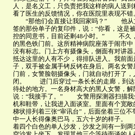
人，是名义工，只负责把我这样的病人送
看了医生的反馈情况，你在医院里表现不错
“那他们会直接让我回家吗？” 他从
签的那份单子的复印件，说：“你看，这是被
控的同意书，目前还剩48小时。” 不久
的黑色铁门前。这所精神病院座落于闹市中
没有标志。门上方有摄像头，侧面有对讲
抵达这里的人有不少，得排队进入。我前面
子，双手被金属手铐反铐在身后。两名女警
门前，女警脸朝摄像头，门就自动打开了，
闭。 进门后穿过一条长长的走廊，到达
待处的地方。一名身材高大的黑人女警，解
说：“我接手了。” 女警用探测器扫描我
机和鞋带，让我进入面谈室。里面有个宽敞
梯状排列着三张“审讯台”，后面坐着三位不
中一人长得像奥巴马，五六十岁的样子。
着四个白色的单人沙发，沙发之间有一到两
空沙发上坐下，发现其他三个等待面谈的人