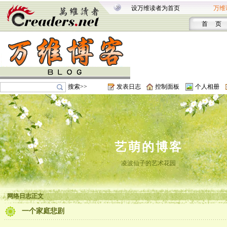
设万维读者为首页
万维
首 页
搜索>>
发表日志
控制面板
个人相册
艺萌的博客
凌波仙子的艺术花园
网络日志正文
一个家庭悲剧