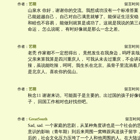
作者：
艺萌
留言时间：20
山泉水 你好，谢谢你的交流。我想成功没有一个标准答案
己能超越自己， 自己对自己满意就够了。能保证生活安稳
和睦也不容易， 能做到就算是成功了。这就是我说的第三
命运， 怎么说呢， 有时好像就是那么一念之差。
作者：
艺萌
留言时间：20
老秃 作家都不一定想得出， 竟然发生在我身边，呜呼哀
父亲来算我算是四川重庆人， 可我从未去过重庆，不会讲
辣，虽说能吃辣，呵呵。我生长在北京。虽骨子里流淌着
是北京人。喜欢你的侃山。
作者：
艺萌
留言时间：20
秋念11 谢谢来访。可能面子是主要的。出过国的孩子好像
子， 回国工作相对也好找些吧。
作者：
GreatSouth
留言时间：20
Sad, sad. 一个家庭的悲剧，从某种角度讲也是一个社会
意识的影响（青年期）到后来周围一窝蜂跟风送孩子留学
后的，社会文化压力压垮了一个人和他周围的人。在大陆