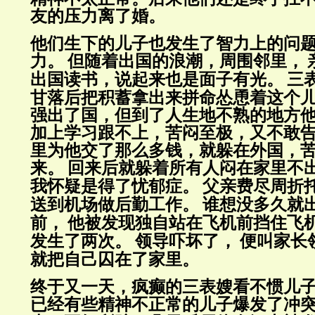
友的压力离了婚。
他们生下的儿子也发生了智力上的问
力。
但随着出国的浪潮，周围邻里，
出国读书，说起来也是面子有光。
三
甘落后把积蓄拿出来拼命怂恿着这个
强出了国，但到了人生地不熟的地方
加上学习跟不上，苦闷至极，又不敢
里为他交了那么多钱，
就躲在外国，
来。
回来后就躲着所有人闷在家里不
我怀疑是得了忧郁症。
父亲费尽周折
送到机场做后勤工作。
谁想没多久就
前，
他被发现独自站在飞机前挡住飞
发生了两次。
领导吓坏了，
便叫家长
就把自己囚在了家里。
终于又一天，疯癫的三表嫂看不惯儿
已经有些精神不正常的儿子爆发了冲