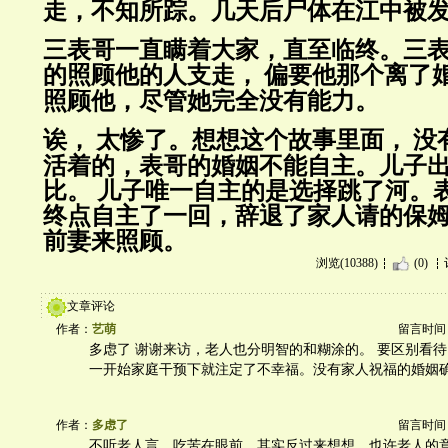
走，不知所踪。几天后尸体在江中被
三表哥一直瞒着大家，直至临终。三
的照顾他的人支走，
偏要他那个离了
照顾他，尽管她完全没有能力。
诶，
太惨了。想想这个故事里面，
没
活着的，表哥的婚姻不能自主。儿子
比。 儿子唯一自主的是选择跳了河。
终点自主了一回，辞退了家人请的保
前妻来照顾。
浏览(10388)
(0)
文章评论
作者：
艺萌
留言时间：20
多虑了 谢谢来访，老人也分明智的和糊涂的。 要区别看
一开始家庭干预下就注定了不幸福。没有家人祝福的婚姻
作者：
多虑了
留言时间：20
不听老人言，吃苦在眼前。其实反过来想想，也许老人的