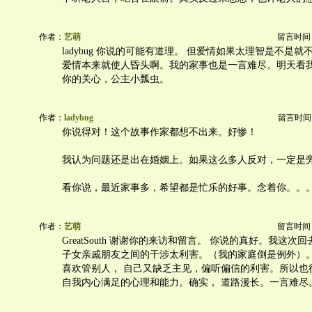
作者：
艺萌
留言时间：20
ladybug 你说的可能有道理。 但爱情如果太理智是不是
爱情本来就使人昏头啊。我的家事也是一言难尽。明天看
你的关心，公主小瓢虫。
作者：
ladybug
留言时间：20
你说得对！这个故事作家都想不出来。好惨！
我认为问题还是出在婚姻上。如果这么多人反对，一定是
看你说，最近家事多，希望都是忙乐的好事。念着你。。
作者：
艺萌
留言时间：20
GreatSouth 谢谢你的来访和留言。 你说的真好。我这
子女亲戚朋友之间的干涉太利害。（我的家庭倒是例外）
喜欢管别人， 自己又缺乏主见，偏听偏信的利害。所以也
自我内心满足的心理和能力。确实， 道路漫长。一言难尽