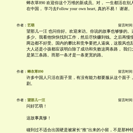
蝉衣草890 欢迎你这个万维的新成员。对， 一生都活在
在中国， 学习去Follow your own heart, 真的不易！ 谢谢。
作者：
艺萌
留言时间：20
望那儿一汪 也问你好。欢迎来访。你说的故事也够惨的。
多少。我看他快快找到工作，然后尽快赚到钱。之后再慢
两边都不好受。国内的攀比和竞争要把人逼疯，这股风也
大人还是小孩都应该明白除了成功和失败这两条路， 我们
是第三条路。而那一条才是一条更宽的路。
作者：
蝉衣草890
留言时间：20
许多中国人只活在面子里，有没有能力都要服从这个面子
剧。
作者：
望那儿一汪
留言时间：20
问好艺萌！
这故事真惨！
碰到过不适合出国硬是被家长“推”出来的小留，不是那种