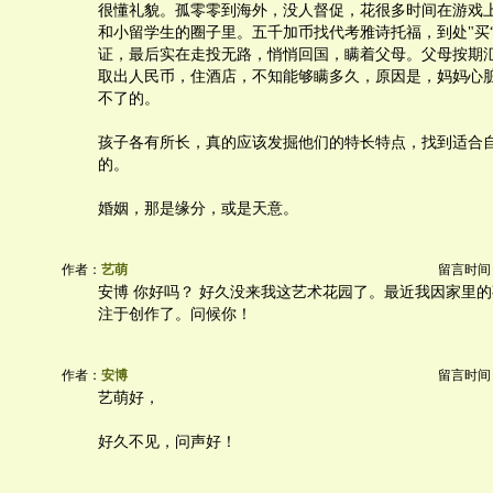
很懂礼貌。孤零零到海外，没人督促，花很多时间在游戏
和小留学生的圈子里。五千加币找代考雅诗托福，到处"买
证，最后实在走投无路，悄悄回国，瞒着父母。父母按期
取出人民币，住酒店，不知能够瞒多久，原因是，妈妈心
不了的。
孩子各有所长，真的应该发掘他们的特长特点，找到适合
的。
婚姻，那是缘分，或是天意。
作者：
艺萌
留言时间：20
安博 你好吗？ 好久没来我这艺术花园了。最近我因家里的
注于创作了。问候你！
作者：
安博
留言时间：20
艺萌好，
好久不见，问声好！