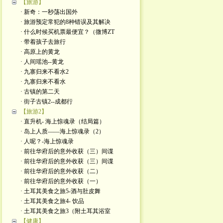
【旅游】
· 新奇：一秒荡出国外
· 旅游预定常犯的8种错误及其解决
· 什么时候买机票最便宜？（微博ZT
· 带着孩子去旅行
· 高原上的黄龙
· 人间瑶池--黄龙
· 九寨归来不看水2
· 九寨归来不看水
· 古镇的第二天
· 街子古镇2--成都行
【旅游2】
· 直升机- 海上惊魂录（结局篇）
· 岛上人质——海上惊魂录（2）
· 人呢？-海上惊魂录
· 前往华府后的意外收获（三）间谍
· 前往华府后的意外收获（三）间谍
· 前往华府后的意外收获（二）
· 前往华府后的意外收获（一）
· 土耳其美食之旅5-酒与肚皮舞
· 土耳其美食之旅4- 饮品
· 土耳其美食之旅3（附土耳其浴室
【健康】