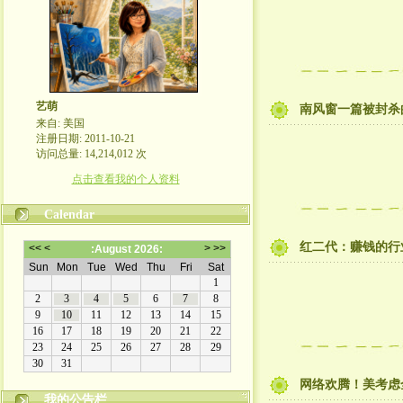
艺萌
南风窗一篇被封杀
来自: 美国
注册日期: 2011-10-21
访问总量: 14,214,012 次
点击查看我的个人资料
Calendar
红二代：赚钱的行
网络欢腾！美考虑
哪裡有自由，哪裡就是祖國
我的公告栏