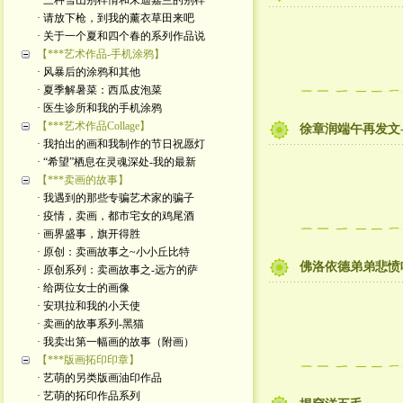
· 三种雪山别样情和朱迪嘉兰的别样
· 请放下枪，到我的薰衣草田来吧
· 关于一个夏和四个春的系列作品说
【***艺术作品-手机涂鸦】
· 风暴后的涂鸦和其他
· 夏季解暑菜：西瓜皮泡菜
· 医生诊所和我的手机涂鸦
【***艺术作品Collage】
徐章润端午再发文
· 我拍出的画和我制作的节日祝愿灯
· “希望”栖息在灵魂深处-我的最新
【***卖画的故事】
· 我遇到的那些专骗艺术家的骗子
· 疫情，卖画，都市宅女的鸡尾酒
· 画界盛事，旗开得胜
· 原创：卖画故事之~小小丘比特
佛洛依德弟弟悲愤
· 原创系列：卖画故事之-远方的萨
· 给两位女士的画像
· 安琪拉和我的小天使
· 卖画的故事系列-黑猫
· 我卖出第一幅画的故事（附画）
【***版画拓印印章】
· 艺萌的另类版画油印作品
· 艺萌的拓印作品系列