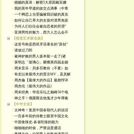
· 婚姻的真谛：解密5大原因戴安娜
· 我的英年早逝的故交点滴事（中青
· 一个网恋上当受骗被我识破的真实
· 如何让自己养大的女孩对渣男免疫
· 为何人们往往会被自恋者的所谓“
· 亚洲男性的魅力，西方人怎么会不
【视觉艺术家名曲】
· 这首号称是西班牙语著名的“原创”
· 请放过刀郎
· 被神妒嫉的男人坂本龍一走了(诸
· 黃明志「玻璃心」榮獲第四屆走鐘
· 周末音乐：貝多芬教你（不要）如
· 有史以来最伟大的普京MV，及其解
· 周杰倫【最偉大的作品】最彪悍详
· 周杰伦《最伟大的作品》
· 周末经典：华语乐坛之巅峰50个电
· 神之手！俄羅斯吉他鬼才少年彈奏
【中华文化】
· 太神奇！复原中国各朝代人的说话
· 一百多年前的传教士眼里中国文化
· 中国食辣史-各省吃辣的能力
· 啪啪啪的时侯，严禁说普通话