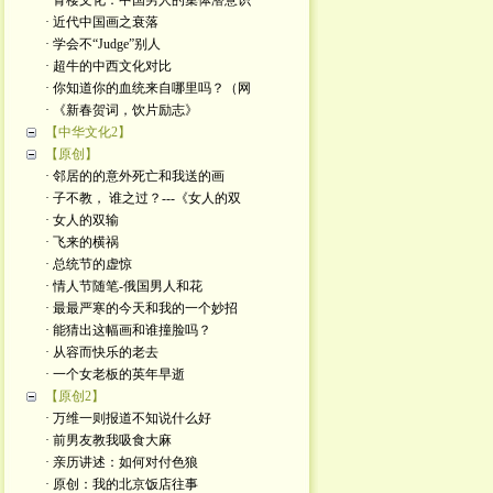
· 青楼文化：中国男人的集体潜意识
· 近代中国画之衰落
· 学会不“Judge”别人
· 超牛的中西文化对比
· 你知道你的血统来自哪里吗？（网
· 《新春贺词，饮片励志》
【中华文化2】
【原创】
· 邻居的的意外死亡和我送的画
· 子不教， 谁之过？---《女人的双
· 女人的双输
· 飞来的横祸
· 总统节的虚惊
· 情人节随笔-俄国男人和花
· 最最严寒的今天和我的一个妙招
· 能猜出这幅画和谁撞脸吗？
· 从容而快乐的老去
· 一个女老板的英年早逝
【原创2】
· 万维一则报道不知说什么好
· 前男友教我吸食大麻
· 亲历讲述：如何对付色狼
· 原创：我的北京饭店往事