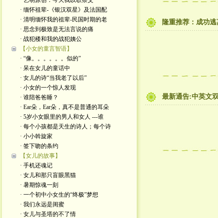
· 艺萌原创：今天我以歌祭父
· 缅怀祖辈-《银汉双星》及法国配
· 清明缅怀我的祖辈-民国时期的老
隆重推荐：成功逃
· 思念到极致是无法言说的痛
· 战犯楼和我的战犯姨公
【小女的童言智语】
· “像。。。。。。似的”
· 呆在女儿的童话中
· 女儿的诗“当我老了以后”
· 小女的一个惊人发现
最新通告:中英文
· 谁陪爸爸睡？
· Ear朵，Ear朵，真不是普通的耳朵
· 5岁小女眼里的男人和女人 ---谁
· 每个小孩都是天生的诗人；每个诗
· 小小斡旋家
· 签下吻的条约
【女儿的故事】
· 手机还魂记
· 女儿和那只盲眼黑猫
· 暑期惊魂一刻
· 一个初中小女生的“终极”梦想
· 我们永远是闺蜜
· 女儿与圣塔的不了情