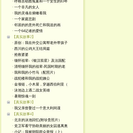
· 呼格吉勒图冤案和一个女生的83年
· 一个非凡的女人
· 我的灵魂在俯瞰着我
· 一个家庭悲剧
· 邻居的的意外死亡和我送的画
· 一个64记者的爱情
【真实故事2】
· 原创：我在外交公寓帮老外带孩子
· 西川的公鸡大王结局篇
· 抢救婆婆
· 缅怀祖辈-《银汉双星》及法国配
· 清明缅怀我的祖辈-民国时期的老
· 我和我的小竹马（配照片）
· 战犯楼和我的战犯姨公
· 金项链，小木屋，穿越西伯利亚（
· 泳池边上遇二战女英雄
· 暑期惊魂一刻
【真实故事3】
· 我父亲曾娶过一个意大利间谍
【真实故事4】
· 北京的泳池回忆(附珍贵照片）
· 党卫军看守协助美丽的女囚逃离奥
· 小记：我被朝阳群众举报（上）