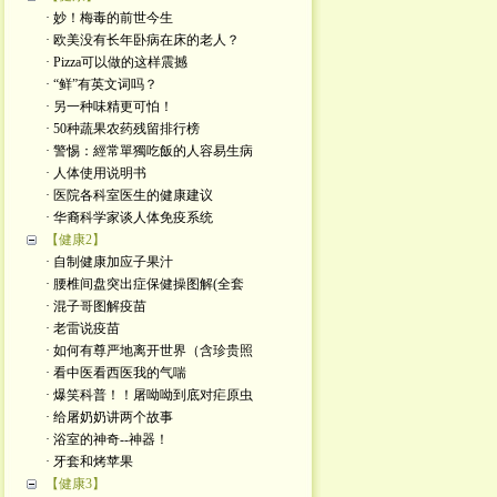
· 妙！梅毒的前世今生
· 欧美没有长年卧病在床的老人？
· Pizza可以做的这样震撼
· “鲜”有英文词吗？
· 另一种味精更可怕！
· 50种蔬果农药残留排行榜
· 警惕：經常單獨吃飯的人容易生病
· 人体使用说明书
· 医院各科室医生的健康建议
· 华裔科学家谈人体免疫系统
【健康2】
· 自制健康加应子果汁
· 腰椎间盘突出症保健操图解(全套
· 混子哥图解疫苗
· 老雷说疫苗
· 如何有尊严地离开世界（含珍贵照
· 看中医看西医我的气喘
· 爆笑科普！！屠呦呦到底对疟原虫
· 给屠奶奶讲两个故事
· 浴室的神奇--神器！
· 牙套和烤苹果
【健康3】