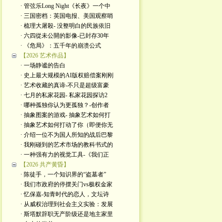
· 管弦乐Long Night《长夜》一个中
· 三国密档：英国电报、美国观察哨
· 梳理大屠殺- 没整明白的民族依旧
· 六四從未公開的影像-已封存30年
· 《危局》：五千年的崩溃公式
【2026 艺术作品】
· 一场静谧的告白
· 史上最大规模的AI版权赔偿案刚刚
· 艺术收藏的真谛-不只是超级富豪
· 七月的私家花园- 私家花园探访2
· 哪种孤独你认为更孤独？-创作者
· 抽象图案的游戏- 抽象艺术如何打
· 抽象艺术如何打动了你（即便你无
· 介绍一位不为国人所知的战后巴黎
· 我刚碰到的艺术市场的教科书式的
· 一种强有力的视觉工具-《我们正
【2026 共产黄昏】
· 陈徒手，一个知识界的“盗墓者”
· 我们市政府的停摆关门vs极权金家
· 忆保嘉-知青时代的恋人，文坛诗
· 从威权治理到社会主义实验：发展
· 斯塔默辞职无产阶级还是地主家里