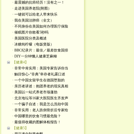
· 最震撼的抗癌经历！没有之一！
· 走进美国养老院(附图）
· 一键就可以给老人带来快乐
· 我在美国治肺癌（全文）
· 不同身份在美国如何办理医疗保险
· 催眠图片你敢看5秒吗
· 美国医院分类及概述
· 冰糖炖柠檬（电饭煲版）
· BBC纪录片：最佳／最差饮食国排
· DIY一分钟懒人健康芝麻糊
【健康4】
· 非常中肯实用：美国专家告诉你当
· 触目惊心-“非典”幸存者礼露口述
· 一个中国女留学生在德国堕胎的
· 亲历者讲述：抱团养老的现实真相
· 美国以一站式养老市场蓬勃
· 北京地坛等16家大医院医生齐发声
· 一个骗子自述：我是怎么洗劫中国
· 非常实用：老人跌倒骨折后专家给
· 中国哪里的饮食习惯最危险？
· 最值得收藏的图解体检报告！
【健康5】