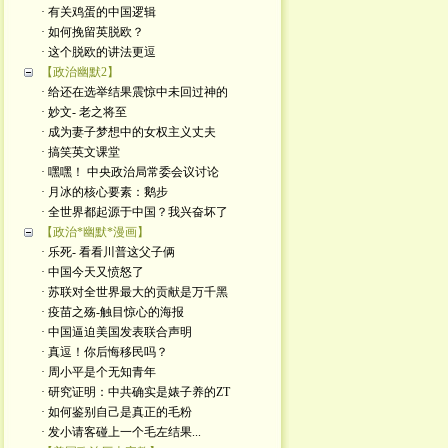
· 有关鸡蛋的中国逻辑
· 如何挽留英脱欧？
· 这个脱欧的讲法更逗
【政治幽默2】
· 给还在选举结果震惊中未回过神的
· 妙文- 老之将至
· 成为妻子梦想中的女权主义丈夫
· 搞笑英文课堂
· 嘿嘿！ 中央政治局常委会议讨论
· 月冰的核心要素：鹅步
· 全世界都起源于中国？我兴奋坏了
【政治*幽默*漫画】
· 乐死- 看看川普这父子俩
· 中国今天又愤怒了
· 苏联对全世界最大的贡献是万千黑
· 疫苗之殇-触目惊心的海报
· 中国逼迫美国发表联合声明
· 真逗！你后悔移民吗？
· 周小平是个无知青年
· 研究证明：中共确实是婊子养的ZT
· 如何鉴别自己是真正的毛粉
· 发小请客碰上一个毛左结果...