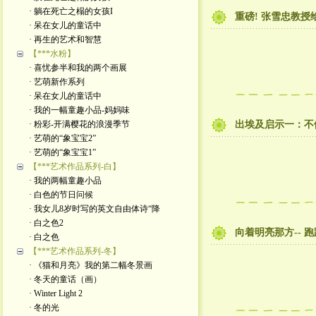
· 躺在死亡之榻的女孩I
重磅! 张雪忠教授
· 呆在女儿的童话中
· 再生的艺术和智慧
【***水粉】
· 喜忧参半和我的两个画展
· 艺萌新作系列
· 呆在女儿的童话中
· 我的一幅童趣小品-妈妈味
· 粉彩-开满樱花的浪漫季节
出埃及启示一：不
· 艺萌的“象宝宝2”
· 艺萌的“象宝宝1”
【***艺术作品系列-白】
· 我的两幅童趣小品
· 白色的节日问候
· 我女儿8岁时写的英文自由体诗“降
· 白之色2
向着明亮那方-- 
· 白之色
【***艺术作品系列-冬】
· 《猫和月亮》我的第二幅冬景画
· 冬天的童话（画）
· Winter Light 2
· 冬的光