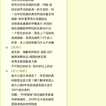
· 用豆渣自制素肉酥
· 研究女性性高潮的先驱：玛丽·波
· 硅谷程序员的纵身一跃引发的：码
· 一位年轻富豪的离世和他传遍全球
· 桃胶~制作夏季养生美颜甜品
· 自制美味健康的早餐麦片-米琪的
· 我在德國留學學到的在家自行治
· 一个医生的自述：我染上了冠状病
· 真相揭秘：美国流感死了6千多人
· 科普：杀人冠状病毒为什么不杀蝙
【健康6】
· 格瓦斯、烟酸和抑郁症 成因 治疗
· 健康发酵饮品-俄国的格瓦斯
· 前男友教我吸食大麻
· 不可错过的好文- 给60岁以上的忠
【政治*幽默】
· 南方公园又来搞笑了：拜登就职典
· 特朗普还是川普？哪个翻译更恶心
· 南方公园8年前就道破美国大选天
· 500个南京条约
· 笑翻：“环球屎报”胡总编群里被扁
· 牟林翰领衔，2019年北大校友破坏
· 爱国者炮灰使用指南