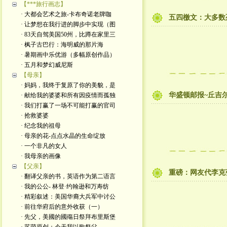
【***旅行画志】
· 大都会艺术之旅-卡布奇诺老牌咖
​五四檄文：大多
· 让梦想在我行进的脚步中实现（图
· 83天自驾美国50州，比蹲在家里三
· 枫子古巴行：海明威的那片海
· 暑期画中乐优游（多幅原创作品）
· 五月和梦幻威尼斯
【母亲】
· 妈妈，我终于复原了你的美貌，是
华盛顿邮报~丘吉
· 献给我的婆婆和所有因疫情而孤独
· 我们打赢了一场不可能打赢的官司
· 抢救婆婆
· 纪念我的祖母
· 母亲的花-点点水晶的生命绽放
· 一个非凡的女人
· 我母亲的画像
【父亲】
重磅：网友代李克
· 翻译父亲的书，英语作为第二语言
· 我的公公- 林登·约翰逊和万寿纺
· 精彩叙述：美国华裔大兵军中讨公
· 前往华府后的意外收获（一）
· 先父，美國的國殤日祭拜布里斯堡