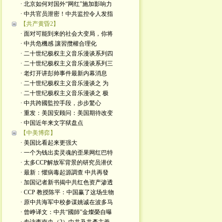
· 北京如何对国外“网红”施加影响力
· 中共官员泄密！中共监控令人发指
【共产黄昏2】
· 面对可能到来的社会大变局，你将
· 中共危機感 讓習攬權合理化
· 二十世纪极权主义音乐漫谈系列四
· 二十世纪极权主义音乐漫谈系列三
· 老灯开讲彭帅事件最新内幕消息
· 二十世纪极权主义音乐漫谈之 为
· 二十世纪极权主义音乐漫谈之 极
· 中共跨國監控手段，步步驚心
· 重发：美国安顾问：美国期待改变
· 中国近年来文字狱盘点
【中美博弈】
· 美国比看起来更强大
· 一个为钱出卖灵魂的歪果网红巴特
· 太多CCP解放军背景的研究员潜伏
· 最新：懼病毒起源調查 中共再發
· 加国记者新书揭中共红色资产渗透
· CCP 教授陈平：中国赢了这场生物
· 原中共海军中校参谋姚诚在波多马
· 曾峥译文：中共“國師”金燦榮自曝