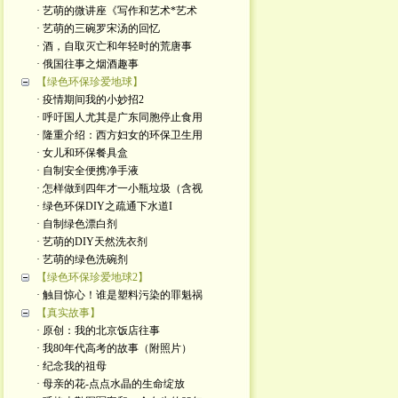
· 艺萌的微讲座《写作和艺术*艺术
· 艺萌的三碗罗宋汤的回忆
· 酒，自取灭亡和年轻时的荒唐事
· 俄国往事之烟酒趣事
【绿色环保珍爱地球】
· 疫情期间我的小妙招2
· 呼吁国人尤其是广东同胞停止食用
· 隆重介绍：西方妇女的环保卫生用
· 女儿和环保餐具盒
· 自制安全便携净手液
· 怎样做到四年才一小瓶垃圾（含视
· 绿色环保DIY之疏通下水道I
· 自制绿色漂白剂
· 艺萌的DIY天然洗衣剂
· 艺萌的绿色洗碗剂
【绿色环保珍爱地球2】
· 触目惊心！谁是塑料污染的罪魁祸
【真实故事】
· 原创：我的北京饭店往事
· 我80年代高考的故事（附照片）
· 纪念我的祖母
· 母亲的花-点点水晶的生命绽放