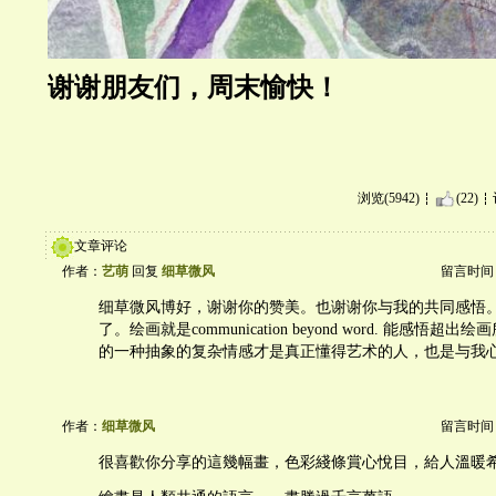
谢谢朋友们，周末愉快！
浏览(5942)
(22)
文章评论
作者：
艺萌
回复
细草微风
留言时间：20
细草微风博好，谢谢你的赞美。也谢谢你与我的共同感悟
了。绘画就是communication beyond word. 能感悟
的一种抽象的复杂情感才是真正懂得艺术的人，也是与我
作者：
细草微风
留言时间：20
很喜歡你分享的這幾幅畫，色彩綫條賞心悅目，給人溫暖