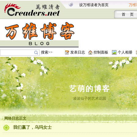
设万维读者为首页
万维
首 页
搜索>>
发表日志
控制面板
个人相册
艺萌的博客
凌波仙子的艺术花园
网络日志正文
我们赢了，乌玛女士