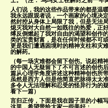
士。（注： 乌玛女士在解封之前一年
人们说，我的这些作品带来的都是温
我永远跟观者说，一个画家的心境决
然封控从身体上局限了我，但是无法
熄灭我对大自然一如既往的热爱，正
缚反倒燃起了我对自由的渴望和创作
类的宝贵财富，是在任何时候都不可
更是我们遭遇困境时的精神支柱和灾
的解药。
（每一场灾难都会留下创伤。说起精
的中国人无疑留下了不可言述的创伤
篇从心理学角度讲述这种精神创伤所
虽然是西方人但是他简直把脉得太太
多令人无法理解和忍受的怪异行为的
看下一篇）
言归正传，下面是我在园子里的小幅
这里，希望带给大家一些美好；