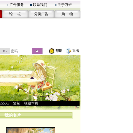
广告服务
联系我们
关于万维
论 坛
分类广告
购 物
帮助
退出
u/5568/
>
复制
>
收藏本页
我的名片