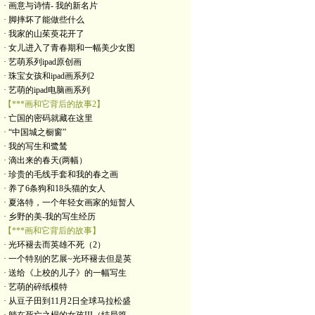
· 画意与诗情- 我的新名片
· 脚摔坏了能做些什么
· 我家的山茱萸花开了
· 女儿进入了青春期和一幅美少女图
· 艺萌系列ipad原创画
· 珠宝女孩和ipad画系列2
· 艺萌的ipad电脑画系列
【***画和它背后的故事2】
· 亡国的密码就藏在这里
· “中国城之橱窗”
· 我的写生和鹭鸶
· 滴出来的春天(两幅）
· 珍贵的毛线手套和我的春之画
· 养了6条狗和18头猫的女人
· 夏洛特，一个年轻女画家的短暂人
· 乡野的美-我的写生经历
【***画和它背后的故事】
· 光环褪去而英雄不死（2）
· 一个特别的艺展~光环褪去但是英
· 送给《上校的儿子》的一幅写生
· 艺萌的碎纸模特
· 从豆子田到11月2日全球马拉松盛