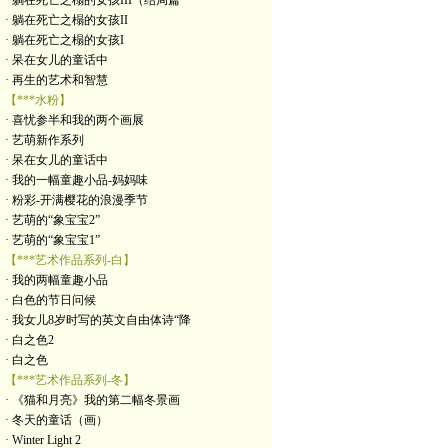
· 躺在死亡之榻的女孩III（结局篇
· 躺在死亡之榻的女孩II
· 躺在死亡之榻的女孩I
· 呆在女儿的童话中
· 再生的艺术和智慧
【***水粉】
· 喜忧参半和我的两个画展
· 艺萌新作系列
· 呆在女儿的童话中
· 我的一幅童趣小品-妈妈味
· 粉彩-开满樱花的浪漫季节
· 艺萌的“象宝宝2”
· 艺萌的“象宝宝1”
【***艺术作品系列-白】
· 我的两幅童趣小品
· 白色的节日问候
· 我女儿8岁时写的英文自由体诗“降
· 白之色2
· 白之色
【***艺术作品系列-冬】
· 《猫和月亮》我的第二幅冬景画
· 冬天的童话（画）
· Winter Light 2