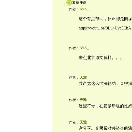
文章评论
作者：
AYA_
这个有点帮助，反正都是阴
https://youtu.be/0Lu4Uvc5EhA
作者：
AYA_
来点北京原文资料。。。
作者：
天雅
共产党这么恨法轮功，直得
作者：
天雅
这些符号，在爱泼斯坦的性
作者：
天雅
谢分享。光照帮对共济会的