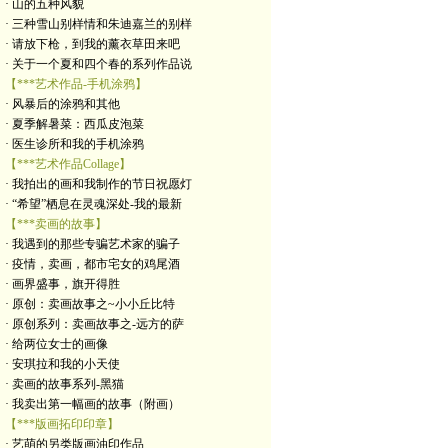
· 山的五种风貌
· 三种雪山别样情和朱迪嘉兰的别样
· 请放下枪，到我的薰衣草田来吧
· 关于一个夏和四个春的系列作品说
【***艺术作品-手机涂鸦】
· 风暴后的涂鸦和其他
· 夏季解暑菜：西瓜皮泡菜
· 医生诊所和我的手机涂鸦
【***艺术作品Collage】
· 我拍出的画和我制作的节日祝愿灯
· “希望”栖息在灵魂深处-我的最新
【***卖画的故事】
· 我遇到的那些专骗艺术家的骗子
· 疫情，卖画，都市宅女的鸡尾酒
· 画界盛事，旗开得胜
· 原创：卖画故事之~小小丘比特
· 原创系列：卖画故事之-远方的萨
· 给两位女士的画像
· 安琪拉和我的小天使
· 卖画的故事系列-黑猫
· 我卖出第一幅画的故事（附画）
【***版画拓印印章】
· 艺萌的另类版画油印作品