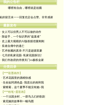
我的公告栏
哪裡有自由，哪裡就是祖國
帖的留言未一一回复也定会点赞。非常感谢
yimengling53@yahoo.com
最新发布
· 女人可以但男人不可以做的动作
有意收藏者请私信我，感谢一贯支持
· 陈徒手，一个知识界的“盗墓者”
· 史上最大规模的AI版权赔偿案刚刚
政治转载不一定代表本人意见
· 長者自傳中的逃亡
· 艺术收藏的真谛-不只是超级富豪
艺术博客：https://yimengl.blog
· 七月的私家花园- 私家花园探访2
· 我们市政府的停摆关门vs极权金家
目录中标注星号的为本人艺术原创
分类目录
【***彩墨画作】
· 艺术花园里的酒精快感
· 生命如同调色盘- 我卖出的画和我
· 紫锥菊，这个夏季不能没有她~我
【***粉笔+蛋彩画】
· 一个法国乡村，一群鸟儿们的歌剧
· 索尼娅的故事和一幅鸟图