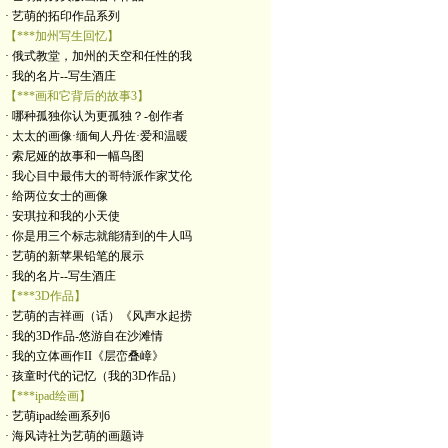
· 艺萌的拓印作品系列
【***加州写生回忆】
· 俄式教堂，加州的天空和任性的我
· 我的名片--写生酒庄
【***画和它背后的故事3】
· 哪种孤独你认为更孤独？-创作者
· 太太的画像·缅甸人丹佐·爱和温暖
· 索尼娅的故事和一幅鸟图
· 我心目中最伟大的哥特派作家艾伦
· 给两位女士的画像
· 安琪拉和我的小天使
· 你是用三个标志就能猜到的牛人吗
· 艺萌的新苹果铅笔的展示
· 我的名片--写生酒庄
【***3D作品】
· 艺萌的吉祥画（话）《风声水起捞
· 我的3D作品-悠游自在沙滩情
· 我的立体画作II《层峦叠嶂》
· 孩童时代的记忆（我的3D作品）
【***ipad绘画】
· 艺萌ipad绘画系列6
· 海风诗社为艺萌的画题诗