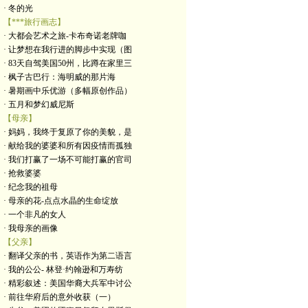
· 冬的光
【***旅行画志】
· 大都会艺术之旅-卡布奇诺老牌咖
· 让梦想在我行进的脚步中实现（图
· 83天自驾美国50州，比蹲在家里三
· 枫子古巴行：海明威的那片海
· 暑期画中乐优游（多幅原创作品）
· 五月和梦幻威尼斯
【母亲】
· 妈妈，我终于复原了你的美貌，是
· 献给我的婆婆和所有因疫情而孤独
· 我们打赢了一场不可能打赢的官司
· 抢救婆婆
· 纪念我的祖母
· 母亲的花-点点水晶的生命绽放
· 一个非凡的女人
· 我母亲的画像
【父亲】
· 翻译父亲的书，英语作为第二语言
· 我的公公- 林登·约翰逊和万寿纺
· 精彩叙述：美国华裔大兵军中讨公
· 前往华府后的意外收获（一）