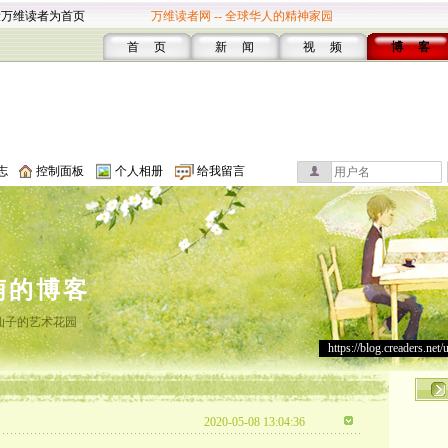
设万维读者为首页
万维读者网 -- 全球华人的精神家园
首 页
新 闻
视 频
博 客
志
控制面板
个人相册
给我留言
萌的博客
仙子的艺术花园
https://blog.creaders.net/
2020-05-08 13:04:36