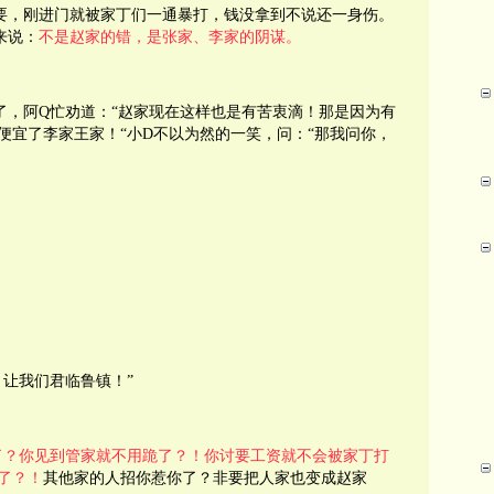
要，刚进门就被家丁们一通暴打，钱没拿到不说还一身伤。
来说：
不是赵家的错，是张家、李家的阴谋。
了，阿Q忙劝道：“赵家现在这样也是有苦衷滴！那是因为有
便宜了李家王家！“小D不以为然的一笑，问：“那我问你，
！让我们君临鲁镇！”
了？你见到管家就不用跪了？！你讨要工资就不会被家丁打
了？！
其他家的人招你惹你了？非要把人家也变成赵家