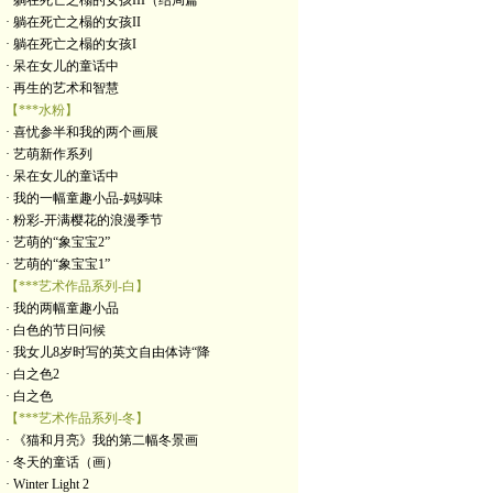
· 躺在死亡之榻的女孩III（结局篇
· 躺在死亡之榻的女孩II
· 躺在死亡之榻的女孩I
· 呆在女儿的童话中
· 再生的艺术和智慧
【***水粉】
· 喜忧参半和我的两个画展
· 艺萌新作系列
· 呆在女儿的童话中
· 我的一幅童趣小品-妈妈味
· 粉彩-开满樱花的浪漫季节
· 艺萌的“象宝宝2”
· 艺萌的“象宝宝1”
【***艺术作品系列-白】
· 我的两幅童趣小品
· 白色的节日问候
· 我女儿8岁时写的英文自由体诗“降
· 白之色2
· 白之色
【***艺术作品系列-冬】
· 《猫和月亮》我的第二幅冬景画
· 冬天的童话（画）
· Winter Light 2