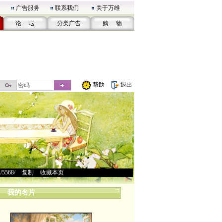
广告服务
联系我们
关于万维
论 坛
分类广告
购 物
帮助
退出
u/5568/
>
复制
>
收藏本页
我的名片