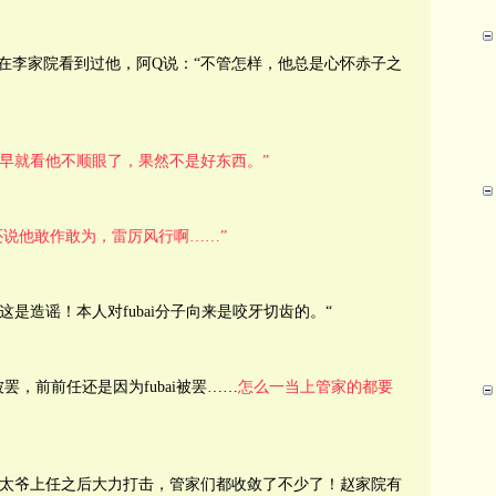
在李家院看到过他，阿Q说：“不管怎样，他总是心怀赤子之
我早就看他不顺眼了，果然不是好东西。”
还说他敢作敢为，雷厉风行啊……”
是造谣！本人对fubai分子向来是咬牙切齿的。“
被罢，前前任还是因为fubai被罢……
怎么一当上管家的都要
赵太爷上任之后大力打击，管家们都收敛了不少了！赵家院有