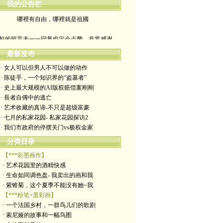
我的公告栏
哪裡有自由，哪裡就是祖國
帖的留言未一一回复也定会点赞。非常感谢
yimengling53@yahoo.com
最新发布
· 女人可以但男人不可以做的动作
有意收藏者请私信我，感谢一贯支持
· 陈徒手，一个知识界的“盗墓者”
· 史上最大规模的AI版权赔偿案刚刚
政治转载不一定代表本人意见
· 長者自傳中的逃亡
· 艺术收藏的真谛-不只是超级富豪
艺术博客：https://yimengl.blog
· 七月的私家花园- 私家花园探访2
· 我们市政府的停摆关门vs极权金家
目录中标注星号的为本人艺术原创
分类目录
【***彩墨画作】
· 艺术花园里的酒精快感
· 生命如同调色盘- 我卖出的画和我
· 紫锥菊，这个夏季不能没有她~我
【***粉笔+蛋彩画】
· 一个法国乡村，一群鸟儿们的歌剧
· 索尼娅的故事和一幅鸟图