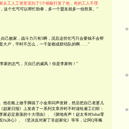
家从工人工资里克扣了5个铜板打发了他，有的工人不理
战，这个乞丐可以帮忙助拳，多一个盟友就多一份胜算。”
是自己败家，战斗力只有5啊，况且这些乞丐只会要钱不会帮
是大户，平时不怎么，一干架都成群结队的啊……”
家李家的志气，灭自己的威风！你是李家狗！”
。他在账上做手脚搞了小金库闷声发财，然后把自己老婆儿
《赵家日报》上发表了一系列文章并时不时读给雇工们听：
家必定衰落的十大理由》、《掷地有声！赵太爷对fubai零
反fu决心》、《坚决反对家丁非赵家化》等等，让阿Q等佩