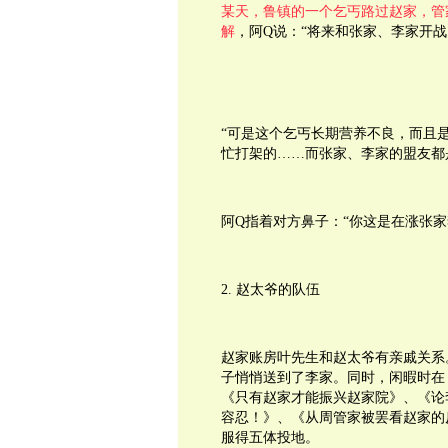
某天，鲁镇的一个乞丐路过赵家，管
解
，阿Q说：“将来和张家、李家开
“可是这个乞丐长期营养不良，而且
忙打架的……而张家、李家的盟友都
阿Q指着对方鼻子：“你这是在涨张
2. 赵太爷的队伍
赵家账房叶先生和赵太爷有亲戚关系
子悄悄送到了李家。同时，闲暇时在
《只有赵家才能振兴赵家院》、《论李
容忍！》、《从周管家被罢看赵家的
服得五体投地。