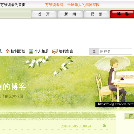
设万维读者为首页
万维读者网 -- 全球华人的精神家园
首 页
新 闻
视 频
博 客
志
控制面板
个人相册
给我留言
萌的博客
仙子的艺术花园
https://blog.creaders.net/
2016-01-05 05:00:24