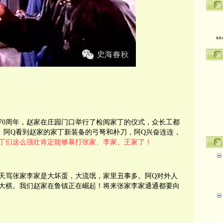
转
70周年，赵家在庄园门口举行了检阅家丁的仪式，众长工都
。阿Q看到赵家的家丁新装备的弓弩和朴刀，阿Q兴奋连连，
丁们这么强壮肯定能够暴打张家、李家、王家了！
天骂张家李家是大坏蛋，大流氓，家里丑事多。阿Q对外人
大棋。我们赵家在鲁镇正在崛起！将来张家李家通通都要向