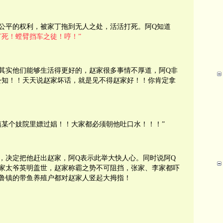
公平的权利，被家丁拖到无人之处，活活打死。阿Q知道
打死！螳臂挡车之徒！哼！”
其实他们能够生活得更好的，赵家很多事情不厚道，阿Q非
公知！！天天说赵家坏话，就是见不得赵家好！！你肯定拿
镇某个妓院里嫖过娼！！大家都必须朝他吐口水！！！”
，决定把他赶出赵家，阿Q表示此举大快人心。同时说阿Q
家太爷英明盖世，赵家称霸之势不可阻挡，张家、李家都吓
鲁镇的带鱼养殖户都对赵家人竖起大拇指！