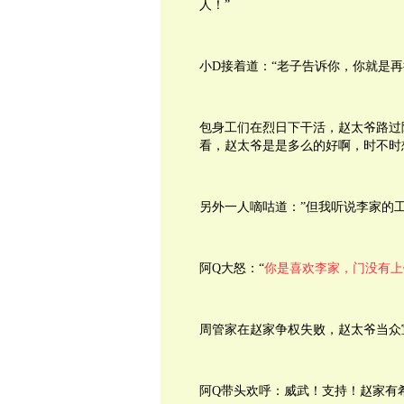
人！”
小D接着道：“老子告诉你，你就是
包身工们在烈日下干活，赵太爷路过
看，赵太爷是是多么的好啊，时不时
另外一人嘀咕道：”但我听说李家的
阿Q大怒：“
你是喜欢李家，门没有上
周管家在赵家争权失败，赵太爷当众
阿Q带头欢呼：威武！支持！赵家有