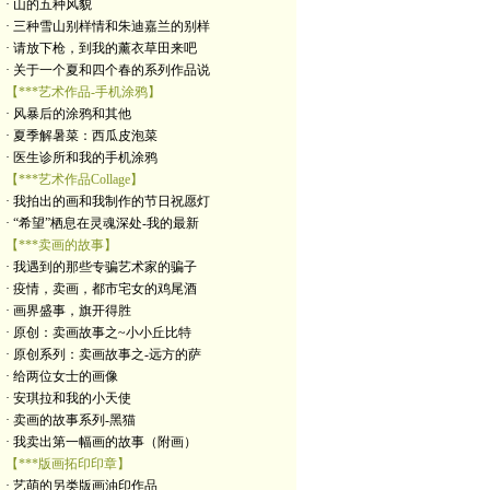
· 山的五种风貌
· 三种雪山别样情和朱迪嘉兰的别样
· 请放下枪，到我的薰衣草田来吧
· 关于一个夏和四个春的系列作品说
【***艺术作品-手机涂鸦】
· 风暴后的涂鸦和其他
· 夏季解暑菜：西瓜皮泡菜
· 医生诊所和我的手机涂鸦
【***艺术作品Collage】
· 我拍出的画和我制作的节日祝愿灯
· “希望”栖息在灵魂深处-我的最新
【***卖画的故事】
· 我遇到的那些专骗艺术家的骗子
· 疫情，卖画，都市宅女的鸡尾酒
· 画界盛事，旗开得胜
· 原创：卖画故事之~小小丘比特
· 原创系列：卖画故事之-远方的萨
· 给两位女士的画像
· 安琪拉和我的小天使
· 卖画的故事系列-黑猫
· 我卖出第一幅画的故事（附画）
【***版画拓印印章】
· 艺萌的另类版画油印作品