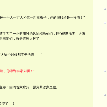
再拉一千人一万人和你一起挨板子，你的屁股还是一样痛！”
随手丢了一小瓶用过的风油精给他们，阿Q感激涕零：大家
想着咱们，就是管家太坏了！
工人这个时候都不干活啊……“
锁，你滚到李家去啊！”
宣布：因周管家贪污，罢免其管家之位。
希望了！！