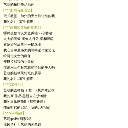
· 艺萌的拓印作品系列
【***加州写生回忆】
· 俄式教堂，加州的天空和任性的我
· 我的名片--写生酒庄
【***画和它背后的故事3】
· 哪种孤独你认为更孤独？-创作者
· 太太的画像·缅甸人丹佐·爱和温暖
· 索尼娅的故事和一幅鸟图
· 我心目中最伟大的哥特派作家艾伦
· 给两位女士的画像
· 安琪拉和我的小天使
· 你是用三个标志就能猜到的牛人吗
· 艺萌的新苹果铅笔的展示
· 我的名片--写生酒庄
【***3D作品】
· 艺萌的吉祥画（话）《风声水起捞
· 我的3D作品-悠游自在沙滩情
· 我的立体画作II《层峦叠嶂》
· 孩童时代的记忆（我的3D作品）
【***ipad绘画】
· 艺萌ipad绘画系列6
· 海风诗社为艺萌的画题诗