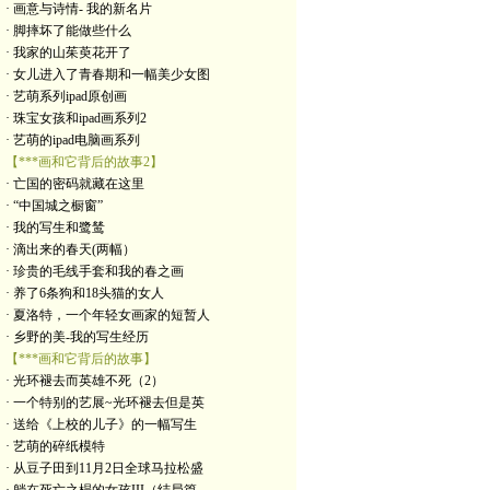
· 画意与诗情- 我的新名片
· 脚摔坏了能做些什么
· 我家的山茱萸花开了
· 女儿进入了青春期和一幅美少女图
· 艺萌系列ipad原创画
· 珠宝女孩和ipad画系列2
· 艺萌的ipad电脑画系列
【***画和它背后的故事2】
· 亡国的密码就藏在这里
· “中国城之橱窗”
· 我的写生和鹭鸶
· 滴出来的春天(两幅）
· 珍贵的毛线手套和我的春之画
· 养了6条狗和18头猫的女人
· 夏洛特，一个年轻女画家的短暂人
· 乡野的美-我的写生经历
【***画和它背后的故事】
· 光环褪去而英雄不死（2）
· 一个特别的艺展~光环褪去但是英
· 送给《上校的儿子》的一幅写生
· 艺萌的碎纸模特
· 从豆子田到11月2日全球马拉松盛