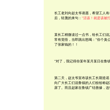
长工老刘向赵太爷请愿，希望工人有
后，轻蔑的来句：
“活该！就是该被
某长工稍微读过一点书，给长工们说
常有觉悟，当即跳出怒喝：“你个臭
了张家钱的！！
“对了，我记得你某年某月某日在鲁
第二天，赵太爷宣布该长工长期造谣
向广大长工们说鲁镇的人们纷纷称赵
尿了。而且赵家在鲁镇广结善缘，连