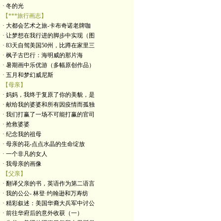
· 冬的光
【***旅行画志】
· 大都会艺术之旅-卡布奇诺老牌咖
· 让梦想在我行进的脚步中实现（图
· 83天自驾美国50州，比蹲在家里三
· 枫子古巴行：海明威的那片海
· 暑期画中乐优游（多幅原创作品）
· 五月和梦幻威尼斯
【母亲】
· 妈妈，我终于复原了你的美貌，是
· 献给我的婆婆和所有因疫情而孤独
· 我们打赢了一场不可能打赢的官司
· 抢救婆婆
· 纪念我的祖母
· 母亲的花-点点水晶的生命绽放
· 一个非凡的女人
· 我母亲的画像
【父亲】
· 翻译父亲的书，英语作为第二语言
· 我的公公- 林登·约翰逊和万寿纺
· 精彩叙述：美国华裔大兵军中讨公
· 前往华府后的意外收获（一）