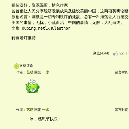
祖传汉奸，资深混蛋，情色作家，

曾首倡让人民分享经济发展成果及建设美丽中国，这两项英明论断
原创名言：幽默是一切专制秩序的死敌。总有一种淫荡让人百感交集
美国的事情，无忧，小乱而治；中国的事情，无解，大乱而终。

文集 duping.netlXHClauthor
转自老灯推特
浏览(4644)
(22)
文章评论
作者：
艺萌
回复
一冰
留言时间：20
作者：
艺萌
回复
一冰
留言时间：20
一冰，感恩节快乐！