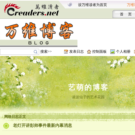
设万维读者为首页
万维
首 页
搜索>>
发表日志
控制面板
个人相册
艺萌的博客
凌波仙子的艺术花园
网络日志正文
老灯开讲彭帅事件最新内幕消息