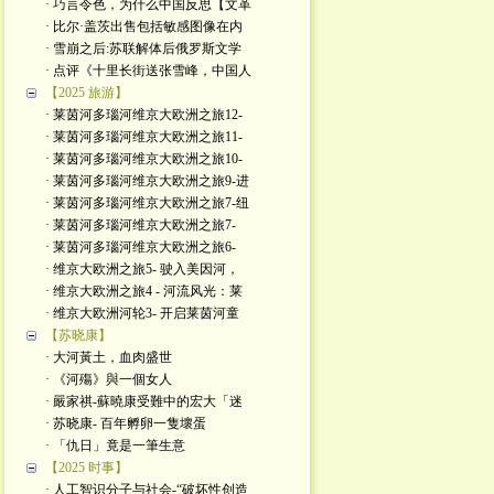
· 巧言令色，为什么中国反思【文革
· 比尔·盖茨出售包括敏感图像在内
· 雪崩之后:苏联解体后俄罗斯文学
· 点评《十里长街送张雪峰，中国人
【2025 旅游】
· 莱茵河多瑙河维京大欧洲之旅12-
· 莱茵河多瑙河维京大欧洲之旅11-
· 莱茵河多瑙河维京大欧洲之旅10-
· 莱茵河多瑙河维京大欧洲之旅9-进
· 莱茵河多瑙河维京大欧洲之旅7-纽
· 莱茵河多瑙河维京大欧洲之旅7-
· 莱茵河多瑙河维京大欧洲之旅6-
· 维京大欧洲之旅5- 驶入美因河，
· 维京大欧洲之旅4 - 河流风光：莱
· 维京大欧洲河轮3- 开启莱茵河童
【苏晓康】
· 大河黃土，血肉盛世
· 《河殤》與一個女人
· 嚴家祺-蘇曉康受難中的宏大「迷
· 苏晓康- 百年孵卵一隻壞蛋
· 「仇日」竟是一筆生意
【2025 时事】
· 人工智识分子与社会-“破坏性创造