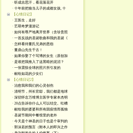
· 听成吉思汗，看花落花开
· 十年前把狼当儿子的成都女孩, 十
【心情日记】
· 王医生，走好
· 艺萌奇梦漫游记
· 如何有尊严地离开世界（含珍贵照
· 一首反战的圣诞歌曲和我的圣诞《
· 怎样看待董氏兄弟的恩怨
· 董鼎山先生千古！
· 如果你娶了个写博的女生（原创加
· 是谁把我推入了这黑暗的泥沼？
· 一张震惊全球的照片所引发的
· 献给如花的少女们
【心情日记2】
· 治愈我和我们的心灵创伤
· 清明节，州长官邸，我们都是地球
· 深切怀念万维博主医学专家本杰明
· 20点告诉你什么人可以结交。吐槽
· 献给我的婆婆和所有因疫情而孤独
· 圣诞节期间中餐馆里的老外
· 今天是个神圣的日子也是个审判的
· 郭沫若的预言（附本人的即兴之作