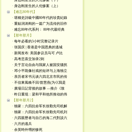
· 身边刚发生的人伦惨案（下）
· 身边刚发生的人伦惨案（上）
【难忘80年代】
· 堪稱史詩級中國80年代的珍貴紀錄
· 重贴润涛阎的一篇广为流传的旧作
· 难忘80年代系列： 80年代最经典
【那年那月】
· 每年必看的3小时完整记录片
· 张国庆 | 香港是中国恩典的逃城
· 新闻发布: 美国参议员马可 卢比
· 高考悲喜交加录2则
· 关于言论自由与我家人被国安骚扰
· 邓小平跪像社戏的短评与上海独立
· 亲历者宋书元谈六四北京市民的传
· 不信東風喚不回/曾慧燕(为巜我是
· 廣場日記背後的故事 —推介《致
· 昨日重现：梁和平和他所推动的伟
【那年那月2】
· 独家：六四抗命军长徐勤先司机解
· 独家：六四抗命军长徐勤先司机刘
· 六四親歷者与自己的海二代對談六
· 六月的逃兵
· 余英時外甥的惨死