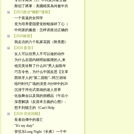
· 专访李南央（2）中共及共產主義
· 斯伯丁將軍：美國精英為何被中共
【2021政治*幽默*漫画】
· 一个装逼的女同学
· 党为培养爱国爱党粉蛆操碎了心（
· 中间派的尴尬：怎样讲政治正确的
【2026旅游】
· 我走访的六个私家花园（附美图）
【2026 影音】
· 女人可以但男人不可以做的动作
· 为什么在国内精明如狐狸的人,来
· 他完美诠释了什么叫“男人如陈年
· 巧言令色，为什么中国反思【文革
· 西班牙人的“第二国歌”--阿兰胡埃
· 纽约时代广场的演变-9分钟中的20
· 沉浸于拜伦式英雄的迷人世界
· 化妆舞会以及我的捐赠品《午后小
· 深度解讀《反資本主義的心態》-
· 想不到猫王的《Can't Help
【2026 历史回顾】
· 長者自傳中的逃亡
· "It's my duty"
· 管弦乐Long Night《长夜》一个中