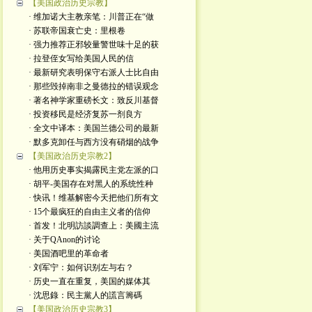
【美国政治历史宗教】
· 维加诺大主教亲笔：川普正在“做
· 苏联帝国衰亡史：里根卷
· 强力推荐正邪较量警世味十足的获
· 拉登侄女写给美国人民的信
· 最新研究表明保守右派人士比自由
· 那些毁掉南非之曼德拉的错误观念
· 著名神学家重磅长文：致反川基督
· 投资移民是经济复苏一剂良方
· 全文中译本：美国兰德公司的最新
· 默多克卸任与西方没有硝烟的战争
【美国政治历史宗教2】
· 他用历史事实揭露民主党左派的口
· 胡平-美国存在对黑人的系统性种
· 快讯！维基解密今天把他们所有文
· 15个最疯狂的自由主义者的信仰
· 首发！北明訪談調查上：美國主流
· 关于QAnon的讨论
· 美国酒吧里的革命者
· 刘军宁：如何识别左与右？
· 历史一直在重复，美国的媒体其
· 沈思錄：民主黨人的謊言籌碼
【美国政治历史宗教3】