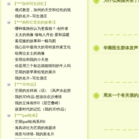
为什么美国失去了
【***加州写生回忆】
· 俄式教堂，加州的天空和任性的我
· 我的名片--写生酒庄
【***画和它背后的故事3】
· 哪种孤独你认为更孤独？-创作者
· 太太的画像·缅甸人丹佐·爱和温暖
· 索尼娅的故事和一幅鸟图
· 我心目中最伟大的哥特派作家艾伦
华裔医生群体发声 
· 给两位女士的画像
· 安琪拉和我的小天使
· 你是用三个标志就能猜到的牛人吗
· 艺萌的新苹果铅笔的展示
· 我的名片--写生酒庄
【***3D作品】
· 艺萌的吉祥画（话）《风声水起捞
周末一个有关酒的
· 我的3D作品-悠游自在沙滩情
· 我的立体画作II《层峦叠嶂》
· 孩童时代的记忆（我的3D作品）
【***ipad绘画】
· 艺萌ipad绘画系列6
· 海风诗社为艺萌的画题诗
· 画意与诗情- 我的新名片