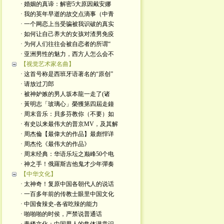
· 婚姻的真谛：解密5大原因戴安娜
· 我的英年早逝的故交点滴事（中青
· 一个网恋上当受骗被我识破的真实
· 如何让自己养大的女孩对渣男免疫
· 为何人们往往会被自恋者的所谓“
· 亚洲男性的魅力，西方人怎么会不
【视觉艺术家名曲】
· 这首号称是西班牙语著名的“原创”
· 请放过刀郎
· 被神妒嫉的男人坂本龍一走了(诸
· 黃明志「玻璃心」榮獲第四屆走鐘
· 周末音乐：貝多芬教你（不要）如
· 有史以来最伟大的普京MV，及其解
· 周杰倫【最偉大的作品】最彪悍详
· 周杰伦《最伟大的作品》
· 周末经典：华语乐坛之巅峰50个电
· 神之手！俄羅斯吉他鬼才少年彈奏
【中华文化】
· 太神奇！复原中国各朝代人的说话
· 一百多年前的传教士眼里中国文化
· 中国食辣史-各省吃辣的能力
· 啪啪啪的时侯，严禁说普通话