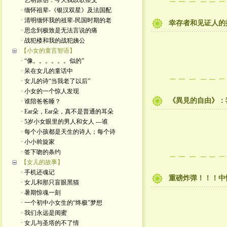
· 艺萌原创：今天我以歌祭父
· 缅怀祖辈-《银汉双星》及法国配
· 清明缅怀我的祖辈-民国时期的老
幸存者和见证人的
· 思念到极致是无法言说的痛
· 战犯楼和我的战犯姨公
【小女的童言智语】
· “像。。。。。。似的”
· 呆在女儿的童话中
· 女儿的诗“当我老了以后”
· 小女的一个惊人发现
《異見的自由》：
· 谁陪爸爸睡？
· Ear朵，Ear朵，真不是普通的耳朵
· 5岁小女眼里的男人和女人 ---谁
· 每个小孩都是天生的诗人；每个诗
· 小小斡旋家
· 签下吻的条约
【女儿的故事】
· 手机还魂记
重磅炸弹！！！中
· 女儿和那只盲眼黑猫
· 暑期惊魂一刻
· 一个初中小女生的“终极”梦想
· 我们永远是闺蜜
· 女儿与圣塔的不了情