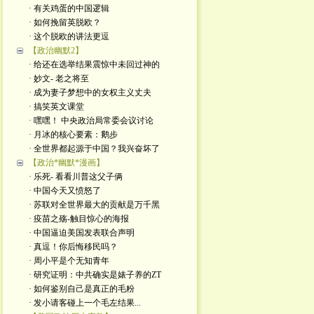
· 有关鸡蛋的中国逻辑
· 如何挽留英脱欧？
· 这个脱欧的讲法更逗
【政治幽默2】
· 给还在选举结果震惊中未回过神的
· 妙文- 老之将至
· 成为妻子梦想中的女权主义丈夫
· 搞笑英文课堂
· 嘿嘿！ 中央政治局常委会议讨论
· 月冰的核心要素：鹅步
· 全世界都起源于中国？我兴奋坏了
【政治*幽默*漫画】
· 乐死- 看看川普这父子俩
· 中国今天又愤怒了
· 苏联对全世界最大的贡献是万千黑
· 疫苗之殇-触目惊心的海报
· 中国逼迫美国发表联合声明
· 真逗！你后悔移民吗？
· 周小平是个无知青年
· 研究证明：中共确实是婊子养的ZT
· 如何鉴别自己是真正的毛粉
· 发小请客碰上一个毛左结果...