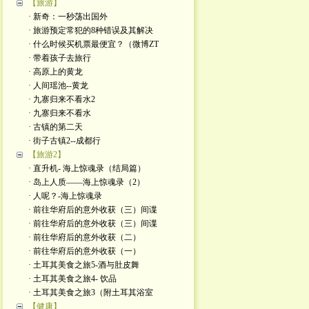
【旅游】
· 新奇：一秒荡出国外
· 旅游预定常犯的8种错误及其解决
· 什么时候买机票最便宜？（微博ZT
· 带着孩子去旅行
· 高原上的黄龙
· 人间瑶池--黄龙
· 九寨归来不看水2
· 九寨归来不看水
· 古镇的第二天
· 街子古镇2--成都行
【旅游2】
· 直升机- 海上惊魂录（结局篇）
· 岛上人质——海上惊魂录（2）
· 人呢？-海上惊魂录
· 前往华府后的意外收获（三）间谍
· 前往华府后的意外收获（三）间谍
· 前往华府后的意外收获（二）
· 前往华府后的意外收获（一）
· 土耳其美食之旅5-酒与肚皮舞
· 土耳其美食之旅4- 饮品
· 土耳其美食之旅3（附土耳其浴室
【健康】