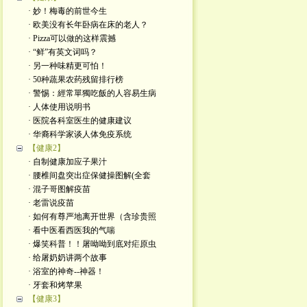
· 妙！梅毒的前世今生
· 欧美没有长年卧病在床的老人？
· Pizza可以做的这样震撼
· “鲜”有英文词吗？
· 另一种味精更可怕！
· 50种蔬果农药残留排行榜
· 警惕：經常單獨吃飯的人容易生病
· 人体使用说明书
· 医院各科室医生的健康建议
· 华裔科学家谈人体免疫系统
【健康2】
· 自制健康加应子果汁
· 腰椎间盘突出症保健操图解(全套
· 混子哥图解疫苗
· 老雷说疫苗
· 如何有尊严地离开世界（含珍贵照
· 看中医看西医我的气喘
· 爆笑科普！！屠呦呦到底对疟原虫
· 给屠奶奶讲两个故事
· 浴室的神奇--神器！
· 牙套和烤苹果
【健康3】