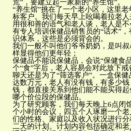
荒”，要建立起一家新的“养生馆”。
“养生馆”挑在了一个老小区，这里
标客户。我们每天早上吆喝着拉老人
用很和善的语气和老人谈，老人是不
有专人培训保健品销售员的“话术”
识体系，这些是必须背会的。
我们一般不叫他们爷爷奶奶，是叫叔
样显得他们更年轻；
保健品不能说保健品，会说“保健食品
个“食”字后，老人容易会对此放下戒
聊天还是为了“筛选客户”。一盒保
达数万元，老人有没有钱，有多少钱
钱，都直接关系到他们能不能买得起
哪个价位段的保健品。
为了研究顾客，我们每天晚上6点闭
个小时的会议，四五个人琢磨一个老
们的性格、家庭以及收入状况进行分
二天的计划。计划内容包括确定和老