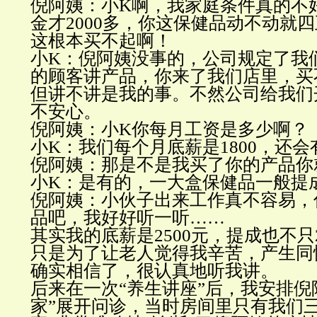
倪阿姨：小K啊，我家庭条件真的不
金才2000多，你这保健品动不动就
这根本买不起啊！
小K：倪阿姨没事的，公司规定了我
的顾客讲产品，你来了我们店里，买
但讲不讲是我的事。不然公司给我们
不安心。
倪阿姨：小K你每月工资是多少啊？
小K：我们每个月底薪是1800，还
倪阿姨：那是不是我买了你的产品你
小K：是有的，一大盒保健品一般提成
倪阿姨：小伙子出来工作真不容易，
品吧，我好好听一听……
其实我的底薪是2500元，提成也不只2
只是为了让老人觉得我辛苦，产生同
确实相信了，很认真地听我讲。
后来在一次“养生讲座”后，我安排倪
家”展开问诊，当时房间里只有我们