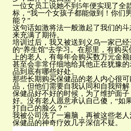
一位女员工说她不到5年便实现了全
标，“我一个女孩子都能做到！你们
能？”
这句话如激将法一般激起了我们的斗
来充满了期待。
培训过后，我又被送到义乌一家已经
的“养生馆”去学习。在那里，有购买
上的老人，有每年会购买数万元金额
甚至会非常仔细地给其他正在犹豫的
品到底有哪些好处。
那些长期购买保健品的老人内心很可
品，但他们需要自我认同和自我辩解
保健品好不好的时候，为了维护面子
好。没有老人愿意承认自己傻，“如
打自己的脸么？”
我被公司洗了一遍脑，再被这些老人
保健品的神奇疗效几乎深信不疑。