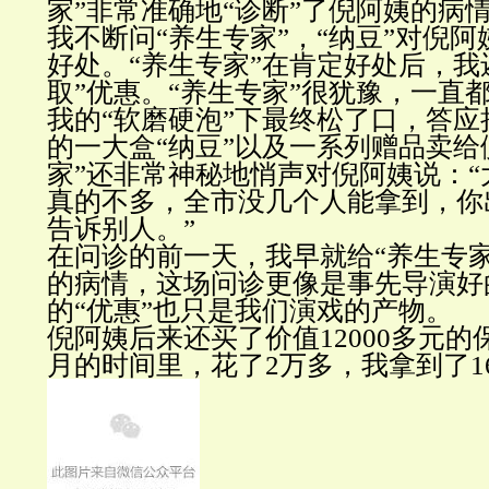
家”非常准确地“诊断”了倪阿姨的病
我不断问“养生专家”，“纳豆”对倪
好处。“养生专家”在肯定好处后，我
取”优惠。“养生专家”很犹豫，一直
我的“软磨硬泡”下最终松了口，答应把
的一大盒“纳豆”以及一系列赠品卖给
家”还非常神秘地悄声对倪阿姨说：
真的不多，全市没几个人能拿到，你
告诉别人。”
在问诊的前一天，我早就给“养生专
的病情，这场问诊更像是事先导演好
的“优惠”也只是我们演戏的产物。
倪阿姨后来还买了价值12000多元
月的时间里，花了2万多，我拿到了1