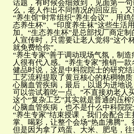
话题，有时候会细致到，见面第一句
么，老人作出不同情况的回应后，又
“养生馆”时常组织“养生会议”，用鸡
态养生杯”、“印度养生袜”这些生活
加。“生态养生杯”是总部找厂商定
人宣传时，只需要让老人觉得“这个
就免费给你”。
“养生专家”善于调动现场气氛，制
人很有代入感。“养生专家”推销一款
健品时说，这是中科院院士的研究结
工艺流程提取了黄豆核心的粘稠物质
心脑血管疾病，最后，以退为进地说
可以尝试着吃一点。”不直接劝老人
这个“复杂工艺”其实就是普通的压
心脑血管疾病，也不是什么中科院院
“养生专家”结束授课，我们会配合主
掌、喝彩，让整个会场“热血沸腾”
但是因为拿了鸡蛋、大米、肥皂，往