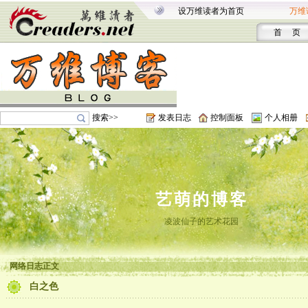
设万维读者为首页
万维
首 页
搜索>>
发表日志
控制面板
个人相册
艺萌的博客
凌波仙子的艺术花园
网络日志正文
白之色