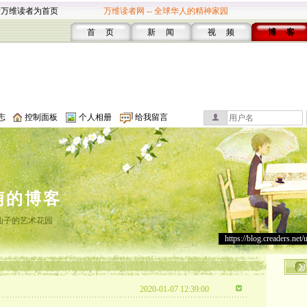
设万维读者为首页
万维读者网 -- 全球华人的精神家园
首 页
新 闻
视 频
博 客
志
控制面板
个人相册
给我留言
萌的博客
仙子的艺术花园
https://blog.creaders.net/
2020-01-07 12:39:00