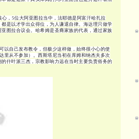
核心，5位大阿亚图拉当中，法耶德是阿富汗哈扎拉
，都是以才学出众得位，为人谦退自律。
海达理只做学
阿亚图拉合议会。
哈希姆是圣裔家族的代表，通过家族
他可以自己发布教令，但极少这样做，始终很小心的使
海达里从不参加）。
西斯塔尼当初在库姆和纳杰夫多次
列的什叶派三杰，宗教影响力远在当时主要负责俗务的