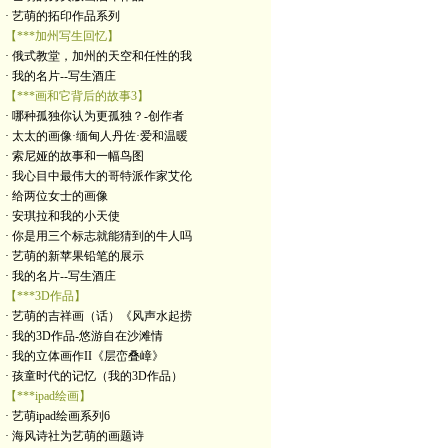
· 艺萌的拓印作品系列
【***加州写生回忆】
· 俄式教堂，加州的天空和任性的我
· 我的名片--写生酒庄
【***画和它背后的故事3】
· 哪种孤独你认为更孤独？-创作者
· 太太的画像·缅甸人丹佐·爱和温暖
· 索尼娅的故事和一幅鸟图
· 我心目中最伟大的哥特派作家艾伦
· 给两位女士的画像
· 安琪拉和我的小天使
· 你是用三个标志就能猜到的牛人吗
· 艺萌的新苹果铅笔的展示
· 我的名片--写生酒庄
【***3D作品】
· 艺萌的吉祥画（话）《风声水起捞
· 我的3D作品-悠游自在沙滩情
· 我的立体画作II《层峦叠嶂》
· 孩童时代的记忆（我的3D作品）
【***ipad绘画】
· 艺萌ipad绘画系列6
· 海风诗社为艺萌的画题诗