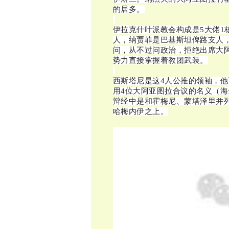
的居多。
伊拉克什叶派教会构成是5大佬1
人
，纳贾菲是巴基斯坦俾路支人
问，从不过问政治，拒绝出席大
势力直接掌握着教团武装。
西斯塔尼是这4人公推的领袖，
用4位大阿亚图拉合议的名义（
辩经中是和霍梅尼、蒙塔泽里并
哈梅内伊之上。