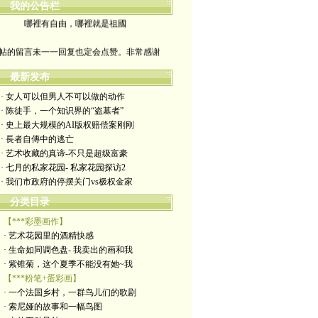
我的公告栏
哪裡有自由，哪裡就是祖國
帖的留言未一一回复也定会点赞。非常感谢
yimengling53@yahoo.com
最新发布
· 女人可以但男人不可以做的动作
有意收藏者请私信我，感谢一贯支持
· 陈徒手，一个知识界的“盗墓者”
· 史上最大规模的AI版权赔偿案刚刚
政治转载不一定代表本人意见
· 長者自傳中的逃亡
· 艺术收藏的真谛-不只是超级富豪
艺术博客：https://yimengl.blog
· 七月的私家花园- 私家花园探访2
· 我们市政府的停摆关门vs极权金家
目录中标注星号的为本人艺术原创
分类目录
【***彩墨画作】
· 艺术花园里的酒精快感
· 生命如同调色盘- 我卖出的画和我
· 紫锥菊，这个夏季不能没有她~我
【***粉笔+蛋彩画】
· 一个法国乡村，一群鸟儿们的歌剧
· 索尼娅的故事和一幅鸟图