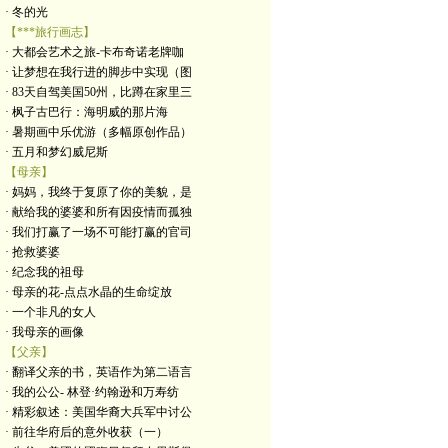
· 冬的光
【***旅行画志】
· 大都会艺术之旅-卡布奇诺老牌咖
· 让梦想在我行进的脚步中实现（图
· 83天自驾美国50州，比蹲在家里三
· 枫子古巴行：海明威的那片海
· 暑期画中乐优游（多幅原创作品）
· 五月和梦幻威尼斯
【母亲】
· 妈妈，我终于复原了你的美貌，是
· 献给我的婆婆和所有因疫情而孤独
· 我们打赢了一场不可能打赢的官司
· 抢救婆婆
· 纪念我的祖母
· 母亲的花-点点水晶的生命绽放
· 一个非凡的女人
· 我母亲的画像
【父亲】
· 翻译父亲的书，英语作为第二语言
· 我的公公- 林登·约翰逊和万寿纺
· 精彩叙述：美国华裔大兵军中讨公
· 前往华府后的意外收获（一）