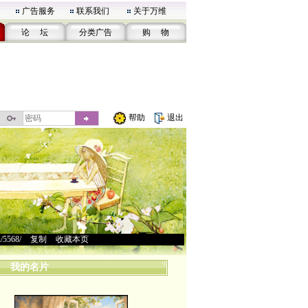
广告服务
联系我们
关于万维
论 坛
分类广告
购 物
帮助
退出
u/5568/
>
复制
>
收藏本页
我的名片