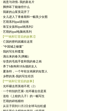
· 画意与诗情- 我的新名片
· 脚摔坏了能做些什么
· 我家的山茱萸花开了
· 女儿进入了青春期和一幅美少女图
· 艺萌系列ipad原创画
· 珠宝女孩和ipad画系列2
· 艺萌的ipad电脑画系列
【***画和它背后的故事2】
· 亡国的密码就藏在这里
· “中国城之橱窗”
· 我的写生和鹭鸶
· 滴出来的春天(两幅）
· 珍贵的毛线手套和我的春之画
· 养了6条狗和18头猫的女人
· 夏洛特，一个年轻女画家的短暂人
· 乡野的美-我的写生经历
【***画和它背后的故事】
· 光环褪去而英雄不死（2）
· 一个特别的艺展~光环褪去但是英
· 送给《上校的儿子》的一幅写生
· 艺萌的碎纸模特
· 从豆子田到11月2日全球马拉松盛