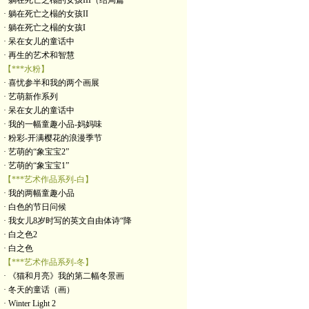
· 躺在死亡之榻的女孩III（结局篇
· 躺在死亡之榻的女孩II
· 躺在死亡之榻的女孩I
· 呆在女儿的童话中
· 再生的艺术和智慧
【***水粉】
· 喜忧参半和我的两个画展
· 艺萌新作系列
· 呆在女儿的童话中
· 我的一幅童趣小品-妈妈味
· 粉彩-开满樱花的浪漫季节
· 艺萌的“象宝宝2”
· 艺萌的“象宝宝1”
【***艺术作品系列-白】
· 我的两幅童趣小品
· 白色的节日问候
· 我女儿8岁时写的英文自由体诗“降
· 白之色2
· 白之色
【***艺术作品系列-冬】
· 《猫和月亮》我的第二幅冬景画
· 冬天的童话（画）
· Winter Light 2