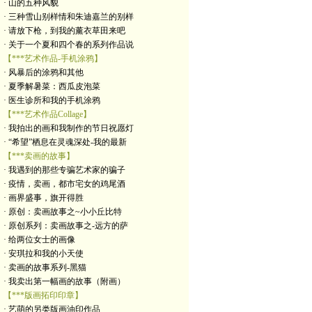
· 山的五种风貌
· 三种雪山别样情和朱迪嘉兰的别样
· 请放下枪，到我的薰衣草田来吧
· 关于一个夏和四个春的系列作品说
【***艺术作品-手机涂鸦】
· 风暴后的涂鸦和其他
· 夏季解暑菜：西瓜皮泡菜
· 医生诊所和我的手机涂鸦
【***艺术作品Collage】
· 我拍出的画和我制作的节日祝愿灯
· “希望”栖息在灵魂深处-我的最新
【***卖画的故事】
· 我遇到的那些专骗艺术家的骗子
· 疫情，卖画，都市宅女的鸡尾酒
· 画界盛事，旗开得胜
· 原创：卖画故事之~小小丘比特
· 原创系列：卖画故事之-远方的萨
· 给两位女士的画像
· 安琪拉和我的小天使
· 卖画的故事系列-黑猫
· 我卖出第一幅画的故事（附画）
【***版画拓印印章】
· 艺萌的另类版画油印作品