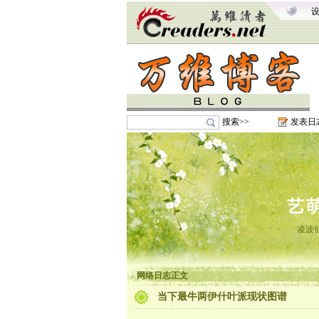
搜索>>
发表日
艺
凌波
网络日志正文
当下最牛两伊什叶派现状图谱