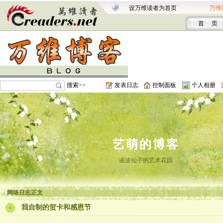
设万维读者为首页
万维
首 页
搜索>>
发表日志
控制面板
个人相册
艺萌的博客
凌波仙子的艺术花园
网络日志正文
我自制的贺卡和感恩节