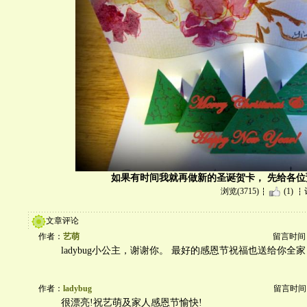
如果有时间我就再做新的圣诞贺卡， 先给各位
浏览(3715)
(1)
文章评论
作者：
艺萌
留言时间：20
ladybug小公主，谢谢你。 最好的感恩节祝福也送给你全
作者：
ladybug
留言时间：20
很漂亮!祝艺萌及家人感恩节愉快!