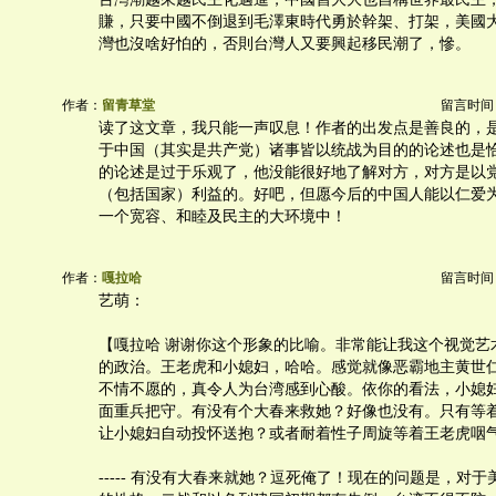
賺，只要中國不倒退到毛澤東時代勇於幹架、打架，美國
灣也沒啥好怕的，否則台灣人又要興起移民潮了，慘。
作者：
留青草堂
留言时间：20
读了这文章，我只能一声叹息！作者的出发点是善良的，
于中国（其实是共产党）诸事皆以统战为目的的论述也是
的论述是过于乐观了，他没能很好地了解对方，对方是以
（包括国家）利益的。好吧，但愿今后的中国人能以仁爱
一个宽容、和睦及民主的大环境中！
作者：
嘎拉哈
留言时间：20
艺萌：
【嘎拉哈 谢谢你这个形象的比喻。非常能让我这个视觉艺
的政治。王老虎和小媳妇，哈哈。感觉就像恶霸地主黄世
不情不愿的，真令人为台湾感到心酸。依你的看法，小媳
面重兵把守。有没有个大春来救她？好像也没有。只有等
让小媳妇自动投怀送抱？或者耐着性子周旋等着王老虎咽
----- 有没有大春来就她？逗死俺了！现在的问题是，对