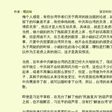
作者：
嘎拉哈
留言时间：20
俺个人感觉，有些台湾学者们关于两岸的政治观的论述，
留下的印象差不多，有些单纯幼稚。中共和台湾的关系，首
博弈关系”，然后才是人性互动关系。具体说，就是王老虎
当然，做小媳妇的为了拖延跟王老虎上床，也不妨试着跟
事。但是用途不大。在王老虎的眼里，跟小媳妇正式拜天
事。只要中共想要跟台湾拜天地，他不会在意媳妇的感受
头子周旋的的时候，小媳妇也必须小心翼翼，哪怕是打翻
以作为王老虎上床的借口。这才是真实情况。
当然，近年来中共解放台湾的态度已经大大地软化了。现
动不独立，中共就不会轻易用武力统一台湾。这也让不少
起来，或者不再像以前那么害怕了。但是，台湾做为中共
子，其棋子的地位从来没有改变过。中共里面也有鹰派和
中共鹰派夺了权，就可以随时拿下台湾。所以，台湾的未
数。
即便是习近平掌权，在充分了解了他的“民族复兴”的葫芦
之前，也不能断言，习近平的葫芦里，没有打“解放台湾”
台湾的学者们现在应当紧紧盯住一点，那就是中国大陆的