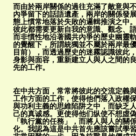
而由於兩岸關係的過往充滿了敵意與
內爭留下的話語遺產，兩岸的關係發
態上慣常地落於失敗的邏輯推演之中
彼此都需要更新自我的意識、觀念、
而非慣性地沿著國共內爭的歷史幽靈
的覺醒下，所謂統獨並不屬於兩岸最
目前），而透過歷史的迷霧認識彼此
身影與面容，重新建立人與人之間的
先的工作。
在中共方面，常常將彼此的交流定義
工作方面的工作，使得他們落入政權
與功利主義的思維陷阱之中，而缺乏
己的真诚感。更使得他们纵使不想虛
「執行黨的任務」，而將人與人的關
化。我認為這是中共首先應該嘗試學