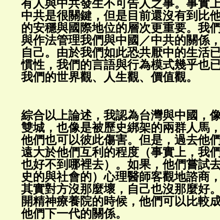
有人與中共發生不可告人之事。事實
中共是很關鍵，但是目前還沒有到比
的安穩與國際地位的層次
更重要。我
與作法管理我們與中國／中共的關係
自己。由於我們如此恐共厭中的生活
慣性，我們的言語與行為模式幾乎也
我們的世界觀、人生觀、價值觀。
綜合以上論述，我認為台灣與中國，
雙城，也像是被歷史綁架的兩群人馬
他們也可以彼此傷害。但是，過去他
遠大於他們互利的程度（事實上，我
也好不到哪裡去）。如果，他們嘗試
史的與社會的）心理醫師客觀地諮商
其實對方沒那麼壞，自己也沒那麼好
開精神療養院的時候，他們可以比較
他們下一代的關係。