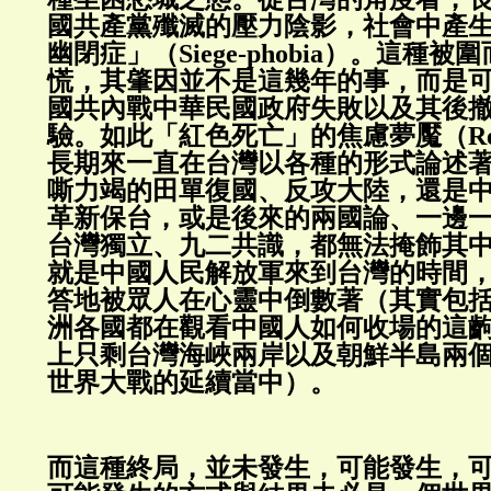
國共產黨殲滅的壓力陰影，社會中產
幽閉症」（Siege-phobia）。這種
慌，其肇因並不是這幾年的事，而是可以
國共內戰中華民國政府失敗以及其後
驗。如此「紅色死亡」的焦慮夢魘（Red
長期來一直在台灣以各種的形式論述
嘶力竭的田單復國、反攻大陸，還是
革新保台，或是後來的兩國論、一邊
台灣獨立、九二共識，都無法掩飾其
就是中國人民解放軍來到台灣的時間
答地被眾人在心靈中倒數著（其實包
洲各國都在觀看中國人如何收場的這
上只剩台灣海峽兩岸以及朝鮮半島兩
世界大戰的延續當中）。
而這種終局，並未發生，可能發生，