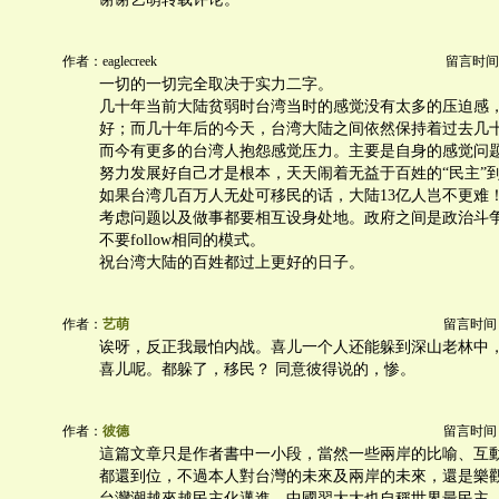
作者：eaglecreek
留言时间：20
一切的一切完全取决于实力二字。
几十年当前大陆贫弱时台湾当时的感觉没有太多的压迫感
好；而几十年后的今天，台湾大陆之间依然保持着过去几
而今有更多的台湾人抱怨感觉压力。主要是自身的感觉问
努力发展好自己才是根本，天天闹着无益于百姓的“民主”
如果台湾几百万人无处可移民的话，大陆13亿人岂不更难
考虑问题以及做事都要相互设身处地。政府之间是政治斗
不要follow相同的模式。
祝台湾大陆的百姓都过上更好的日子。
作者：
艺萌
留言时间：20
诶呀，反正我最怕内战。喜儿一个人还能躲到深山老林中，
喜儿呢。都躲了，移民？ 同意彼得说的，惨。
作者：
彼德
留言时间：20
這篇文章只是作者書中一小段，當然一些兩岸的比喻、互
都還到位，不過本人對台灣的未來及兩岸的未來，還是樂
台灣潮越來越民主化邁進，中國習大大也自稱世界最民主