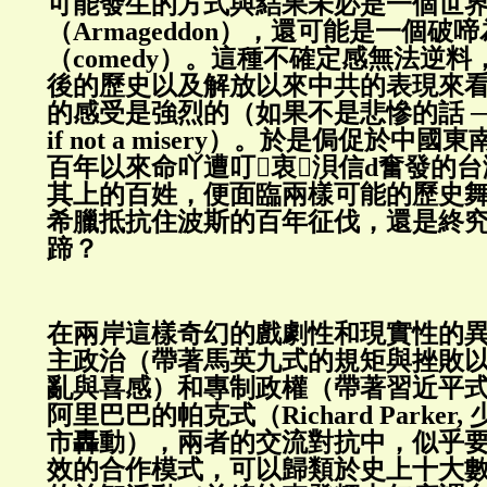
可能發生的方式與結果未必是一個世
（Armageddon），還可能是一個破
（comedy）。這種不確定感無法逆料，
後的歷史以及解放以來中共的表現來
的感受是強烈的（如果不是悲慘的話 ──the e
if not a misery）。於是侷促於中
百年以來命吖遭叮衷浿信d奮發的
其上的百姓，便面臨兩樣可能的歷史
希臘抵抗住波斯的百年征伐，還是終
蹄？
在兩岸這樣奇幻的戲劇性和現實性的
主政治（帶著馬英九式的規矩與挫敗
亂與喜感）和專制政權（帶著習近平
阿里巴巴的帕克式（Richard Parker
市轟動），兩者的交流對抗中，似乎
效的合作模式，可以歸類於史上十大