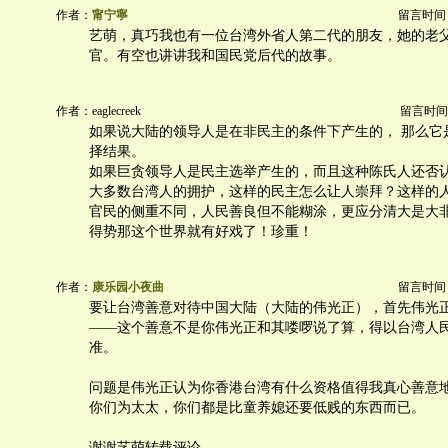
作者：
甯宁寧
留言时间：20
艺萌，真巧我也有一位台湾外省人第二代的朋友，她的老
官。有空也讲讲我和国民党后代的故事。
作者：eaglecreek
留言时间：20
如果说大陆的领导人是在非民主的条件下产生的， 那么它
择结果。
如果巨贪领导人是民主选举产生的，而且这种陈氏人还否
大多数台湾人的拥护，这样的民主怎么让人崇拜？这样的
官民的侧重不同，人民善良但不能糊涂，更应分清大是大
得势那这个世界就有好戏了！珍重！
作者：
康乐园小夜曲
留言时间：20
要让台湾善意对待中国大陆（大陆的伟光正），首先伟光
——这个善意不是你伟光正和其喽啰说了算，得以台湾人
准。
问题是伟光正认为你香港台湾有什么资格值得我真心善意
你们为太太，你们都是比童养媳还要低贱的东西而已。
谢谢艺萌转载评论。