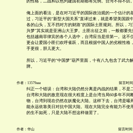
的性格，二战和以色列建国初期都有先例。台湾不得不防
俺上面的看法，是在对习近平的国际政治观的一个估计的
过，习近平的“新型大国关系”直译过来，就是希望美国跟
各的山头，互不挡对方的财路”的国际土匪规则。所以，习
兴梦”其实就是亚洲山大王梦。土匪出征之前，一般都要先
包括越南菲律宾的各个人选中，台湾应当是排第一。这不
更会让爱国小匪们欢呼雀跃，而且根据中国人的劣根性格
手更很，胆儿更大。
所以，习近平的“中国梦”葫芦里面，十有八九包含了武力
牌。
作者：13579aaa
留言时间：20
纠正一个错误：台湾和大陆仍然分离是内战的结果，不是
台湾和大陆的敌意现在很大程度上是台湾当局60多年不间
物，台湾到现在仍然在妖魔化大陆。这样下去，台湾是嘬
能永远依靠美日对抗中国大陆。现在大陆完全有能力不使
的生不如死，只是大陆不想这样做罢了。
作者：华山
留言时间：20