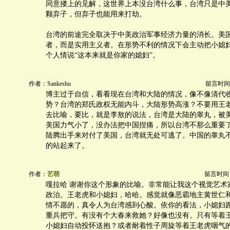
同意搂上的见解，这世界上本没台湾什么事，台湾只是中
颗弃子，但弃子也能用来打劫。
台湾的前途完全取决于中美政治军事经济力量的消长。美
者，而是实用主义者。在形势不利的情况下会主动把小媳
个人情说“这本来就是你家的媳妇”。
作者：Sankeshu
留言时间：20
博主过于自信，看看现在台湾和大陆的情况，像不像清代
势？台湾的郑氏政权无能内斗，大陆形势高涨？不要用王
去比喻，要比，就是李敖的说法，台湾是大陆的睾丸，被
美国力气小了，没办法把中国捏痛，所以台湾不那么重要
陆腾出手来对付了美国，台湾就无处可逃了。中国的睾丸
的站起来了。
作者：
艺萌
留言时间：20
嘎拉哈 谢谢你这个形象的比喻。非常能让我这个视觉艺术
政治。王老虎和小媳妇，哈哈。感觉就像恶霸地主黄世仁
情不愿的，真令人为台湾感到心酸。依你的看法，小媳妇
重兵把守。有没有个大春来救她？好像也没有。只有等着
小媳妇自动投怀送抱？或者耐着性子周旋等着王老虎咽气