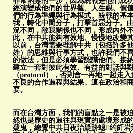
非常困難的一步，因為統戰是他們成
經演變成他們的世界觀、人生觀、價
們的行為準繩與行為模式。統戰的基
我，轉化中間分子，打擊首惡分子。
況不同，敵我關係也不同，形成內外
此，在中共能夠有效地、慢慢地改變
以前，台灣需要理解中共（包括許多
姓）的思維與行事方式，也許我們不
的做法，但是必須學習認識他們、接
建立一套對彼此有效、有益的對話與
（protocol），否則會一再地一起
不良的合作過程與結果。這在政治和
要。
而在台灣方面，我們的盲點之一是被
然也是歷史的過往與現實的處境形成
疑鬼，總覺中共日夜治疑跻螅约皯岩