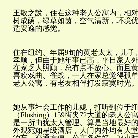
王敬之說，住在这种老人公寓内，相
树成荫，绿草如茵，空气清新，环境
适安逸的感觉。
住在纽约、年届
9
旬的黄老太太，儿子
孝顺，但由于她年事已高，平日家人
在家乏人照顾，总有点不放心。而且
喜欢戏曲、雀战，一人在家总觉得孤
老人公寓，有老友相伴打发寂寞时光
她从事社会工作的儿媳，打听到位于
（
Flushing
）
159
街夹
72
大道的老人公
是一所由犹太人管理、算是当地最好
外观宛如星级酒店，大门内外均有大
泊车，交通方便，公寓条件好，
24
小