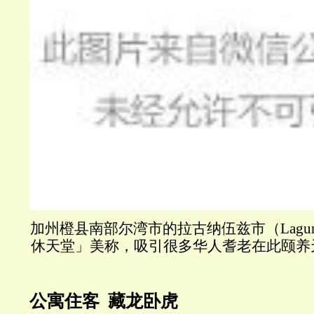
加州橙县南部尔湾市的拉古纳伍兹市（Laguna
休天堂」美称，吸引很多华人耆老在此颐养
公寓住客 藏龙卧虎