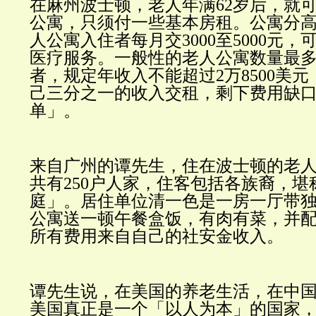
在麻州波士顿，老人年满
62
岁后，就
公寓，只须付一些基本房租。公寓分
人公寓入住者每月交
3000
至
5000
元，
医疗服务。一般性的老人公寓数量最
者，规定年收入不能超过
2
万
8500
美元
己三分之一的收入交租，剩下费用缺
单」。
来自广州的谭先生，住在波士顿的老
共有
250
户人家，住客包括各族裔，堪
庭」。居住单位清一色是一房一厅带
公寓送一顿午餐盒饭，有肉有菜，并
所有费用来自自己的社安金收入。
谭先生说，在美国的养老生活，在中
美国真正是一个「以人为本」的国家