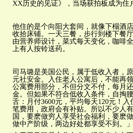
XX
历史的见证
》，当场获拍板成为住
他住的是个向阳大套间，就像下榻酒
收拾床铺。一天三餐，步行到楼下餐
由营养师设计，菜式每天变化，咖啡
上有人按铃送药。
司马璐是美国公民，属于低收入者，
元社安金。入住老人公寓后，不能再
公寓费用部分，不但分文不付，每月
金。但如果不符合低收入条件，自掏
舌：月付
3600
元，平均每天
120
元！入
笔费用，政府会有补贴。所以不少人
国，要麽做穷人享受社会福利，要麽
做中产阶级，两边好处都享受不到。