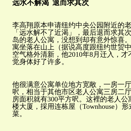
远水不解渴 退而求其次
李高翔原本申请纽约中央公园附近的
「远水解不了近渴」，最后退而求其
岛的老人公寓，没想到却有意外惊喜
寓坐落在山上（据说高度跟纽约世贸
空气格外清新，他
2
010
年
8
月迁入，才
觉身体好了许多。
他很满意公寓单位地方宽敞，一房一
呎，相当于其他市区老人公寓三房二
房面积就有
300
平方呎。这裡的老人公
楼大厦，採用连栋屋（
Townhouse
）形
菜。