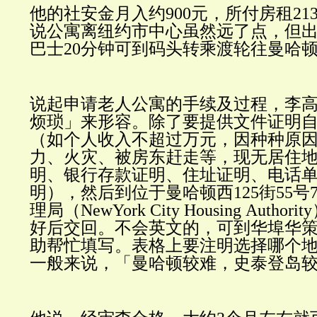
他的社安金月入约
900
元，所付房租
21
说公寓离纽约市中心虽然远了点，但
巴士
20
分钟可到码头转乘渡轮往曼哈
说起申请老人公寓的手续及过程，李
烦琐」来形容。除了要提供文件证明
（如个人收入不超过万元，因种种原
力、火灾、被房东赶走等，现无居住
明、银行存款证明、住址证明、电话
明），然后到位于曼哈顿西
125
街
55
号
理局（
NewYork City Housing Authority
好后交回。不会英文的，可到华埠华
助帮忙填写。表格上要注明选择哪个
一般来说，「曼哈顿较难，史泰登岛