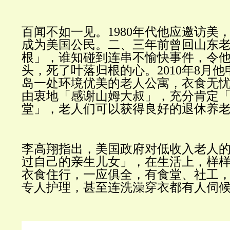
百闻不如一见。
1980
年代他应邀访美
成为美国公民。二、三年前曾回山东
根」，谁知碰到连串不愉快事件，令
头，死了叶落归根的心。
2
010
年
8
月他
岛一处环境优美的老人公寓，衣食无
由衷地「感谢山姆大叔」，充分肯定
堂」，老人们可以获得良好的退休养
李高翔指出，美国政府对低收入老人
过自己的亲生儿女」，在生活上，样
衣食住行，一应俱全，有食堂、社工
专人护理，甚至连洗澡穿衣都有人伺