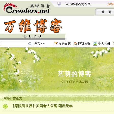
设万维读者为首页
万维
首 页
搜索>>
发表日志
控制面板
个人相册
艺萌的博客
凌波仙子的艺术花园
网络日志正文
【慧眼看世界】美国老人公寓 颐养天年