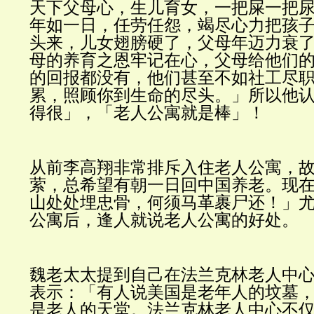
天下父母心，生儿育女，一把屎一把
年如一日，任劳任怨，竭尽心力把孩
头来，儿女翅膀硬了，父母年迈力衰
母的养育之恩牢记在心，父母给他们
的回报都没有，他们甚至不如社工尽
累，照顾你到生命的尽头。」所以他
得很」，「老人公寓就是棒」！
从前李高翔非常排斥入住老人公寓，
萦，总希望有朝一日回中国养老。现
山处处埋忠骨，何须马革裹尸还！」
公寓后，逢人就说老人公寓的好处。
魏老太太提到自己在法兰克林老人中
表示：「有人说美国是老年人的坟墓
是老人的天堂。法兰克林老人中心不