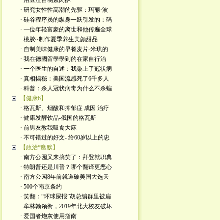
· 用豆渣自制素肉酥
· 研究女性性高潮的先驱：玛丽·波
· 硅谷程序员的纵身一跃引发的：码
· 一位年轻富豪的离世和他传遍全球
· 桃胶~制作夏季养生美颜甜品
· 自制美味健康的早餐麦片-米琪的
· 我在德國留學學到的在家自行治
· 一个医生的自述：我染上了冠状病
· 真相揭秘：美国流感死了6千多人
· 科普：杀人冠状病毒为什么不杀蝙
【健康6】
· 格瓦斯、烟酸和抑郁症 成因 治疗
· 健康发酵饮品-俄国的格瓦斯
· 前男友教我吸食大麻
· 不可错过的好文- 给60岁以上的忠
【政治*幽默】
· 南方公园又来搞笑了：拜登就职典
· 特朗普还是川普？哪个翻译更恶心
· 南方公园8年前就道破美国大选天
· 500个南京条约
· 笑翻：“环球屎报”胡总编群里被扁
· 牟林翰领衔，2019年北大校友破坏
· 爱国者炮灰使用指南