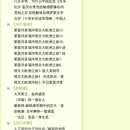
· 巧言令色，为什么中国反思【文革
· 比尔·盖茨出售包括敏感图像在内
· 雪崩之后:苏联解体后俄罗斯文学
· 点评《十里长街送张雪峰，中国人
【2025 旅游】
· 莱茵河多瑙河维京大欧洲之旅12-
· 莱茵河多瑙河维京大欧洲之旅11-
· 莱茵河多瑙河维京大欧洲之旅10-
· 莱茵河多瑙河维京大欧洲之旅9-进
· 莱茵河多瑙河维京大欧洲之旅7-纽
· 莱茵河多瑙河维京大欧洲之旅7-
· 莱茵河多瑙河维京大欧洲之旅6-
· 维京大欧洲之旅5- 驶入美因河，
· 维京大欧洲之旅4 - 河流风光：莱
· 维京大欧洲河轮3- 开启莱茵河童
【苏晓康】
· 大河黃土，血肉盛世
· 《河殤》與一個女人
· 嚴家祺-蘇曉康受難中的宏大「迷
· 苏晓康- 百年孵卵一隻壞蛋
· 「仇日」竟是一筆生意
【2025 时事】
· 人工智识分子与社会-“破坏性创造