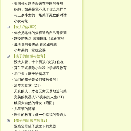
· 美国孙女越洋采访在中国的爷爷
· 妈妈，如果是我不见了你会怎样？
· 与三岁小女的一场关于死亡的对话
· 小女与蛇
【女儿的故事2】
· 你会把这样的蛋糕送给自己青春期
· 蹭疫苗热点-暑期惊魂（原创重登
· 最珍贵的奢侈品-逛Mall有感
· 小苹果的一堂抗议课
【孩子的情感与教育】
· 没大人管，十个男孩 (女孩) 住在
· 芬兰正式废除小学和中学课程教育
· 易中天：脑子给搞坏了
· 我们的孩子是如何被教傻的！
· 清华大食堂（ZT）
· 天真的人，才会无穷无尽地追问关
· 完美的机器人VS真实的人生(ZT)
· 触摸大自然的母女（附图）
· 儿童节的随感
· 理性的教育：做一个幸福的普通人
【孩子的情感与教育2】
· 亚裔父母望子成龙下的悲剧