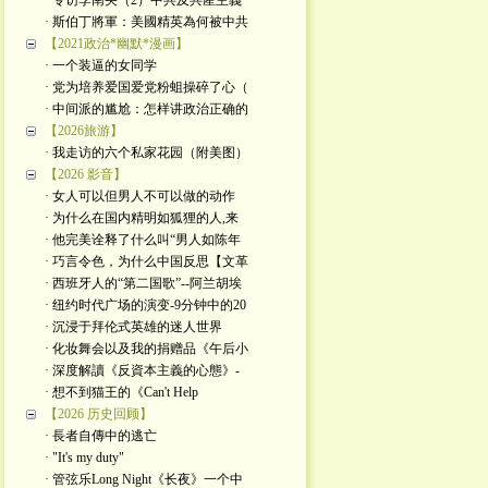
· 专访李南央（2）中共及共產主義
· 斯伯丁將軍：美國精英為何被中共
【2021政治*幽默*漫画】
· 一个装逼的女同学
· 党为培养爱国爱党粉蛆操碎了心（
· 中间派的尴尬：怎样讲政治正确的
【2026旅游】
· 我走访的六个私家花园（附美图）
【2026 影音】
· 女人可以但男人不可以做的动作
· 为什么在国内精明如狐狸的人,来
· 他完美诠释了什么叫“男人如陈年
· 巧言令色，为什么中国反思【文革
· 西班牙人的“第二国歌”--阿兰胡埃
· 纽约时代广场的演变-9分钟中的20
· 沉浸于拜伦式英雄的迷人世界
· 化妆舞会以及我的捐赠品《午后小
· 深度解讀《反資本主義的心態》-
· 想不到猫王的《Can't Help
【2026 历史回顾】
· 長者自傳中的逃亡
· "It's my duty"
· 管弦乐Long Night《长夜》一个中