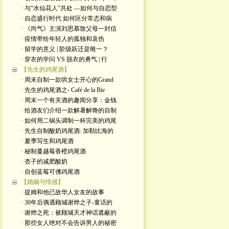
· 与“水仙花人”共处 —如何与自恋型
· 自恋盛行时代 如何区分常态和病
· 《尚气》主演刘思慕致父母一封信
· 疫情带给年轻人的孤独和哀伤
· 留学的意义 | 阶级跃迁是唯一？
· 穿衣的学问 VS 脱衣的勇气 | 行
【先生的鸡尾酒】
· 周末自制一款哄女士开心的Grand
· 先生的鸡尾酒之- Café de la Bie
· 周末一个有关酒的趣闻分享：金钱
· 给酒友们介绍一款解暑解馋的自制
· 如何用二锅头调制一杯完美的鸡尾
· 先生自制酸奶鸡尾酒: 加勒比海的
· 夏季写生和鸡尾酒
· 秘制蔓越莓香橙鸡尾酒
· 杏子的减肥酸奶
· 自创蓝莓可佛鸡尾酒
【婚姻与情感】
· 提姆和他已故华人女友的故事
· 30年后偶遇顾城谢烨之子-童话的
· 谢烨之死：被顾城天才神话遮蔽的
· 那些女人绝对不会告诉男人的秘密