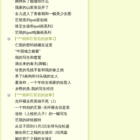
· 脚摔坏了能做些什么
· 我家的山茱萸花开了
· 女儿进入了青春期和一幅美少女图
· 艺萌系列ipad原创画
· 珠宝女孩和ipad画系列2
· 艺萌的ipad电脑画系列
【***画和它背后的故事2】
· 亡国的密码就藏在这里
· “中国城之橱窗”
· 我的写生和鹭鸶
· 滴出来的春天(两幅）
· 珍贵的毛线手套和我的春之画
· 养了6条狗和18头猫的女人
· 夏洛特，一个年轻女画家的短暂人
· 乡野的美-我的写生经历
【***画和它背后的故事】
· 光环褪去而英雄不死（2）
· 一个特别的艺展~光环褪去但是英
· 送给《上校的儿子》的一幅写生
· 艺萌的碎纸模特
· 从豆子田到11月2日全球马拉松盛
· 躺在死亡之榻的女孩III（结局篇
· 躺在死亡之榻的女孩II