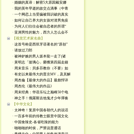
· 婚姻的真谛：解密5大原因戴安娜
· 我的英年早逝的故交点滴事（中青
· 一个网恋上当受骗被我识破的真实
· 如何让自己养大的女孩对渣男免疫
· 为何人们往往会被自恋者的所谓“
· 亚洲男性的魅力，西方人怎么会不
【视觉艺术家名曲】
· 这首号称是西班牙语著名的“原创”
· 请放过刀郎
· 被神妒嫉的男人坂本龍一走了(诸
· 黃明志「玻璃心」榮獲第四屆走鐘
· 周末音乐：貝多芬教你（不要）如
· 有史以来最伟大的普京MV，及其解
· 周杰倫【最偉大的作品】最彪悍详
· 周杰伦《最伟大的作品》
· 周末经典：华语乐坛之巅峰50个电
· 神之手！俄羅斯吉他鬼才少年彈奏
【中华文化】
· 太神奇！复原中国各朝代人的说话
· 一百多年前的传教士眼里中国文化
· 中国食辣史-各省吃辣的能力
· 啪啪啪的时侯，严禁说普通话