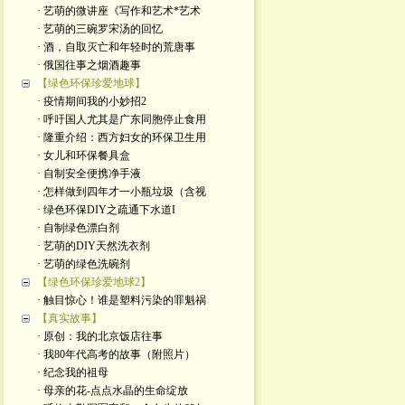
· 艺萌的微讲座《写作和艺术*艺术
· 艺萌的三碗罗宋汤的回忆
· 酒，自取灭亡和年轻时的荒唐事
· 俄国往事之烟酒趣事
【绿色环保珍爱地球】
· 疫情期间我的小妙招2
· 呼吁国人尤其是广东同胞停止食用
· 隆重介绍：西方妇女的环保卫生用
· 女儿和环保餐具盒
· 自制安全便携净手液
· 怎样做到四年才一小瓶垃圾（含视
· 绿色环保DIY之疏通下水道I
· 自制绿色漂白剂
· 艺萌的DIY天然洗衣剂
· 艺萌的绿色洗碗剂
【绿色环保珍爱地球2】
· 触目惊心！谁是塑料污染的罪魁祸
【真实故事】
· 原创：我的北京饭店往事
· 我80年代高考的故事（附照片）
· 纪念我的祖母
· 母亲的花-点点水晶的生命绽放