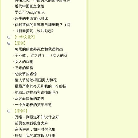
· 青楼文化：中国男人的集体潜意识
· 近代中国画之衰落
· 学会不“Judge”别人
· 超牛的中西文化对比
· 你知道你的血统来自哪里吗？（网
· 《新春贺词，饮片励志》
【中华文化2】
【原创】
· 邻居的的意外死亡和我送的画
· 子不教， 谁之过？---《女人的双
· 女人的双输
· 飞来的横祸
· 总统节的虚惊
· 情人节随笔-俄国男人和花
· 最最严寒的今天和我的一个妙招
· 能猜出这幅画和谁撞脸吗？
· 从容而快乐的老去
· 一个女老板的英年早逝
【原创2】
· 万维一则报道不知说什么好
· 前男友教我吸食大麻
· 亲历讲述：如何对付色狼
· 原创：我的北京饭店往事