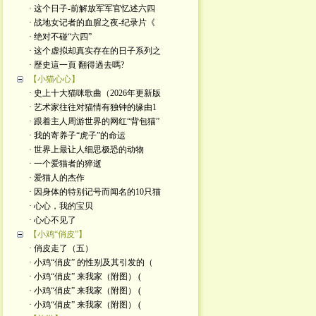
· 这个日子-前解放军军官忆述六四
· 战地女记者的血腥之夜-纪录片《
· 绝对不碰“六四”
· 这个虚拟却真实存在的日子系列之
· 歷史這一頁 翻得過去嗎?
【小猫心心】
· 史上十大猫咪歌曲（2026年更新版
· 艺术家往往对猫情有独钟的缘由1
· 跟着主人周游世界的网红“背包猫”
· 我的寄养子“虎子”的命运
· 世界上最让人细思极恐的动物
· 一个爱猫者的猝逝
· 爱猫人的杰作
· 因身体的特别记号而闻名的10只猫
· 心心，我的宝贝
· 心心不见了
【小鸡“俏皮”】
· 俏皮走了（五）
· 小鸡“俏皮” 的性别及其引发的（
· 小鸡“俏皮” 来我家（附图） (
· 小鸡“俏皮” 来我家（附图） (
· 小鸡“俏皮” 来我家（附图） (