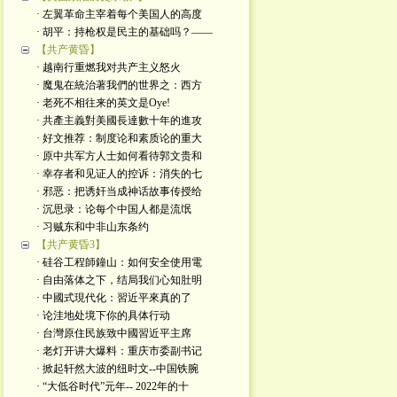
· 左翼革命主宰着每个美国人的高度
· 胡平：持枪权是民主的基础吗？——
【共产黄昏】
· 越南行重燃我对共产主义怒火
· 魔鬼在統治著我們的世界之：西方
· 老死不相往来的英文是Oye!
· 共產主義對美國長達數十年的進攻
· 好文推荐：制度论和素质论的重大
· 原中共军方人士如何看待郭文贵和
· 幸存者和见证人的控诉：消失的七
· 邪恶：把诱奸当成神话故事传授给
· 沉思录：论每个中国人都是流氓
· 习贼东和中非山东条约
【共产黄昏3】
· 硅谷工程師鐘山：如何安全使用電
· 自由落体之下，结局我们心知肚明
· 中國式現代化：習近平來真的了
· 论洼地处境下你的具体行动
· 台灣原住民族致中國習近平主席
· 老灯开讲大爆料：重庆市委副书记
· 掀起轩然大波的纽时文--中国铁腕
· “大低谷时代”元年-- 2022年的十