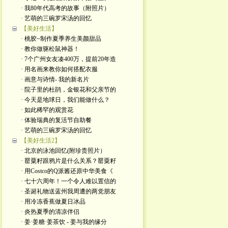
· 我80年代高考的故事（附照片）
· 艺萌的三碗罗宋汤的回忆
【美好生活】
· 桃胶~制作夏季养生美颜甜品
· 教你做驱松鼠神器！
· 7个广州女友凑400万，提前20年造
· 用名画来教你如何搭配衣服
· 画意与诗情- 我的新名片
· 院子里的杜鹃，金银花和父亲节的
· 今天是地球日，我们能做什么？
· 如此稀罕的观赏花
· 体验瑞典的复活节自助餐
· 艺萌的三碗罗宋汤的回忆
【美好生活2】
· 北京的泳池回忆(附珍贵照片）
· 罂粟籽跟鸦片是什么关系？罂粟籽
· 用Costco的Q派酱还原中华美食《
· 七十六周年！一个令人难以置信的
· 圣诞礼物送蓝州我周遭的两党朋友
· 用冷冻香蕉做夏日冰品
· 炎热夏季的清凉伴侣
· 姜·姜糖·姜茶饮 - 姜与我的缘分