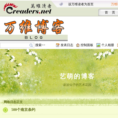
设万维读者为首页
万维
首 页
搜索>>
发表日志
控制面板
个人相册
艺萌的博客
凌波仙子的艺术花园
网络日志正文
500个南京条约