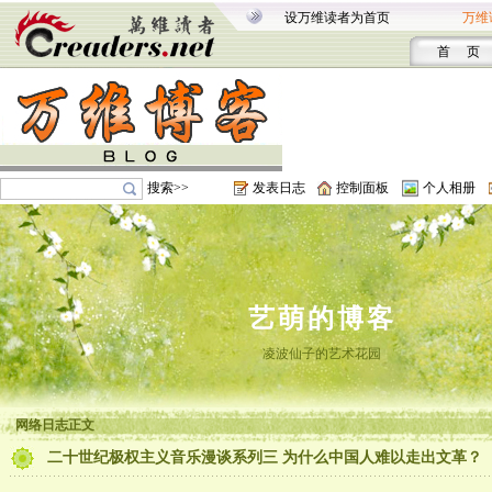
设万维读者为首页
万维
首 页
搜索>>
发表日志
控制面板
个人相册
艺萌的博客
凌波仙子的艺术花园
网络日志正文
二十世纪极权主义音乐漫谈系列三 为什么中国人难以走出文革？