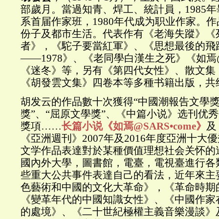
部歲月。當過知青、焊工、統計員，1985
系首届作家班，1980年代成为职业作家。
份子及都市生活。代表作有《老海失蹤》《
者》，《駝子要當紅軍》、《思想最後的飛躍
——1978》、《老同學白漢生之死》《如焉@S
《迷冬》等，另有《第四代女性》、散文集
《胡發雲文集》四卷本等多種书籍出版，共
胡发云的作品數十次獲得“中國潮報告文學獎
獎”、“屈原文學獎”、《中篇小说》选刊优
獎項……
长篇小说《如焉@SARS•come》
及
《亞洲週刊》2007年及2016年度亞洲十大
文学作品表達對於某種價值理想社会关怀的
國內外大學，圖書館，電臺，電視臺進行各
些重大公共事件表達自己的看法，近年來主
色藝術和中國的文化大革命》，《革命時期
《變革年代的中國知識女性》、《中國作家
的處境》、《二十世紀極權主義音樂漫談》