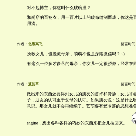
对不起博主，你这叫什么破碗涅？
和尚穿的百衲衣，用一百片以上的破布缝制而成，你这是
用滴。
作者：
北雁高飞
留言时间：20
挽救女儿，也挽救母亲，萌萌不也是深陷微信吗？:-)
有这么一位多才多艺的母亲，你女儿一定很骄傲，经常在
作者：
芨芨草
留言时间：20
做出来的东西还要得到女儿的朋友的首肯和赞扬，女儿才
子，朋友的认可重于父母的认可。如果朋友说：这是什么
意思。那女儿就不会再继续了。艺萌要有受冷落的思想准
engine，想出各种各样的巧妙的东西来把女儿拉回来。