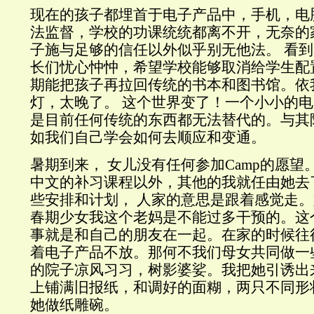
现在的孩子都埋首于电子产品中，手机，电
法监督，学校的功课统统都离不开，无奈的
子施与足够的信任以外似乎别无他法。 看
长们忧心忡忡，希望学校能够取消给学生配
期能把孩子再拉回传统的书本和图书馆。依
灯，太晚了。 这个世界变了！一个小小的
是目前任何传统的东西都无法替代的。与其
如我们自己学会如何去顺应和变通。
暑期到来， 女儿没有任何参加Camp的愿望
中文的补习课程以外，其他的我就任由她去
些安排和计划， 人家的意思是跟着感觉走
春期少女我这个老妈是不能过多干预的。这
事就是和自己的朋友在一起。在家的时候往
着电子产品不放。那何不我们母女共同做一
的院子凉风习习，树影婆娑。我把她引诱出
上铺满旧报纸，和调好的面糊，两只不同形
她做纸雕碗。