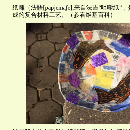
纸雕（法語
[papjema
ʃ
e];
来自法语“咀嚼纸”
成的复合材料工艺。（参看维基百科）