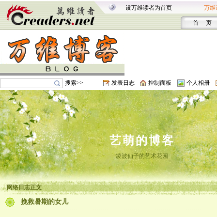
设万维读者为首页
万维
首 页
搜索>>
发表日志
控制面板
个人相册
艺萌的博客
凌波仙子的艺术花园
网络日志正文
挽救暑期的女儿