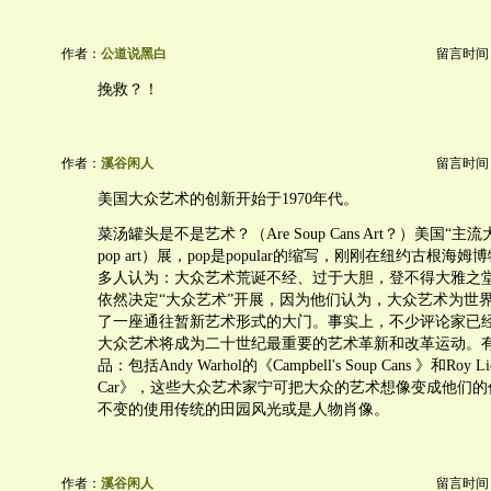
作者：
公道说黑白
留言时间：20
挽救？！
作者：
溪谷闲人
留言时间：20
美国大众艺术的创新开始于1970年代。
菜汤罐头是不是艺术？（Are Soup Cans Art？）美国“主流
pop art）展，pop是popular的缩写，刚刚在纽约古根
多人认为：大众艺术荒诞不经、过于大胆，登不得大雅之
依然决定“大众艺术”开展，因为他们认为，大众艺术为世
了一座通往暂新艺术形式的大门。事实上，不少评论家已
大众艺术将成为二十世纪最重要的艺术革新和改革运动。
品：包括Andy Warhol的《Campbell's Soup Cans 》和Roy Lich
Car》，这些大众艺术家宁可把大众的艺术想像变成他们
不变的使用传统的田园风光或是人物肖像。
作者：
溪谷闲人
留言时间：20