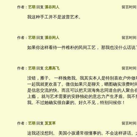
作者：
艺萌
回复
溪谷闲人
留言时间：20
我这种手工并不是波普艺术。
作者：
艺萌
回复
溪谷闲人
留言时间：20
如果你这样看待一件稚朴的民间工艺， 那我也没什么话说
作者：
艺萌
回复
北雁高飞
留言时间：20
没错，雁子。 一样挽救我。我其实本人是特别喜欢户外做
一起我就更欢喜了。微信如果只是聊天，晒图确实浪费时
是信息交流的快。而且可以把天涯海角志同道合的人聚合
上瘾， 就与艺术需要的安静独处的意志力产生矛盾。我不
我。不过她确实很自豪的。好久不见，特别问候你！
作者：
艺萌
回复
芨芨草
留言时间：20
这我还没想到。 美国小孩通常很懂事的。不会这样讲话。