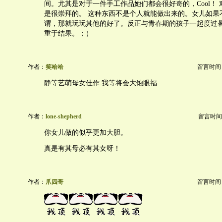
间。尤其是对于一件手工作品她们都会很好奇的，Cool！
是很崇拜的。 这种东西不是个人就能做出来的。女儿如果
谓，那就玩玩其他的好了。反正与青春期的孩子一起度过
重于结果。；）
作者：
笑哈哈
留言时间：20
静等艺萌母女佳作.我等将会大饱眼福.
作者：
lone-shepherd
留言时间：20
你女儿做的似乎更加大胆。
真是有其母必有其女呀！
作者：
爪四哥
留言时间：20