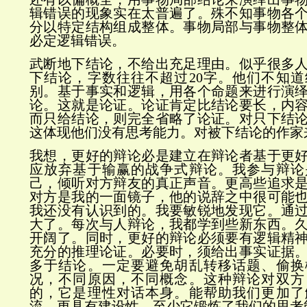
辑错误的现象实在太普遍了。殊不知事物各
分以特定结构组成整体。事物局部与事物整
必定逻辑错误。
武断地下结论，不给出充足理由。似乎很多
下结论，字数往往不超过20字。他们不知
别。基于事实和逻辑，用各个命题来进行演
论。这就是论证。论证肯定比结论要长，内
而只给结论，则完全省略了论证。对只下结
这体现他们没有思考能力。对被下结论的作家
我想，更好的辩论必是建立在辩论者基于更
应放弃基于输赢的战争式辩论。我参与辩论
己，倾听对方辩友的真正声音。更高些追求
对方是我的一面镜子，他的说辞之中很可能
我还没有认识到的。我要敏锐地发现它。通
大了。每次与人辩论，我都学到些新东西。
开阔了。同时，更好的辩论必须要有逻辑精
充分的推理论证。必要时，须给出事实证据
多于结论。一定要避免胡乱转移话题、偷换
况，不同原因，不同概念。这种辩论对双方
的，它是理性对话本身。能帮助我们更加了
流，更具有建设性。至少它锻炼了我们的思考