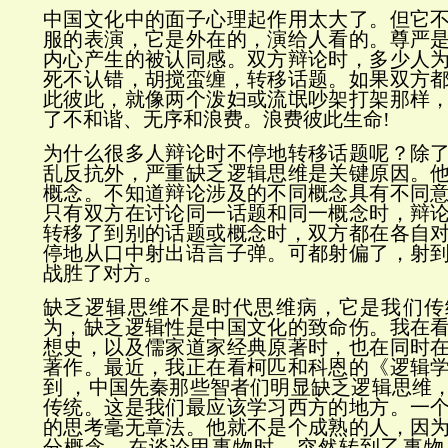
中国文化中的面子心理起作用太大了。但它
服的表演，它是外在的，演给人看的。尊严
内心产生的被认同感。双方辩论时，多少人
死不认错，胡搅蛮缠，转移话题。如果双方
此彼此，就像两个泼妇或流氓吵架打架那样
了不和谐、无序和浪费。浪费彼此生命!
为什么很多人辩论时不停地转移话题呢？除
乱反抗外，严重缺乏逻辑思维是关键原因。
概念。不知道辩论涉及的不同概念具有不同
只有双方在讨论同一话题和同一概念时，辩
转移了到别的话题或概念时，双方都在各自
停地从口中射出语言子弹。可都射偏了，射
战胜了对方。
缺乏逻辑思维不是时代思维病，它是我们传
为，缺乏逻辑性是中国文化的致命伤。我在
想史，以及儒家道家经典原著时，也在同时
著作。最近，我正在看柯匹和科恩的《逻辑
到 ，中国先秦那些智者们明显缺乏逻辑思维
传统。这是我们最应该学习西方的地方。一
的思考毫无章法。他就不是个成熟的人，因
分概念。在谈论甲事物时，突然转到乙事物