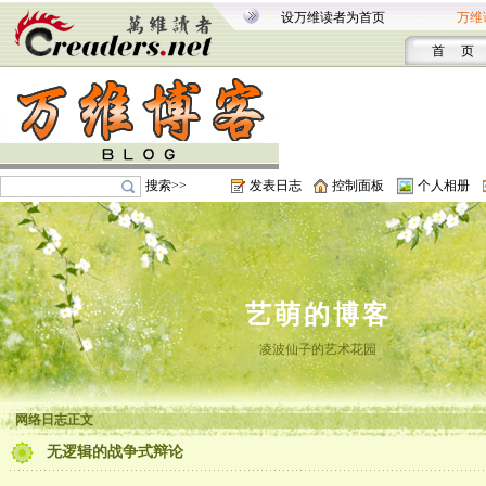
设万维读者为首页
万维
首 页
搜索>>
发表日志
控制面板
个人相册
艺萌的博客
凌波仙子的艺术花园
网络日志正文
无逻辑的战争式辩论