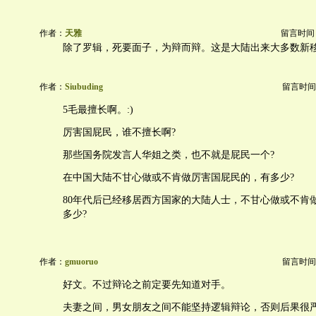
作者：
天雅
留言时间：20
除了罗辑，死要面子，为辩而辩。这是大陆出来大多数新
作者：
Siubuding
留言时间：20
5毛最擅长啊。:)
厉害国屁民，谁不擅长啊?
那些国务院发言人华姐之类，也不就是屁民一个?
在中国大陆不甘心做或不肯做厉害国屁民的，有多少?
80年代后已经移居西方国家的大陆人士，不甘心做或不肯
多少?
作者：
gmuoruo
留言时间：20
好文。不过辩论之前定要先知道对手。
夫妻之间，男女朋友之间不能坚持逻辑辩论，否则后果很