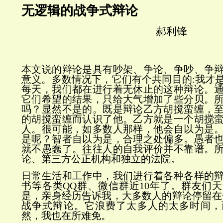
无逻辑的战争式辩论
郝利锋
本文说的辩论是具有吵架、争论、争吵、争
意义。多数情况下，它们有个共同目的:我才
每天，我们都在进行着无休止的这种辩论。
它们希望的结果，只给大气增加了些分贝。
吗？显然不是的。既是辩论乙方胡搅蛮缠，
的胡搅蛮缠而认识了他。乙方就是一个胡搅
人。很可能，如多数人那样，他会自以为是
是呢？智者自以为是，合理之处偏多。愚者
就不愚蠢了。往往人的自我评价并不靠谱。
论、第三方公正机构和独立的法院。
日常生活和工作中，我们进行着各种各样的
书等各类QQ群、微信群近10年了。群友们
是，亲身经历告诉我，大多数人的辩论停留在
战争式辩论。它浪费了太多人的太多时间，
然，我也在所难免。