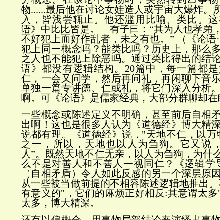
物......最后他在讨论女娃造人或宇宙大爆炸
入，皆浅尝辄止。他还滥用比喻、类比。这
语》中比比皆是。 有子曰：“其为人也孝弟
不好犯上而好作乱者，未之有也。” （《论语
犯上同一概念吗？能类比吗？历史上，那么
之人也不能犯上除恶吗。通过类比得出的结
语》都没有逻辑结构。20篇中，每一篇都
仁，一会又问学，然后再问礼，再闲聊下音
单独一篇专讲德、仁或礼，将它们深入分析
啊。可《论语》是儒家经典，大部分群聊却在
一些概念或陈述定义不明确，甚至前后自相
出啊！这也是很多人认为《道德经》博大精
说都有理。《道德经》说，"天地不仁，以万
之一，所以，天地也以人为刍狗。它又说，
人”。既然天地不仁无亲，以人为刍狗，为什
么不是对善人和不善人一视同仁？《逻辑学
（自相矛盾）令人如此反感的另一个深层原
从一些被当做前提的不相容陈述逻辑地推出。
有意义的"，它们的麻烦正好相反:其意谓太多
太多，博大精深。
还有以偏概全，用事物局部结论来演绎出事