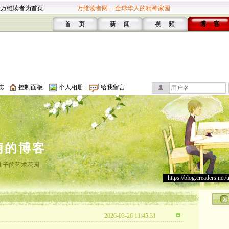
设万维读者为首页
万维读者网 -- 全球华人的精神家园
首 页
新 闻
视 频
博 客
志
控制面板
个人相册
给我留言
萌的博客
仙子的艺术花园
https://blog.creaders.net/
2026-03-26 11:45:31