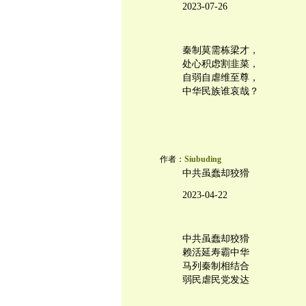
2023-07-26
秦制莫需栋梁才，
处心积虑割韭菜，
自弱自虐维至尊，
中华民族谁哀哉？
作者：
Siubuding
中共虽蠢却狡猾
2023-04-22
中共虽蠢却狡猾
赖活延寿霸中华
马列秦制相结合
弱民虐民党发达