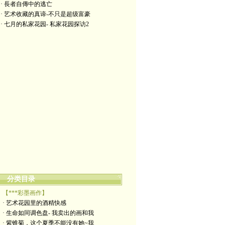
· 長者自傳中的逃亡
· 艺术收藏的真谛-不只是超级富豪
· 七月的私家花园- 私家花园探访2
分类目录
【***彩墨画作】
· 艺术花园里的酒精快感
· 生命如同调色盘- 我卖出的画和我
· 紫锥菊，这个夏季不能没有她~我