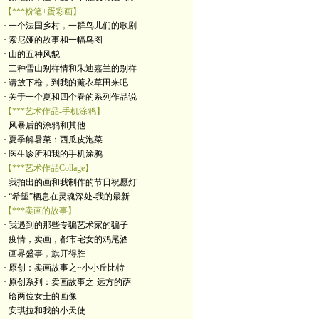
【***粉笔+蛋彩画】
· 一个法国乡村，一群鸟儿们的歌剧
· 索尼娅的故事和一幅鸟图
· 山的五种风貌
· 三种雪山别样情和朱迪嘉兰的别样
· 请放下枪，到我的薰衣草田来吧
· 关于一个夏和四个春的系列作品说
【***艺术作品-手机涂鸦】
· 风暴后的涂鸦和其他
· 夏季解暑菜：西瓜皮泡菜
· 医生诊所和我的手机涂鸦
【***艺术作品Collage】
· 我拍出的画和我制作的节日祝愿灯
· “希望”栖息在灵魂深处-我的最新
【***卖画的故事】
· 我遇到的那些专骗艺术家的骗子
· 疫情，卖画，都市宅女的鸡尾酒
· 画界盛事，旗开得胜
· 原创：卖画故事之~小小丘比特
· 原创系列：卖画故事之-远方的萨
· 给两位女士的画像
· 安琪拉和我的小天使