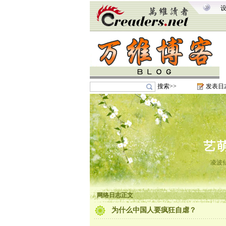
搜索>>
发表日
艺
凌波
网络日志正文
为什么中国人要疯狂自虐？