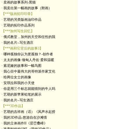
· 卖画的故事系列-黑猫
· 我卖出第一幅画的故事（附画）
【***版画拓印印章】
· 艺萌的另类版画油印作品
· 艺萌的拓印作品系列
【***加州写生回忆】
· 俄式教堂，加州的天空和任性的我
· 我的名片--写生酒庄
【***画和它背后的故事3】
· 哪种孤独你认为更孤独？-创作者
· 太太的画像·缅甸人丹佐·爱和温暖
· 索尼娅的故事和一幅鸟图
· 我心目中最伟大的哥特派作家艾伦
· 给两位女士的画像
· 安琪拉和我的小天使
· 你是用三个标志就能猜到的牛人吗
· 艺萌的新苹果铅笔的展示
· 我的名片--写生酒庄
【***3D作品】
· 艺萌的吉祥画（话）《风声水起捞
· 我的3D作品-悠游自在沙滩情
· 我的立体画作II《层峦叠嶂》