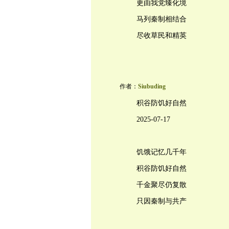
更由我党臻化境
马列秦制相结合
尽收草民和精英
作者：
Siubuding
积谷防饥好自然
2025-07-17
饥饿记忆几千年
积谷防饥好自然
千金聚尽仍复散
只因秦制与共产