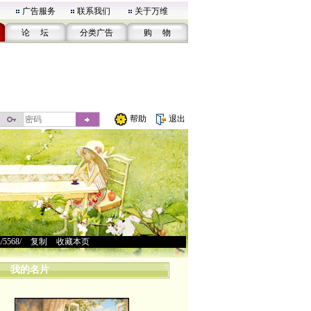
广告服务
联系我们
关于万维
论 坛
分类广告
购 物
帮助
退出
u/5568/
>
复制
>
收藏本页
我的名片