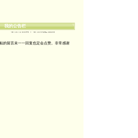
我的公告栏
哪裡有自由，哪裡就是祖國
帖的留言未一一回复也定会点赞。非常感谢
yimengling53@yahoo.com
有意收藏者请私信我，感谢一贯支持
政治转载不一定代表本人意见
艺术博客：https://yimengl.blog
目录中标注星号的为本人艺术原创