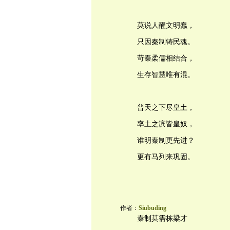
莫说人醒文明蠢，
只因秦制铸民魂。
苛秦柔儒相结合，
生存智慧唯有混。
普天之下尽皇土，
率土之滨皆皇奴，
谁明秦制更先进？
更有马列来巩固。
作者：
Siubuding
秦制莫需栋梁才