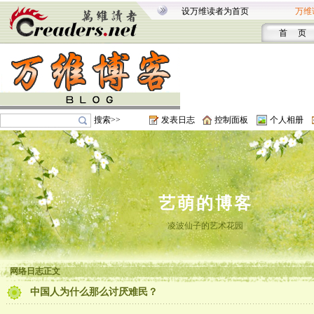
设万维读者为首页
万维
首 页
搜索>>
发表日志
控制面板
个人相册
艺萌的博客
凌波仙子的艺术花园
网络日志正文
中国人为什么那么讨厌难民？