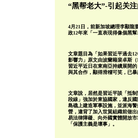
“黑帮老大”-引起关
4月21日，前新加坡總理李顯
政12年來「一直表現得像個黑幫
文章題目為「如果習近平過去1
影響力」原文由波蘭籍裴卓斯（Mich
習近平近日在東南亞持續展開的
與其合作，顯得滑稽可笑，已暴
文章說，居然是習近平談「抵制
段線」強加於東協國家，違反國
島礁上建造軍事設施，並派海警
營，違背了加入世貿組織前做出
易法律障礙、向外國實體開放市
「保護主義是壞事」。