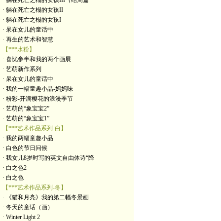
· 躺在死亡之榻的女孩III（结局篇
· 躺在死亡之榻的女孩II
· 躺在死亡之榻的女孩I
· 呆在女儿的童话中
· 再生的艺术和智慧
【***水粉】
· 喜忧参半和我的两个画展
· 艺萌新作系列
· 呆在女儿的童话中
· 我的一幅童趣小品-妈妈味
· 粉彩-开满樱花的浪漫季节
· 艺萌的“象宝宝2”
· 艺萌的“象宝宝1”
【***艺术作品系列-白】
· 我的两幅童趣小品
· 白色的节日问候
· 我女儿8岁时写的英文自由体诗“降
· 白之色2
· 白之色
【***艺术作品系列-冬】
· 《猫和月亮》我的第二幅冬景画
· 冬天的童话（画）
· Winter Light 2