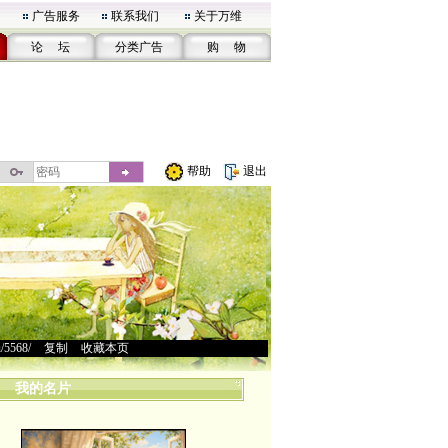
广告服务
联系我们
关于万维
论 坛
分类广告
购 物
帮助
退出
u/5568/
>
复制
>
收藏本页
我的名片