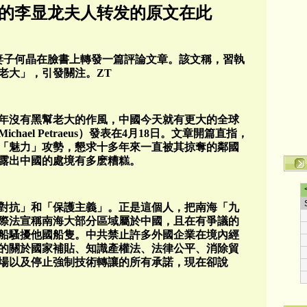
注的李显龙夫人转发的原文在此
龍妻子何晶在臉書上轉發一篇評論文章。該文稱，習執
老大」，引發關注。ZT
2年沒有黑幫老大的作風，中國今天就有更大的全球
ael Petraeus）發表在4月18日。文章開篇直指，
「魅力」攻勢，懇求十多年來一直被其掠奪的鄰國
露出中國的處境有多麽糟糕。
對抗」和「保護主義」。正是這個人，把南海「九
際法宣稱南海大部分區域屬於中國，且在有爭議的
船騷擾他國船隻。中共禁止許多外國企業在境內經
的關於國家補貼、知識產權法、法律公平、消除貿
場以及停止強制技術轉讓的所有承諾，現在卻說