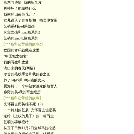
· 画意与诗情- 我的新名片
· 脚摔坏了能做些什么
· 我家的山茱萸花开了
· 女儿进入了青春期和一幅美少女图
· 艺萌系列ipad原创画
· 珠宝女孩和ipad画系列2
· 艺萌的ipad电脑画系列
【***画和它背后的故事2】
· 亡国的密码就藏在这里
· “中国城之橱窗”
· 我的写生和鹭鸶
· 滴出来的春天(两幅）
· 珍贵的毛线手套和我的春之画
· 养了6条狗和18头猫的女人
· 夏洛特，一个年轻女画家的短暂人
· 乡野的美-我的写生经历
【***画和它背后的故事】
· 光环褪去而英雄不死（2）
· 一个特别的艺展~光环褪去但是英
· 送给《上校的儿子》的一幅写生
· 艺萌的碎纸模特
· 从豆子田到11月2日全球马拉松盛