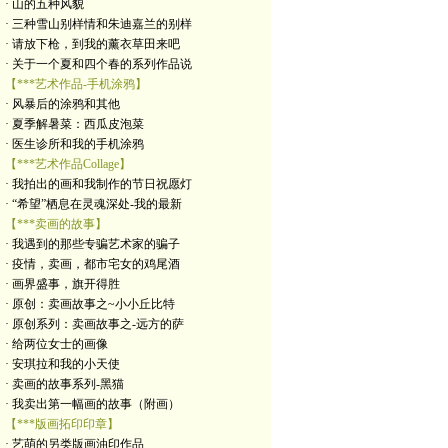
· 山的五种风貌
· 三种雪山别样情和朱迪嘉兰的别样
· 请放下枪，到我的薰衣草田来吧
· 关于一个夏和四个春的系列作品说
【***艺术作品-手机涂鸦】
· 风暴后的涂鸦和其他
· 夏季解暑菜：西瓜皮泡菜
· 医生诊所和我的手机涂鸦
【***艺术作品Collage】
· 我拍出的画和我制作的节日祝愿灯
· “希望”栖息在灵魂深处-我的最新
【***卖画的故事】
· 我遇到的那些专骗艺术家的骗子
· 疫情，卖画，都市宅女的鸡尾酒
· 画界盛事，旗开得胜
· 原创：卖画故事之~小小丘比特
· 原创系列：卖画故事之-远方的萨
· 给两位女士的画像
· 安琪拉和我的小天使
· 卖画的故事系列-黑猫
· 我卖出第一幅画的故事（附画）
【***版画拓印印章】
· 艺萌的另类版画油印作品