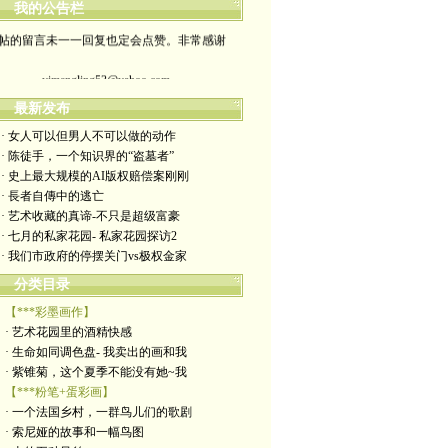
我的公告栏
帖的留言未一一回复也定会点赞。非常感谢
yimengling53@yahoo.com
有意收藏者请私信我，感谢一贯支持
最新发布
· 女人可以但男人不可以做的动作
政治转载不一定代表本人意见
· 陈徒手，一个知识界的“盗墓者”
· 史上最大规模的AI版权赔偿案刚刚
艺术博客：https://yimengl.blog
· 長者自傳中的逃亡
· 艺术收藏的真谛-不只是超级富豪
目录中标注星号的为本人艺术原创
· 七月的私家花园- 私家花园探访2
· 我们市政府的停摆关门vs极权金家
分类目录
【***彩墨画作】
· 艺术花园里的酒精快感
· 生命如同调色盘- 我卖出的画和我
· 紫锥菊，这个夏季不能没有她~我
【***粉笔+蛋彩画】
· 一个法国乡村，一群鸟儿们的歌剧
· 索尼娅的故事和一幅鸟图