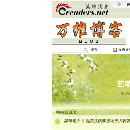
搜索>>
发表日
艺
凌波
网络日志正文
黑帮老大-引起关注的李显龙夫人转