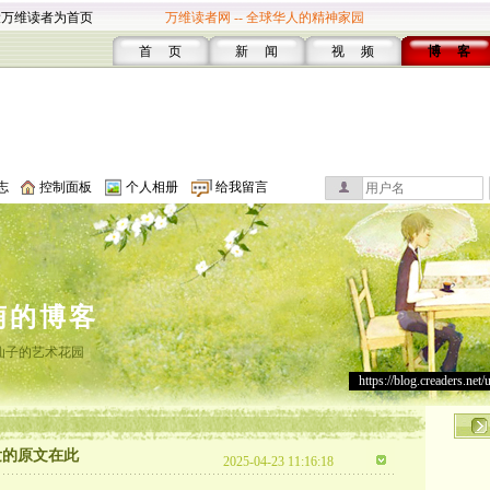
设万维读者为首页
万维读者网 -- 全球华人的精神家园
首 页
新 闻
视 频
博 客
志
控制面板
个人相册
给我留言
萌的博客
仙子的艺术花园
https://blog.creaders.net/
发的原文在此
2025-04-23 11:16:18