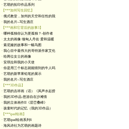
· 艺萌的拓印作品系列
【***加州写生回忆】
· 俄式教堂，加州的天空和任性的我
· 我的名片--写生酒庄
【***画和它背后的故事3】
· 哪种孤独你认为更孤独？-创作者
· 太太的画像·缅甸人丹佐·爱和温暖
· 索尼娅的故事和一幅鸟图
· 我心目中最伟大的哥特派作家艾伦
· 给两位女士的画像
· 安琪拉和我的小天使
· 你是用三个标志就能猜到的牛人吗
· 艺萌的新苹果铅笔的展示
· 我的名片--写生酒庄
【***3D作品】
· 艺萌的吉祥画（话）《风声水起捞
· 我的3D作品-悠游自在沙滩情
· 我的立体画作II《层峦叠嶂》
· 孩童时代的记忆（我的3D作品）
【***ipad绘画】
· 艺萌ipad绘画系列6
· 海风诗社为艺萌的画题诗