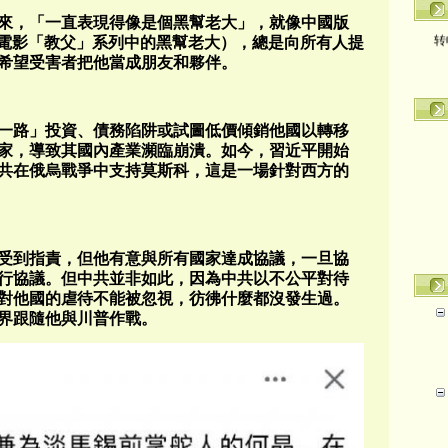
年來，「一直表現得像是個黑幫老大」，就像中國版
转
one，電影「教父」系列中的黑幫老大），總是向所有人提
希望受害者把他當成朋友和夥伴。
一路」投資、債務陷阱或試圖低價傾銷他國以轉移
家，導致其國內產業瀕臨崩潰。如今，習近平開始
共在俄烏戰爭中支持莫斯科，這是一場針對西方的
受到指責，但他有意與所有國家達成協議，一旦協
行協議。但中共並非如此，因為中共以不公平對待
對他國的虐待不能被忽視，彷彿什麼都沒發生過。
界跟隨他與川普作戰。