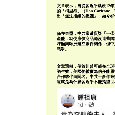
文章表示，自從習近平執政12
的「柯里昂」（Don Corle
出「無法拒絕的提議」，如今卻
僅在東盟，中共常遭質疑「一帶
產能，就使廉價商品淹沒這些國
呼籲與歐洲建立夥伴關係，但中
戰爭。
文章還稱，儘管川普可能在全球
議生效，美國仍被廣為信任能履
合作夥伴而聞名。中共十多年來
這就是為什麼習近平不能指望世