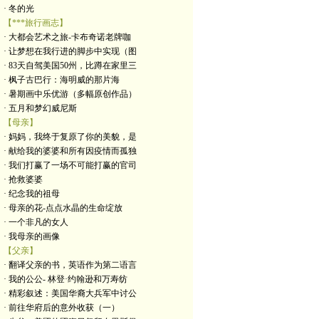
· 冬的光
【***旅行画志】
· 大都会艺术之旅-卡布奇诺老牌咖
· 让梦想在我行进的脚步中实现（图
· 83天自驾美国50州，比蹲在家里三
· 枫子古巴行：海明威的那片海
· 暑期画中乐优游（多幅原创作品）
· 五月和梦幻威尼斯
【母亲】
· 妈妈，我终于复原了你的美貌，是
· 献给我的婆婆和所有因疫情而孤独
· 我们打赢了一场不可能打赢的官司
· 抢救婆婆
· 纪念我的祖母
· 母亲的花-点点水晶的生命绽放
· 一个非凡的女人
· 我母亲的画像
【父亲】
· 翻译父亲的书，英语作为第二语言
· 我的公公- 林登·约翰逊和万寿纺
· 精彩叙述：美国华裔大兵军中讨公
· 前往华府后的意外收获（一）