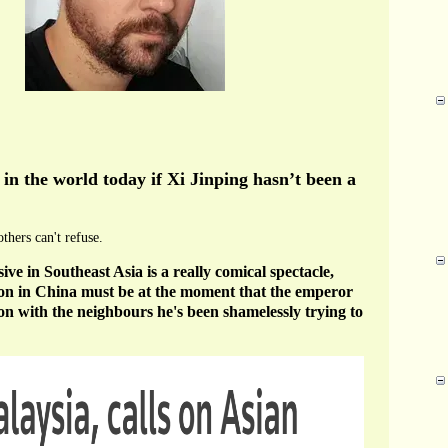
n the world today if Xi Jinping hasn’t been a
thers can't refuse.
ve in Southeast Asia is a really comical spectacle,
tion in China must be at the moment that the emperor
ion with the neighbours he's been shamelessly trying to