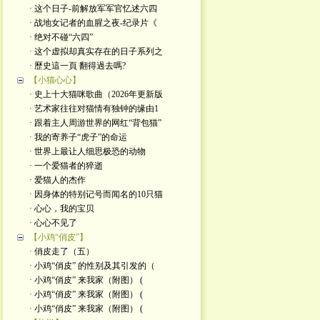
· 这个日子-前解放军军官忆述六四
· 战地女记者的血腥之夜-纪录片《
· 绝对不碰“六四”
· 这个虚拟却真实存在的日子系列之
· 歷史這一頁 翻得過去嗎?
【小猫心心】
· 史上十大猫咪歌曲（2026年更新版
· 艺术家往往对猫情有独钟的缘由1
· 跟着主人周游世界的网红“背包猫”
· 我的寄养子“虎子”的命运
· 世界上最让人细思极恐的动物
· 一个爱猫者的猝逝
· 爱猫人的杰作
· 因身体的特别记号而闻名的10只猫
· 心心，我的宝贝
· 心心不见了
【小鸡“俏皮”】
· 俏皮走了（五）
· 小鸡“俏皮” 的性别及其引发的（
· 小鸡“俏皮” 来我家（附图） (
· 小鸡“俏皮” 来我家（附图） (
· 小鸡“俏皮” 来我家（附图） (