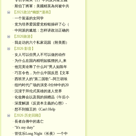
· 专访李南央（2）中共及共產主義
· 斯伯丁將軍：美國精英為何被中共
【2021政治*幽默*漫画】
· 一个装逼的女同学
· 党为培养爱国爱党粉蛆操碎了心（
· 中间派的尴尬：怎样讲政治正确的
【2026旅游】
· 我走访的六个私家花园（附美图）
【2026 影音】
· 女人可以但男人不可以做的动作
· 为什么在国内精明如狐狸的人,来
· 他完美诠释了什么叫“男人如陈年
· 巧言令色，为什么中国反思【文革
· 西班牙人的“第二国歌”--阿兰胡埃
· 纽约时代广场的演变-9分钟中的20
· 沉浸于拜伦式英雄的迷人世界
· 化妆舞会以及我的捐赠品《午后小
· 深度解讀《反資本主義的心態》-
· 想不到猫王的《Can't Help
【2026 历史回顾】
· 長者自傳中的逃亡
· "It's my duty"
· 管弦乐Long Night《长夜》一个中