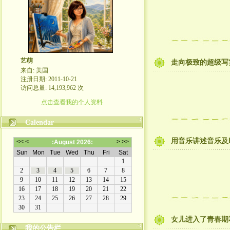
艺萌
走向极致的超级写
来自: 美国
注册日期: 2011-10-21
访问总量: 14,193,962 次
点击查看我的个人资料
Calendar
用音乐讲述音乐及
女儿进入了青春期
哪裡有自由，哪裡就是祖國
我的公告栏