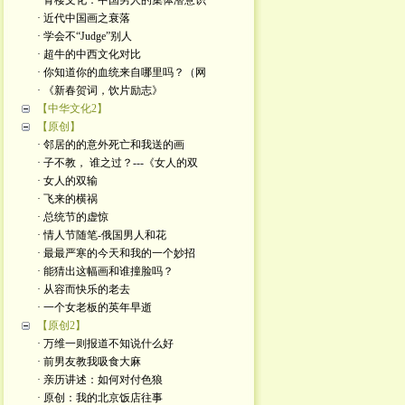
· 青楼文化：中国男人的集体潜意识
· 近代中国画之衰落
· 学会不“Judge”别人
· 超牛的中西文化对比
· 你知道你的血统来自哪里吗？（网
· 《新春贺词，饮片励志》
【中华文化2】
【原创】
· 邻居的的意外死亡和我送的画
· 子不教， 谁之过？---《女人的双
· 女人的双输
· 飞来的横祸
· 总统节的虚惊
· 情人节随笔-俄国男人和花
· 最最严寒的今天和我的一个妙招
· 能猜出这幅画和谁撞脸吗？
· 从容而快乐的老去
· 一个女老板的英年早逝
【原创2】
· 万维一则报道不知说什么好
· 前男友教我吸食大麻
· 亲历讲述：如何对付色狼
· 原创：我的北京饭店往事