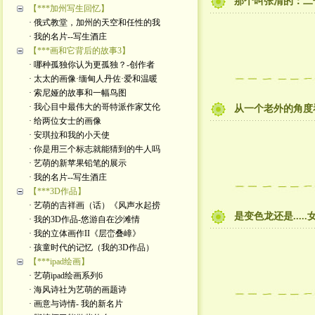
那个叫张清的：二
【***加州写生回忆】
· 俄式教堂，加州的天空和任性的我
· 我的名片--写生酒庄
【***画和它背后的故事3】
· 哪种孤独你认为更孤独？-创作者
· 太太的画像·缅甸人丹佐·爱和温暖
· 索尼娅的故事和一幅鸟图
· 我心目中最伟大的哥特派作家艾伦
从一个老外的角度
· 给两位女士的画像
· 安琪拉和我的小天使
· 你是用三个标志就能猜到的牛人吗
· 艺萌的新苹果铅笔的展示
· 我的名片--写生酒庄
【***3D作品】
· 艺萌的吉祥画（话）《风声水起捞
是变色龙还是.....
· 我的3D作品-悠游自在沙滩情
· 我的立体画作II《层峦叠嶂》
· 孩童时代的记忆（我的3D作品）
【***ipad绘画】
· 艺萌ipad绘画系列6
· 海风诗社为艺萌的画题诗
· 画意与诗情- 我的新名片