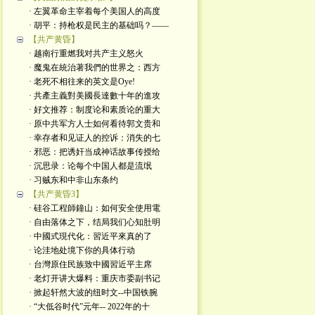
· 左翼革命主宰着每个美国人的高度
· 胡平：持枪权是民主的基础吗？——
【共产黄昏】
· 越南行重燃我对共产主义怒火
· 魔鬼在統治著我們的世界之：西方
· 老死不相往来的英文是Oye!
· 共產主義對美國長達數十年的進攻
· 好文推荐：制度论和素质论的重大
· 原中共军方人士如何看待郭文贵和
· 幸存者和见证人的控诉：消失的七
· 邪恶：把诱奸当成神话故事传授给
· 沉思录：论每个中国人都是流氓
· 习贼东和中非山东条约
【共产黄昏3】
· 硅谷工程師鐘山：如何安全使用電
· 自由落体之下，结局我们心知肚明
· 中國式現代化：習近平來真的了
· 论洼地处境下你的具体行动
· 台灣原住民族致中國習近平主席
· 老灯开讲大爆料：重庆市委副书记
· 掀起轩然大波的纽时文--中国铁腕
· “大低谷时代”元年-- 2022年的十