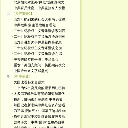
· 北京如何对国外“网红”施加影响力
· 中共官员泄密！中共监控令人发指
【共产黄昏2】
· 面对可能到来的社会大变局，你将
· 中共危機感 讓習攬權合理化
· 二十世纪极权主义音乐漫谈系列四
· 二十世纪极权主义音乐漫谈系列三
· 老灯开讲彭帅事件最新内幕消息
· 二十世纪极权主义音乐漫谈之 为
· 二十世纪极权主义音乐漫谈之 极
· 中共跨國監控手段，步步驚心
· 重发：美国安顾问：美国期待改变
· 中国近年来文字狱盘点
【中美博弈】
· 美国比看起来更强大
· 一个为钱出卖灵魂的歪果网红巴特
· 太多CCP解放军背景的研究员潜伏
· 最新：懼病毒起源調查 中共再發
· 加国记者新书揭中共红色资产渗透
· CCP 教授陈平：中国赢了这场生物
· 原中共海军中校参谋姚诚在波多马
· 曾峥译文：中共“國師”金燦榮自曝