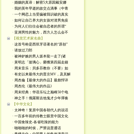
· 婚姻的真谛：解密5大原因戴安娜
· 我的英年早逝的故交点滴事（中青
· 一个网恋上当受骗被我识破的真实
· 如何让自己养大的女孩对渣男免疫
· 为何人们往往会被自恋者的所谓“
· 亚洲男性的魅力，西方人怎么会不
【视觉艺术家名曲】
· 这首号称是西班牙语著名的“原创”
· 请放过刀郎
· 被神妒嫉的男人坂本龍一走了(诸
· 黃明志「玻璃心」榮獲第四屆走鐘
· 周末音乐：貝多芬教你（不要）如
· 有史以来最伟大的普京MV，及其解
· 周杰倫【最偉大的作品】最彪悍详
· 周杰伦《最伟大的作品》
· 周末经典：华语乐坛之巅峰50个电
· 神之手！俄羅斯吉他鬼才少年彈奏
【中华文化】
· 太神奇！复原中国各朝代人的说话
· 一百多年前的传教士眼里中国文化
· 中国食辣史-各省吃辣的能力
· 啪啪啪的时侯，严禁说普通话