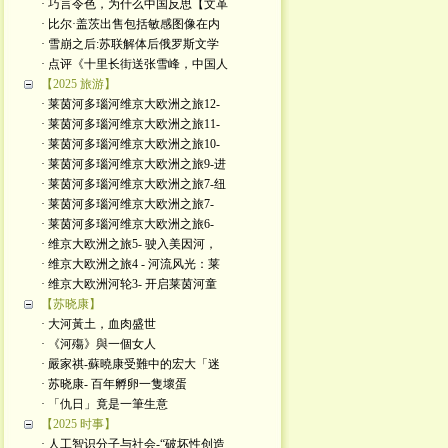
· 巧言令色，为什么中国反思【文革
· 比尔·盖茨出售包括敏感图像在内
· 雪崩之后:苏联解体后俄罗斯文学
· 点评《十里长街送张雪峰，中国人
【2025 旅游】
· 莱茵河多瑙河维京大欧洲之旅12-
· 莱茵河多瑙河维京大欧洲之旅11-
· 莱茵河多瑙河维京大欧洲之旅10-
· 莱茵河多瑙河维京大欧洲之旅9-进
· 莱茵河多瑙河维京大欧洲之旅7-纽
· 莱茵河多瑙河维京大欧洲之旅7-
· 莱茵河多瑙河维京大欧洲之旅6-
· 维京大欧洲之旅5- 驶入美因河，
· 维京大欧洲之旅4 - 河流风光：莱
· 维京大欧洲河轮3- 开启莱茵河童
【苏晓康】
· 大河黃土，血肉盛世
· 《河殤》與一個女人
· 嚴家祺-蘇曉康受難中的宏大「迷
· 苏晓康- 百年孵卵一隻壞蛋
· 「仇日」竟是一筆生意
【2025 时事】
· 人工智识分子与社会-“破坏性创造