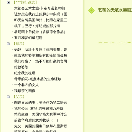
【***旅行画志】
· 大都会艺术之旅-卡布奇诺老牌咖
艺萌的无笔水墨画
· 让梦想在我行进的脚步中实现（图
· 83天自驾美国50州，比蹲在家里三
· 枫子古巴行：海明威的那片海
· 暑期画中乐优游（多幅原创作品）
· 五月和梦幻威尼斯
【母亲】
· 妈妈，我终于复原了你的美貌，是
· 献给我的婆婆和所有因疫情而孤独
· 我们打赢了一场不可能打赢的官司
· 抢救婆婆
· 纪念我的祖母
· 母亲的花-点点水晶的生命绽放
· 一个非凡的女人
· 我母亲的画像
【父亲】
· 翻译父亲的书，英语作为第二语言
· 我的公公- 林登·约翰逊和万寿纺
· 精彩叙述：美国华裔大兵军中讨公
· 前往华府后的意外收获（一）
· 先父，美國的國殤日祭拜布里斯堡