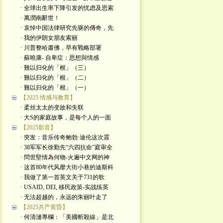
· 全球出生率下降引发的忧虑及思索
· 萬潤南辭世！
· 哀悼中国法律研究先驱的傳奇，先
· 我的伊朗女朋友索丽
· 川普整哈肅佛，早有戰略部署
· 蘇曉康- 自卑症：思想與情感
· 難以归化的「根」（三）
· 難以归化的「根」（二）
· 難以归化的「根」（一）
【2025 情感与教育】
· 柔丝太太的变故和失联
· 大S的家庭故事，是每个人的一面
【2025影音】
· 突发：音乐传奇鲍勃·迪伦这次震
· 38军军长徐勤先“六四抗命”庭审全
· 問世堅情為何物-火遍中文网的神
· 这首80年代风靡大街小巷的迪斯科
· 我做了第一首英文关于731的歌
· USAID, DEI, 移民政策-实战练英
· 无法超越的，永远的朱丽叶走了
【2025共产黄昏】
· 何清漣專欄：「美國斬殺線」是北