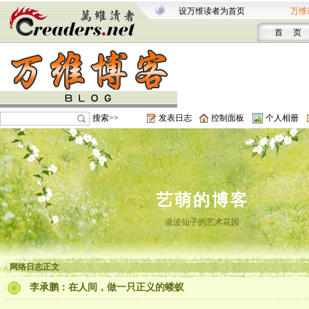
设万维读者为首页
万维
首 页
搜索>>
发表日志
控制面板
个人相册
艺萌的博客
凌波仙子的艺术花园
网络日志正文
李承鹏：在人间，做一只正义的蝼蚁