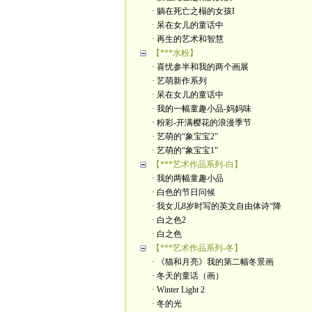
· 躺在死亡之榻的女孩I
· 呆在女儿的童话中
· 再生的艺术和智慧
【***水粉】
· 喜忧参半和我的两个画展
· 艺萌新作系列
· 呆在女儿的童话中
· 我的一幅童趣小品-妈妈味
· 粉彩-开满樱花的浪漫季节
· 艺萌的“象宝宝2”
· 艺萌的“象宝宝1”
【***艺术作品系列-白】
· 我的两幅童趣小品
· 白色的节日问候
· 我女儿8岁时写的英文自由体诗“降
· 白之色2
· 白之色
【***艺术作品系列-冬】
· 《猫和月亮》我的第二幅冬景画
· 冬天的童话（画）
· Winter Light 2
· 冬的光