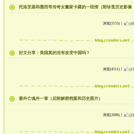
托洛茨基和墨西哥传奇女畫家卡羅的一段情（附珍贵历史影像
浏览(5153)
(16
好文分享：美国真的没有改变中国吗？
浏览(4511)
(17
塞外亡魂外一章（后附解密档案和历史图片）
浏览(2606)
(21