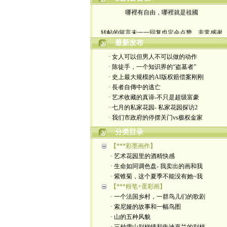
哪裡有自由，哪裡就是祖國
转帖的留言未一一回复也定会点赞。非常感谢
最新发布
yimengling53@yahoo.com
· 女人可以但男人不可以做的动作
有意收藏者请私信我，感谢一贯支持
· 陈徒手，一个知识界的“盗墓者”
· 史上最大规模的AI版权赔偿案刚刚
政治转载不一定代表本人意见
· 長者自傳中的逃亡
· 艺术收藏的真谛-不只是超级富豪
艺术博客：https://yimengl.blog
· 七月的私家花园- 私家花园探访2
· 我们市政府的停摆关门vs极权金家
目录中标注星号的为本人艺术原创
分类目录
【***彩墨画作】
· 艺术花园里的酒精快感
· 生命如同调色盘- 我卖出的画和我
· 紫锥菊，这个夏季不能没有她~我
【***粉笔+蛋彩画】
· 一个法国乡村，一群鸟儿们的歌剧
· 索尼娅的故事和一幅鸟图
· 山的五种风貌