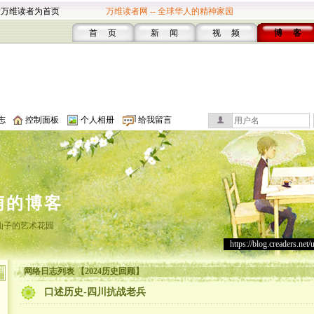
设万维读者为首页
万维读者网 -- 全球华人的精神家园
首 页
新 闻
视 频
博 客
志
控制面板
个人相册
给我留言
萌的博客
仙子的艺术花园
https://blog.creaders.net/
网络日志列表 【2024历史回顾】
口述历史-四川抗战老兵