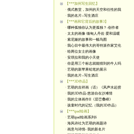
【***加州写生回忆】
· 俄式教堂，加州的天空和任性的我
· 我的名片--写生酒庄
【***画和它背后的故事3】
· 哪种孤独你认为更孤独？-创作者
· 太太的画像·缅甸人丹佐·爱和温暖
· 索尼娅的故事和一幅鸟图
· 我心目中最伟大的哥特派作家艾伦
· 给两位女士的画像
· 安琪拉和我的小天使
· 你是用三个标志就能猜到的牛人吗
· 艺萌的新苹果铅笔的展示
· 我的名片--写生酒庄
【***3D作品】
· 艺萌的吉祥画（话）《风声水起捞
· 我的3D作品-悠游自在沙滩情
· 我的立体画作II《层峦叠嶂》
· 孩童时代的记忆（我的3D作品）
【***ipad绘画】
· 艺萌ipad绘画系列6
· 海风诗社为艺萌的画题诗
· 画意与诗情- 我的新名片