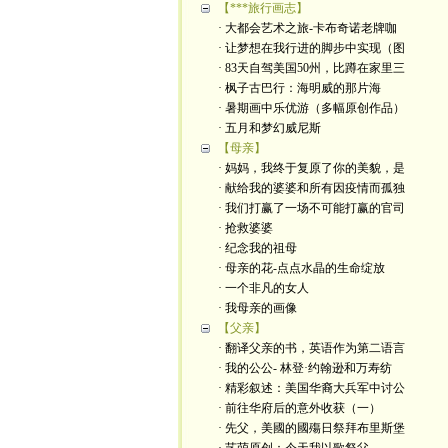
【***旅行画志】
· 大都会艺术之旅-卡布奇诺老牌咖
· 让梦想在我行进的脚步中实现（图
· 83天自驾美国50州，比蹲在家里三
· 枫子古巴行：海明威的那片海
· 暑期画中乐优游（多幅原创作品）
· 五月和梦幻威尼斯
【母亲】
· 妈妈，我终于复原了你的美貌，是
· 献给我的婆婆和所有因疫情而孤独
· 我们打赢了一场不可能打赢的官司
· 抢救婆婆
· 纪念我的祖母
· 母亲的花-点点水晶的生命绽放
· 一个非凡的女人
· 我母亲的画像
【父亲】
· 翻译父亲的书，英语作为第二语言
· 我的公公- 林登·约翰逊和万寿纺
· 精彩叙述：美国华裔大兵军中讨公
· 前往华府后的意外收获（一）
· 先父，美國的國殤日祭拜布里斯堡