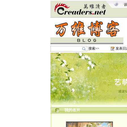
搜索>>
发表日
艺
凌波
我的名片