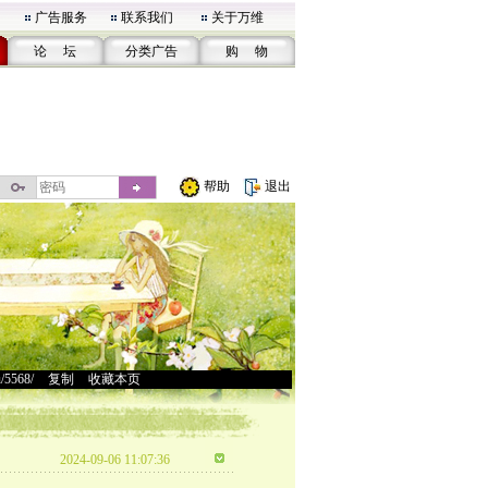
广告服务
联系我们
关于万维
论 坛
分类广告
购 物
帮助
退出
u/5568/
>
复制
>
收藏本页
2024-09-06 11:07:36