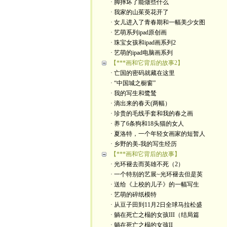
· 脚摔坏了能做些什么
· 我家的山茱萸花开了
· 女儿进入了青春期和一幅美少女图
· 艺萌系列ipad原创画
· 珠宝女孩和ipad画系列2
· 艺萌的ipad电脑画系列
【***画和它背后的故事2】
· 亡国的密码就藏在这里
· “中国城之橱窗”
· 我的写生和鹭鸶
· 滴出来的春天(两幅）
· 珍贵的毛线手套和我的春之画
· 养了6条狗和18头猫的女人
· 夏洛特，一个年轻女画家的短暂人
· 乡野的美-我的写生经历
【***画和它背后的故事】
· 光环褪去而英雄不死（2）
· 一个特别的艺展~光环褪去但是英
· 送给《上校的儿子》的一幅写生
· 艺萌的碎纸模特
· 从豆子田到11月2日全球马拉松盛
· 躺在死亡之榻的女孩III（结局篇
· 躺在死亡之榻的女孩II