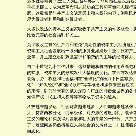
多少社会精英/志士仁人为之奋斗终身，只可惜在建政后被
手捏来挪去，成为废革命同志武功的工具和革命同志履行
腾。这显然是与共产主义缺乏民主和人权的内容，侧重民
易为暴政者利用和制造暴政者。
大多数发达的资本主义国家吸收了共产主义的许多概念，
比较完善的社会福利和民主。
为了吸收过剩的生产力和避免“周期性的资本主义经济危机”
资本主义社会发展出一系列的服务业如娱乐工业，旅游产
业等，并且建立起以刺激需求和消费的为主导的经济体系
自二十世纪九十年代以来，这些措施和机制的作用逐渐饱
的式微，资本主义的形式发生大幅度的变化。在西方发达
衰落，劳工权益和社会福利在“全球化”的压力下日益减少。
化”、“知识经济”和“全民股市”等等概念和操作来重新包
的束缚，以前所未有的威力深刻而广泛的冲击全世界的各
知识产权、民主和人权等等事物成了资本的道具。
科技越来越发达，社会财富越来越多，人们却越来越紧张
大。贫富两极分化、穷车极侈、对资源的过度消耗、战争
主义的理论和实践得到发展和壮大的背景的一部分。共产
了，这些问题仍然横桓在人类社会的发展路上，并且随着资
而恶化。