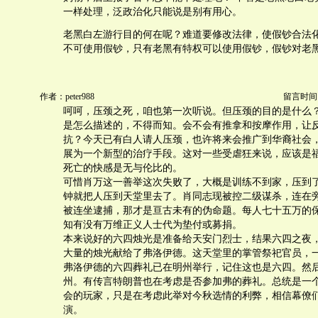
一样处理，泛政治化只能说是别有用心。
老黑白左游行目的何在呢？难道要修改法律，使假钞合法化
不可使用假钞，只有老黑有特权可以使用假钞，假钞对老
作者：peter988
留言时间：20
呵呵，压颈之死，咱也第一次听说。但压颈的目的是什么
是怎么描述的，不得而知。会不会有推拿和按摩作用，让
抗？今天已有白人请人压颈，也许将来会推广到华裔社会
展为一个新型的治疗手段。这对一些受虐狂来说，应该是
死亡的快感是无与伦比的。
可惜肖万这一善举这次失败了，大概是训练不到家，压到
钟就把人压到天堂里去了。肖同志现被控二级谋杀，连在
被连坐逮捕，那才是亘古未有的伪命题。每人七十五万的
知有没有万维正义人士代为垫付或募捐。
本来说好的六四烛光是准备给天安门烈士，结果六四之夜
大量的烛光献给了弗洛伊德。这天堂里的掌管祭祀官员，
弗洛伊德的六四葬礼已在明州举行，记住这也是六四。然
州。有传言特朗普也在考虑是否参加弗的葬礼。总统是一
会的玩家，只是在考虑此举对今秋选情的利弊，相信幕僚
演。