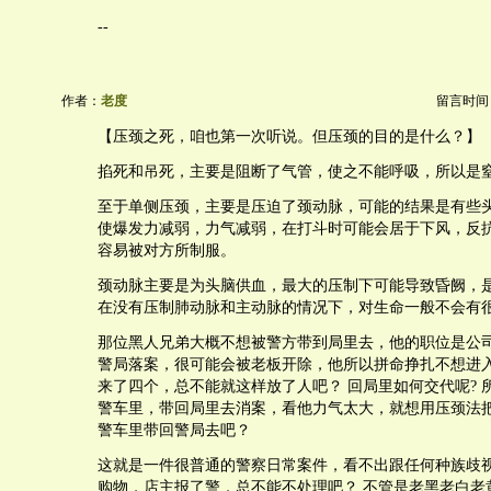
--
作者：
老度
留言时间：20
【压颈之死，咱也第一次听说。但压颈的目的是什么？】
掐死和吊死，主要是阻断了气管，使之不能呼吸，所以是
至于单侧压颈，主要是压迫了颈动脉，可能的结果是有些
使爆发力减弱，力气减弱，在打斗时可能会居于下风，反
容易被对方所制服。
颈动脉主要是为头脑供血，最大的压制下可能导致昏阙，
在没有压制肺动脉和主动脉的情况下，对生命一般不会有
那位黑人兄弟大概不想被警方带到局里去，他的职位是公
警局落案，很可能会被老板开除，他所以拼命挣扎不想进入
来了四个，总不能就这样放了人吧？ 回局里如何交代呢? 
警车里，带回局里去消案，看他力气太大，就想用压颈法
警车里带回警局去吧？
这就是一件很普通的警察日常案件，看不出跟任何种族歧
购物，店主报了警，总不能不处理吧？ 不管是老黑老白老