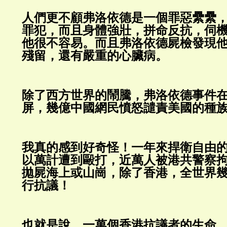
人們更不顧弗洛依德是一個罪惡纍纍
罪犯，而且身體強壯，拼命反抗，伺
他很不容易。而且弗洛依德屍檢發現
殘留，還有嚴重的心臟病。
除了西方世界的鬧騰，弗洛依德事件
屏，幾億中國網民憤怒譴責美國的種
我真的感到好奇怪！一年來捍衛自由
以萬計遭到毆打，近萬人被港共警察
拋屍海上或山崗，除了香港，全世界
行抗議！
也就是說，一萬個香港抗議者的生命