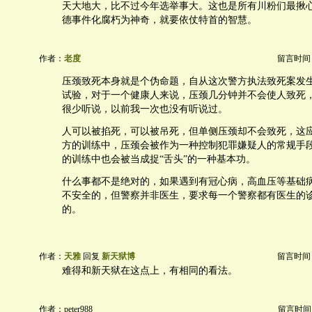
天大地大，比不过今年选举事大。这也是所有川粉们最揪
德事件化腐朽为神奇，就要依仗特首的智慧。
作者：
老度
留言时间：20
压颈致死本身就是个伪命题，自从这次警方执法致死案发
试验，对于一个健康人来说，压颈几分钟并不会使人致死
很少听说，以前我一次也没有听说过。
人可以被掐死，可以被吊死，但单侧压颈却不会致死，这
方的训练中，压颈会被作为一种控制犯罪嫌疑人的常规手
的训练中也会被当成捉“舌头”的一种基本功。
什么事都不是绝对的，如果遇到有冠心病，高血压等基础
不安全的，但警察并非医生，要求每一个警察都有医生的
的。
作者：
天雅
回复
新天狱博
留言时间：20
难得和新天狱在这点上，有相同的看法。
作者：peter988
留言时间：20