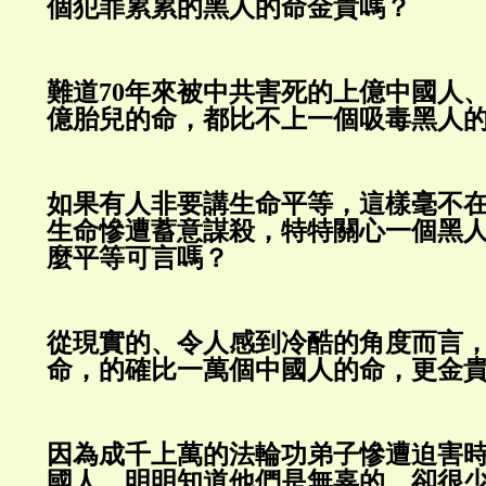
個犯罪累累的黑人的命金貴嗎？
難道70年來被中共害死的上億中國人
億胎兒的命，都比不上一個吸毒黑人
如果有人非要講生命平等，這樣毫不
生命慘遭蓄意謀殺，特特關心一個黑
麼平等可言嗎？
從現實的、令人感到冷酷的角度而言
命，的確比一萬個中國人的命，更金
因為成千上萬的法輪功弟子慘遭迫害
國人，明明知道他們是無辜的，卻很