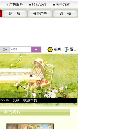
广告服务
联系我们
关于万维
论 坛
分类广告
购 物
帮助
退出
u/5568/
>
复制
>
收藏本页
我的名片