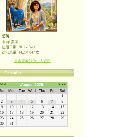
艺萌
来自: 美国
注册日期: 2011-10-21
访问总量: 14,204,847 次
点击查看我的个人资料
Calendar
哪裡有自由，哪裡就是祖國