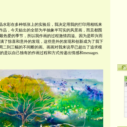
晶水彩在多种纸张上的实验后，我决定用我的打印用相纸来
作品，今天贴出的全部为半抽象半写实的风景画，而且都围
我最热爱的季节，所以我作画的过程激情四溢。因为是即兴而
充满了惊喜和意外的发现，这些意外的发现和创新成为了我下
周二到三幅的不间断的画。画画对我来说早已超出了追求模
是以自己独有的作画过程和方式传递出情感和messages.