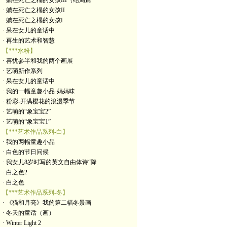
· 躺在死亡之榻的女孩III（结局篇
· 躺在死亡之榻的女孩II
· 躺在死亡之榻的女孩I
· 呆在女儿的童话中
· 再生的艺术和智慧
【***水粉】
· 喜忧参半和我的两个画展
· 艺萌新作系列
· 呆在女儿的童话中
· 我的一幅童趣小品-妈妈味
· 粉彩-开满樱花的浪漫季节
· 艺萌的“象宝宝2”
· 艺萌的“象宝宝1”
【***艺术作品系列-白】
· 我的两幅童趣小品
· 白色的节日问候
· 我女儿8岁时写的英文自由体诗“降
· 白之色2
· 白之色
【***艺术作品系列-冬】
· 《猫和月亮》我的第二幅冬景画
· 冬天的童话（画）
· Winter Light 2