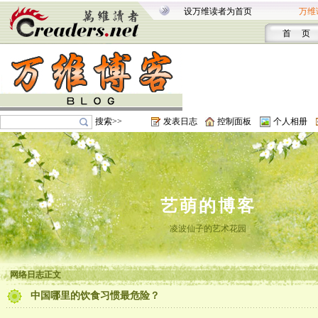
设万维读者为首页
万维
首 页
搜索>>
发表日志
控制面板
个人相册
艺萌的博客
凌波仙子的艺术花园
网络日志正文
中国哪里的饮食习惯最危险？