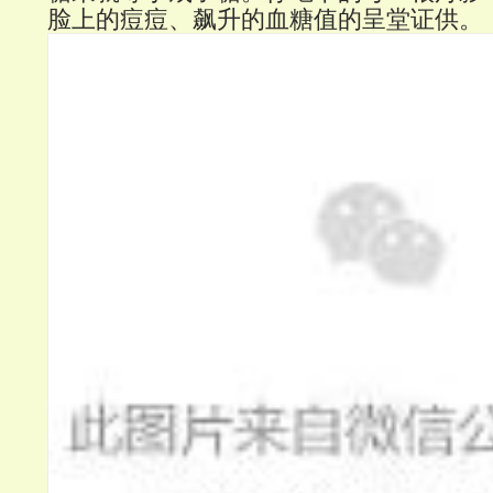
脸上的痘痘、飙升的血糖值的呈堂证供。