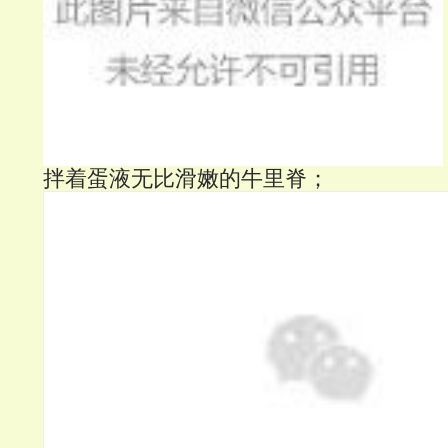
拌着蛋液无比滑嫩的牛里脊；