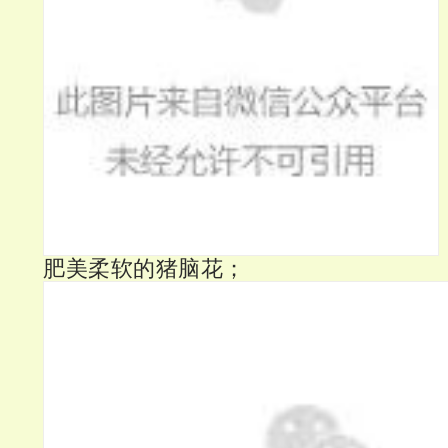
肥美柔软的猪脑花；