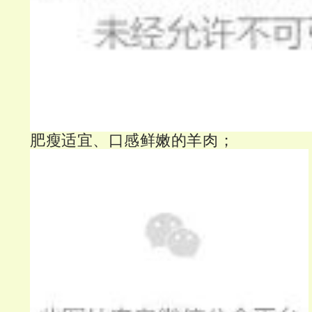
肥瘦适宜、口感鲜嫩的羊肉；