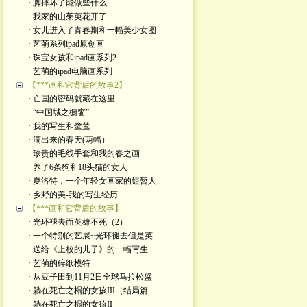
· 脚摔坏了能做些什么
· 我家的山茱萸花开了
· 女儿进入了青春期和一幅美少女图
· 艺萌系列ipad原创画
· 珠宝女孩和ipad画系列2
· 艺萌的ipad电脑画系列
【***画和它背后的故事2】
· 亡国的密码就藏在这里
· “中国城之橱窗”
· 我的写生和鹭鸶
· 滴出来的春天(两幅）
· 珍贵的毛线手套和我的春之画
· 养了6条狗和18头猫的女人
· 夏洛特，一个年轻女画家的短暂人
· 乡野的美-我的写生经历
【***画和它背后的故事】
· 光环褪去而英雄不死（2）
· 一个特别的艺展~光环褪去但是英
· 送给《上校的儿子》的一幅写生
· 艺萌的碎纸模特
· 从豆子田到11月2日全球马拉松盛
· 躺在死亡之榻的女孩III（结局篇
· 躺在死亡之榻的女孩II