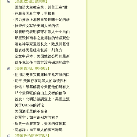
【美国政治历史宗教】
· 维加诺大主教亲笔：川普正在“做
· 苏联帝国衰亡史：里根卷
· 强力推荐正邪较量警世味十足的获
· 拉登侄女写给美国人民的信
· 最新研究表明保守右派人士比自由
· 那些毁掉南非之曼德拉的错误观念
· 著名神学家重磅长文：致反川基督
· 投资移民是经济复苏一剂良方
· 全文中译本：美国兰德公司的最新
· 默多克卸任与西方没有硝烟的战争
【美国政治历史宗教2】
· 他用历史事实揭露民主党左派的口
· 胡平-美国存在对黑人的系统性种
· 快讯！维基解密今天把他们所有文
· 15个最疯狂的自由主义者的信仰
· 首发！北明訪談調查上：美國主流
· 关于QAnon的讨论
· 美国酒吧里的革命者
· 刘军宁：如何识别左与右？
· 历史一直在重复，美国的媒体其
· 沈思錄：民主黨人的謊言籌碼
【美国政治历史宗教3】