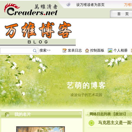
设万维读者为首页
万维
首 页
搜索>>
发表日志
控制面板
个人相册
艺萌的博客
凌波仙子的艺术花园
网络日志列表 【政治5】
我的名片
马克思主义是一面