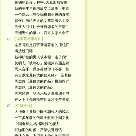
· 婚姻的真谛：解密5大原因戴安娜
· 我的英年早逝的故交点滴事（中青
· 一个网恋上当受骗被我识破的真实
· 如何让自己养大的女孩对渣男免疫
· 为何人们往往会被自恋者的所谓“
· 亚洲男性的魅力，西方人怎么会不
【视觉艺术家名曲】
· 这首号称是西班牙语著名的“原创”
· 请放过刀郎
· 被神妒嫉的男人坂本龍一走了(诸
· 黃明志「玻璃心」榮獲第四屆走鐘
· 周末音乐：貝多芬教你（不要）如
· 有史以来最伟大的普京MV，及其解
· 周杰倫【最偉大的作品】最彪悍详
· 周杰伦《最伟大的作品》
· 周末经典：华语乐坛之巅峰50个电
· 神之手！俄羅斯吉他鬼才少年彈奏
【中华文化】
· 太神奇！复原中国各朝代人的说话
· 一百多年前的传教士眼里中国文化
· 中国食辣史-各省吃辣的能力
· 啪啪啪的时侯，严禁说普通话