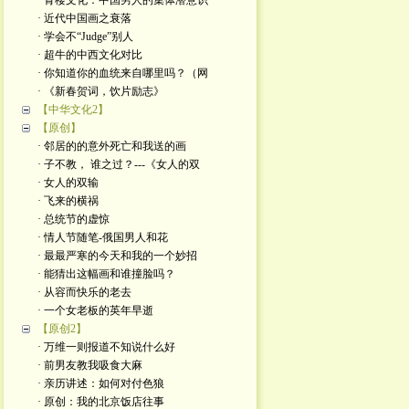
· 青楼文化：中国男人的集体潜意识
· 近代中国画之衰落
· 学会不“Judge”别人
· 超牛的中西文化对比
· 你知道你的血统来自哪里吗？（网
· 《新春贺词，饮片励志》
【中华文化2】
【原创】
· 邻居的的意外死亡和我送的画
· 子不教， 谁之过？---《女人的双
· 女人的双输
· 飞来的横祸
· 总统节的虚惊
· 情人节随笔-俄国男人和花
· 最最严寒的今天和我的一个妙招
· 能猜出这幅画和谁撞脸吗？
· 从容而快乐的老去
· 一个女老板的英年早逝
【原创2】
· 万维一则报道不知说什么好
· 前男友教我吸食大麻
· 亲历讲述：如何对付色狼
· 原创：我的北京饭店往事