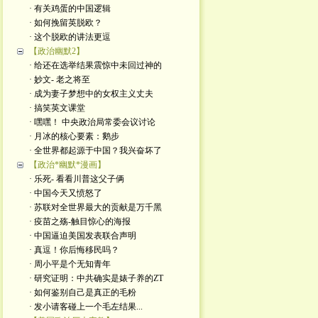
· 有关鸡蛋的中国逻辑
· 如何挽留英脱欧？
· 这个脱欧的讲法更逗
【政治幽默2】
· 给还在选举结果震惊中未回过神的
· 妙文- 老之将至
· 成为妻子梦想中的女权主义丈夫
· 搞笑英文课堂
· 嘿嘿！ 中央政治局常委会议讨论
· 月冰的核心要素：鹅步
· 全世界都起源于中国？我兴奋坏了
【政治*幽默*漫画】
· 乐死- 看看川普这父子俩
· 中国今天又愤怒了
· 苏联对全世界最大的贡献是万千黑
· 疫苗之殇-触目惊心的海报
· 中国逼迫美国发表联合声明
· 真逗！你后悔移民吗？
· 周小平是个无知青年
· 研究证明：中共确实是婊子养的ZT
· 如何鉴别自己是真正的毛粉
· 发小请客碰上一个毛左结果...