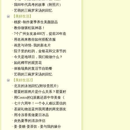
· 我80年代高考的故事（附照片）
· 艺萌的三碗罗宋汤的回忆
【美好生活】
· 桃胶~制作夏季养生美颜甜品
· 教你做驱松鼠神器！
· 7个广州女友凑400万，提前20年造
· 用名画来教你如何搭配衣服
· 画意与诗情- 我的新名片
· 院子里的杜鹃，金银花和父亲节的
· 今天是地球日，我们能做什么？
· 如此稀罕的观赏花
· 体验瑞典的复活节自助餐
· 艺萌的三碗罗宋汤的回忆
【美好生活2】
· 北京的泳池回忆(附珍贵照片）
· 罂粟籽跟鸦片是什么关系？罂粟籽
· 用Costco的Q派酱还原中华美食《
· 七十六周年！一个令人难以置信的
· 圣诞礼物送蓝州我周遭的两党朋友
· 用冷冻香蕉做夏日冰品
· 炎热夏季的清凉伴侣
· 姜·姜糖·姜茶饮 - 姜与我的缘分