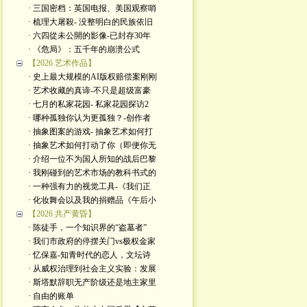
· 三国密档：英国电报、美国观察哨
· 梳理大屠殺- 没整明白的民族依旧
· 六四從未公開的影像-已封存30年
· 《危局》：五千年的崩溃公式
【2026 艺术作品】
· 史上最大规模的AI版权赔偿案刚刚
· 艺术收藏的真谛-不只是超级富豪
· 七月的私家花园- 私家花园探访2
· 哪种孤独你认为更孤独？-创作者
· 抽象图案的游戏- 抽象艺术如何打
· 抽象艺术如何打动了你（即便你无
· 介绍一位不为国人所知的战后巴黎
· 我刚碰到的艺术市场的教科书式的
· 一种强有力的视觉工具-《我们正
· 化妆舞会以及我的捐赠品《午后小
【2026 共产黄昏】
· 陈徒手，一个知识界的“盗墓者”
· 我们市政府的停摆关门vs极权金家
· 忆保嘉-知青时代的恋人，文坛诗
· 从威权治理到社会主义实验：发展
· 斯塔默辞职无产阶级还是地主家里
· 自由的账单