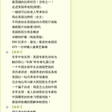
· 最震撼的抗癌经历！没有之一！
· 走进美国养老院(附图）
· 一键就可以给老人带来快乐
· 我在美国治肺癌（全文）
· 不同身份在美国如何办理医疗保险
· 催眠图片你敢看5秒吗
· 美国医院分类及概述
· 冰糖炖柠檬（电饭煲版）
· BBC纪录片：最佳／最差饮食国排
· DIY一分钟懒人健康芝麻糊
【健康4】
· 非常中肯实用：美国专家告诉你当
· 触目惊心-“非典”幸存者礼露口述
· 一个中国女留学生在德国堕胎的
· 亲历者讲述：抱团养老的现实真相
· 美国以一站式养老市场蓬勃
· 北京地坛等16家大医院医生齐发声
· 一个骗子自述：我是怎么洗劫中国
· 非常实用：老人跌倒骨折后专家给
· 中国哪里的饮食习惯最危险？
· 最值得收藏的图解体检报告！
【健康5】