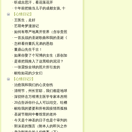
· 听成吉思汗，看花落花开
· 十年前把狼当儿子的成都女孩, 十
【心情日记】
· 王医生，走好
· 艺萌奇梦漫游记
· 如何有尊严地离开世界（含珍贵照
· 一首反战的圣诞歌曲和我的圣诞《
· 怎样看待董氏兄弟的恩怨
· 董鼎山先生千古！
· 如果你娶了个写博的女生（原创加
· 是谁把我推入了这黑暗的泥沼？
· 一张震惊全球的照片所引发的
· 献给如花的少女们
【心情日记2】
· 治愈我和我们的心灵创伤
· 清明节，州长官邸，我们都是地球
· 深切怀念万维博主医学专家本杰明
· 20点告诉你什么人可以结交。吐槽
· 献给我的婆婆和所有因疫情而孤独
· 圣诞节期间中餐馆里的老外
· 今天是个神圣的日子也是个审判的
· 郭沫若的预言（附本人的即兴之作