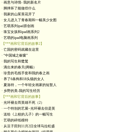
· 画意与诗情- 我的新名片
· 脚摔坏了能做些什么
· 我家的山茱萸花开了
· 女儿进入了青春期和一幅美少女图
· 艺萌系列ipad原创画
· 珠宝女孩和ipad画系列2
· 艺萌的ipad电脑画系列
【***画和它背后的故事2】
· 亡国的密码就藏在这里
· “中国城之橱窗”
· 我的写生和鹭鸶
· 滴出来的春天(两幅）
· 珍贵的毛线手套和我的春之画
· 养了6条狗和18头猫的女人
· 夏洛特，一个年轻女画家的短暂人
· 乡野的美-我的写生经历
【***画和它背后的故事】
· 光环褪去而英雄不死（2）
· 一个特别的艺展~光环褪去但是英
· 送给《上校的儿子》的一幅写生
· 艺萌的碎纸模特
· 从豆子田到11月2日全球马拉松盛