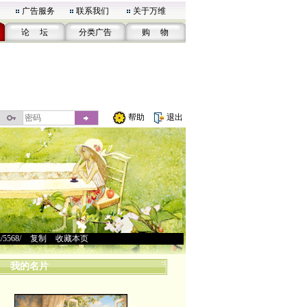
广告服务
联系我们
关于万维
论 坛
分类广告
购 物
帮助
退出
u/5568/
>
复制
>
收藏本页
我的名片