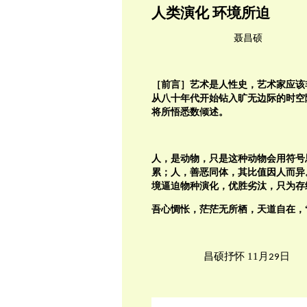
人类演化 环境所迫
聂昌硕
［前言］艺术是人性史，艺术家应该
从八十年代开始钻入旷无边际的时空
将所悟悉数倾述。
人，是动物，只是这种动物会用符号
累；人，善恶同体，其比值因人而异
境逼迫物种演化，优胜劣汰，只为存
吾心惆怅，茫茫无所栖，天道自在，
昌硕抒怀
11
月
日
29