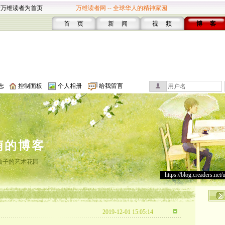
设万维读者为首页
万维读者网 -- 全球华人的精神家园
首 页
新 闻
视 频
博 客
志
控制面板
个人相册
给我留言
萌的博客
仙子的艺术花园
https://blog.creaders.net/
2019-12-01 15:05:14