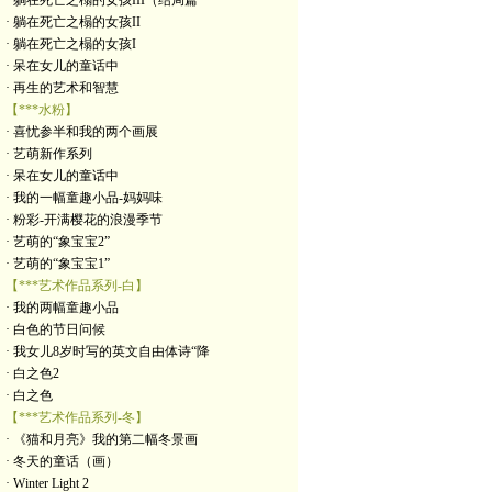
· 躺在死亡之榻的女孩III（结局篇
· 躺在死亡之榻的女孩II
· 躺在死亡之榻的女孩I
· 呆在女儿的童话中
· 再生的艺术和智慧
【***水粉】
· 喜忧参半和我的两个画展
· 艺萌新作系列
· 呆在女儿的童话中
· 我的一幅童趣小品-妈妈味
· 粉彩-开满樱花的浪漫季节
· 艺萌的“象宝宝2”
· 艺萌的“象宝宝1”
【***艺术作品系列-白】
· 我的两幅童趣小品
· 白色的节日问候
· 我女儿8岁时写的英文自由体诗“降
· 白之色2
· 白之色
【***艺术作品系列-冬】
· 《猫和月亮》我的第二幅冬景画
· 冬天的童话（画）
· Winter Light 2