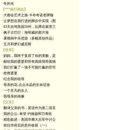
· 冬的光
【***旅行画志】
· 大都会艺术之旅-卡布奇诺老牌咖
· 让梦想在我行进的脚步中实现（图
· 83天自驾美国50州，比蹲在家里三
· 枫子古巴行：海明威的那片海
· 暑期画中乐优游（多幅原创作品）
· 五月和梦幻威尼斯
【母亲】
· 妈妈，我终于复原了你的美貌，是
· 献给我的婆婆和所有因疫情而孤独
· 我们打赢了一场不可能打赢的官司
· 抢救婆婆
· 纪念我的祖母
· 母亲的花-点点水晶的生命绽放
· 一个非凡的女人
· 我母亲的画像
【父亲】
· 翻译父亲的书，英语作为第二语言
· 我的公公- 林登·约翰逊和万寿纺
· 精彩叙述：美国华裔大兵军中讨公
· 前往华府后的意外收获（一）