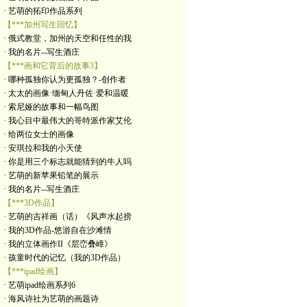
· 艺萌的拓印作品系列
【***加州写生回忆】
· 俄式教堂，加州的天空和任性的我
· 我的名片--写生酒庄
【***画和它背后的故事3】
· 哪种孤独你认为更孤独？-创作者
· 太太的画像·缅甸人丹佐·爱和温暖
· 索尼娅的故事和一幅鸟图
· 我心目中最伟大的哥特派作家艾伦
· 给两位女士的画像
· 安琪拉和我的小天使
· 你是用三个标志就能猜到的牛人吗
· 艺萌的新苹果铅笔的展示
· 我的名片--写生酒庄
【***3D作品】
· 艺萌的吉祥画（话）《风声水起捞
· 我的3D作品-悠游自在沙滩情
· 我的立体画作II《层峦叠嶂》
· 孩童时代的记忆（我的3D作品）
【***ipad绘画】
· 艺萌ipad绘画系列6
· 海风诗社为艺萌的画题诗