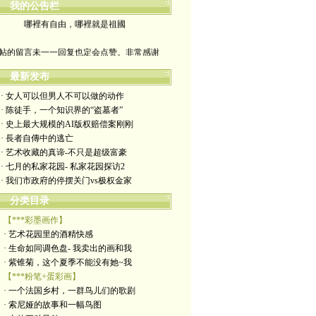
我的公告栏
哪裡有自由，哪裡就是祖國
帖的留言未一一回复也定会点赞。非常感谢
yimengling53@yahoo.com
最新发布
· 女人可以但男人不可以做的动作
有意收藏者请私信我，感谢一贯支持
· 陈徒手，一个知识界的“盗墓者”
· 史上最大规模的AI版权赔偿案刚刚
政治转载不一定代表本人意见
· 長者自傳中的逃亡
· 艺术收藏的真谛-不只是超级富豪
艺术博客：https://yimengl.blog
· 七月的私家花园- 私家花园探访2
· 我们市政府的停摆关门vs极权金家
目录中标注星号的为本人艺术原创
分类目录
【***彩墨画作】
· 艺术花园里的酒精快感
· 生命如同调色盘- 我卖出的画和我
· 紫锥菊，这个夏季不能没有她~我
【***粉笔+蛋彩画】
· 一个法国乡村，一群鸟儿们的歌剧
· 索尼娅的故事和一幅鸟图