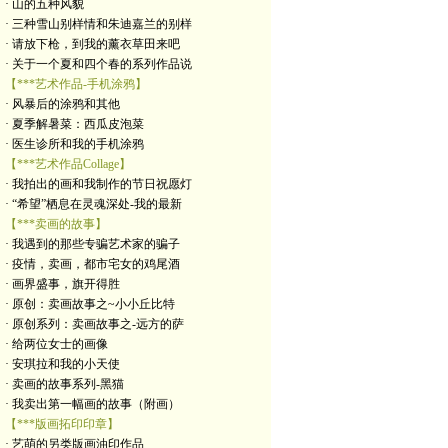
· 山的五种风貌
· 三种雪山别样情和朱迪嘉兰的别样
· 请放下枪，到我的薰衣草田来吧
· 关于一个夏和四个春的系列作品说
【***艺术作品-手机涂鸦】
· 风暴后的涂鸦和其他
· 夏季解暑菜：西瓜皮泡菜
· 医生诊所和我的手机涂鸦
【***艺术作品Collage】
· 我拍出的画和我制作的节日祝愿灯
· “希望”栖息在灵魂深处-我的最新
【***卖画的故事】
· 我遇到的那些专骗艺术家的骗子
· 疫情，卖画，都市宅女的鸡尾酒
· 画界盛事，旗开得胜
· 原创：卖画故事之~小小丘比特
· 原创系列：卖画故事之-远方的萨
· 给两位女士的画像
· 安琪拉和我的小天使
· 卖画的故事系列-黑猫
· 我卖出第一幅画的故事（附画）
【***版画拓印印章】
· 艺萌的另类版画油印作品