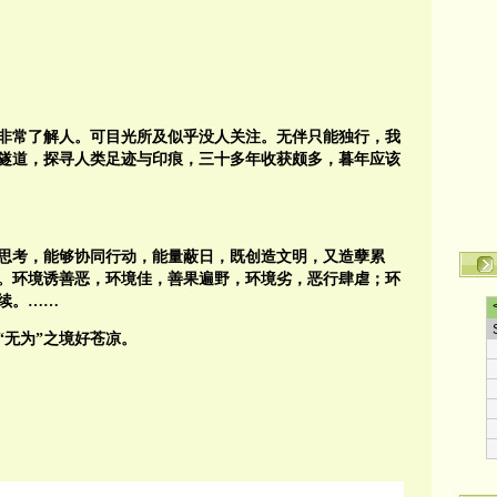
非常了解人。可目光所及似乎没人关注。无伴只能独行，我
隧道，探寻人类足迹与印痕，三十多年收获颇多，暮年应该
思考，能够协同行动，能量蔽日，既创造文明，又造孽累
。环境诱善恶，环境佳，善果遍野，环境劣，恶行肆虐；环
续。……
“无为”之境好苍凉。