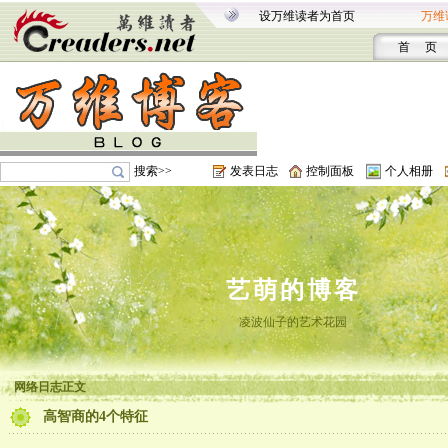
设万维读者为首页
万维
首 页
搜索>>
发表日志
控制面板
个人相册
艺萌的博客
凌波仙子的艺术花园
网络日志正文
高智商的4个特征