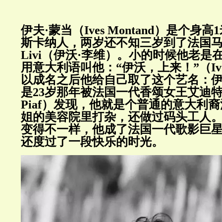
伊夫·蒙当（Ives Montand）是个身
斯卡纳人，两岁还不知三岁到了法国马赛
Livi（伊沃·李维）。小的时候他老
用意大利语叫他：“伊沃，上来！”（Ivo
以成名之后他给自己取了这个艺名：伊
是23岁那年被法国一代香颂女王艾迪特·
Piaf）发现，他就是个普通的意大利
姐的美容院里打杂，还做过码头工人
变得不一样，他成了法国一代歌影巨
还度过了一段快乐的时光。