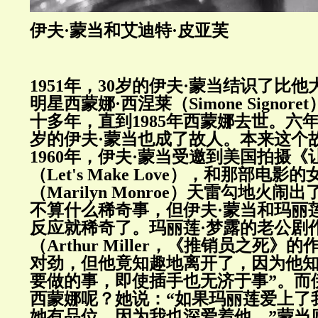
伊夫·蒙当和艾迪特·皮亚芙
1951年，30岁的伊夫·蒙当结识了比
明星西蒙娜·西涅莱（Simone Signo
十多年，直到1985年西蒙娜去世。六年后
岁的伊夫·蒙当也成了故人。本来这个
1960年，伊夫·蒙当受邀到美国拍摄
（Let's Make Love），和那部电
（Marilyn Monroe）天雷勾地火
不算什么稀奇事，但伊夫·蒙当和玛丽
反应就稀奇了。玛丽莲·梦露的老公剧
（Arthur Miller，《推销员之死
对劲，但他竟知趣地离开了，因为他知
要做的事，即使插手也无济于事”。而
西蒙娜呢？她说：“如果玛丽莲爱上了
她有品位，因为我也深爱着他。”蒙当