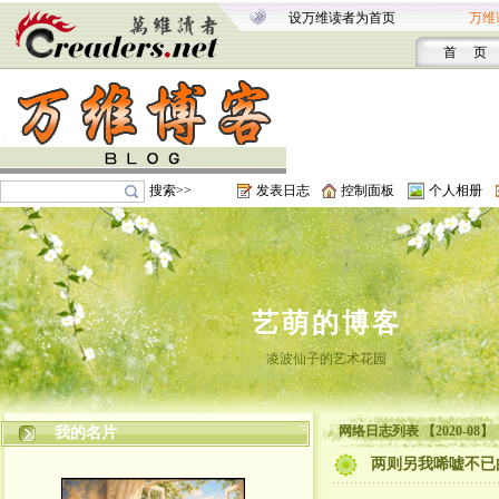
设万维读者为首页
万维
首 页
搜索>>
发表日志
控制面板
个人相册
艺萌的博客
凌波仙子的艺术花园
网络日志列表 【2020-08】
我的名片
两则另我唏嘘不已