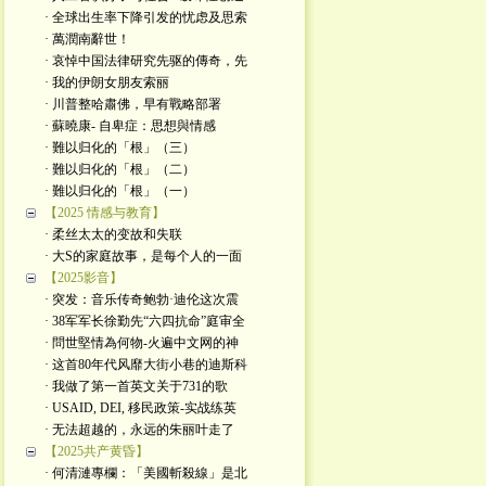
· 全球出生率下降引发的忧虑及思索
· 萬潤南辭世！
· 哀悼中国法律研究先驱的傳奇，先
· 我的伊朗女朋友索丽
· 川普整哈肅佛，早有戰略部署
· 蘇曉康- 自卑症：思想與情感
· 難以归化的「根」（三）
· 難以归化的「根」（二）
· 難以归化的「根」（一）
【2025 情感与教育】
· 柔丝太太的变故和失联
· 大S的家庭故事，是每个人的一面
【2025影音】
· 突发：音乐传奇鲍勃·迪伦这次震
· 38军军长徐勤先“六四抗命”庭审全
· 問世堅情為何物-火遍中文网的神
· 这首80年代风靡大街小巷的迪斯科
· 我做了第一首英文关于731的歌
· USAID, DEI, 移民政策-实战练英
· 无法超越的，永远的朱丽叶走了
【2025共产黄昏】
· 何清漣專欄：「美國斬殺線」是北