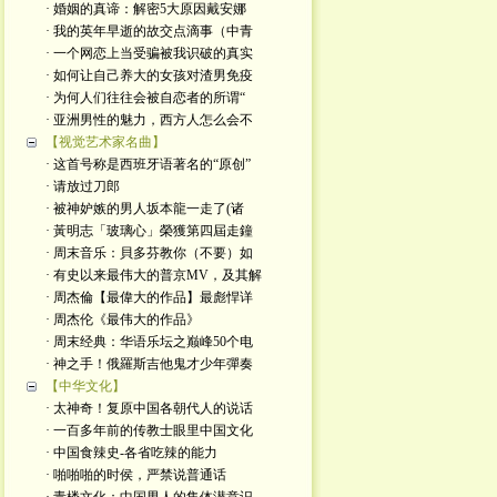
· 婚姻的真谛：解密5大原因戴安娜
· 我的英年早逝的故交点滴事（中青
· 一个网恋上当受骗被我识破的真实
· 如何让自己养大的女孩对渣男免疫
· 为何人们往往会被自恋者的所谓“
· 亚洲男性的魅力，西方人怎么会不
【视觉艺术家名曲】
· 这首号称是西班牙语著名的“原创”
· 请放过刀郎
· 被神妒嫉的男人坂本龍一走了(诸
· 黃明志「玻璃心」榮獲第四屆走鐘
· 周末音乐：貝多芬教你（不要）如
· 有史以来最伟大的普京MV，及其解
· 周杰倫【最偉大的作品】最彪悍详
· 周杰伦《最伟大的作品》
· 周末经典：华语乐坛之巅峰50个电
· 神之手！俄羅斯吉他鬼才少年彈奏
【中华文化】
· 太神奇！复原中国各朝代人的说话
· 一百多年前的传教士眼里中国文化
· 中国食辣史-各省吃辣的能力
· 啪啪啪的时侯，严禁说普通话