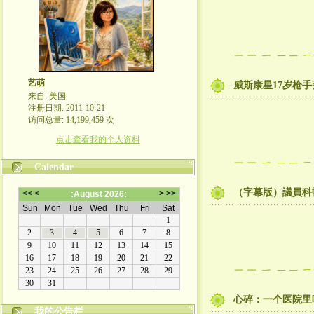
艺萌
威斯康星17岁枪
来自: 美国
注册日期: 2011-10-21
访问总量: 14,199,459 次
点击查看我的个人资料
Calendar
（字幕版）議員科
心碎：一个医院里
哪裡有自由，哪裡就是祖國
我的公告栏