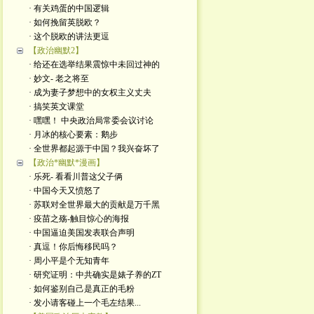
· 有关鸡蛋的中国逻辑
· 如何挽留英脱欧？
· 这个脱欧的讲法更逗
【政治幽默2】
· 给还在选举结果震惊中未回过神的
· 妙文- 老之将至
· 成为妻子梦想中的女权主义丈夫
· 搞笑英文课堂
· 嘿嘿！ 中央政治局常委会议讨论
· 月冰的核心要素：鹅步
· 全世界都起源于中国？我兴奋坏了
【政治*幽默*漫画】
· 乐死- 看看川普这父子俩
· 中国今天又愤怒了
· 苏联对全世界最大的贡献是万千黑
· 疫苗之殇-触目惊心的海报
· 中国逼迫美国发表联合声明
· 真逗！你后悔移民吗？
· 周小平是个无知青年
· 研究证明：中共确实是婊子养的ZT
· 如何鉴别自己是真正的毛粉
· 发小请客碰上一个毛左结果...