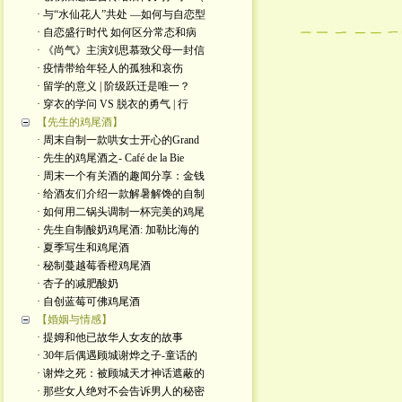
· 与“水仙花人”共处 —如何与自恋型
· 自恋盛行时代 如何区分常态和病
· 《尚气》主演刘思慕致父母一封信
· 疫情带给年轻人的孤独和哀伤
· 留学的意义 | 阶级跃迁是唯一？
· 穿衣的学问 VS 脱衣的勇气 | 行
【先生的鸡尾酒】
· 周末自制一款哄女士开心的Grand
· 先生的鸡尾酒之- Café de la Bie
· 周末一个有关酒的趣闻分享：金钱
· 给酒友们介绍一款解暑解馋的自制
· 如何用二锅头调制一杯完美的鸡尾
· 先生自制酸奶鸡尾酒: 加勒比海的
· 夏季写生和鸡尾酒
· 秘制蔓越莓香橙鸡尾酒
· 杏子的减肥酸奶
· 自创蓝莓可佛鸡尾酒
【婚姻与情感】
· 提姆和他已故华人女友的故事
· 30年后偶遇顾城谢烨之子-童话的
· 谢烨之死：被顾城天才神话遮蔽的
· 那些女人绝对不会告诉男人的秘密