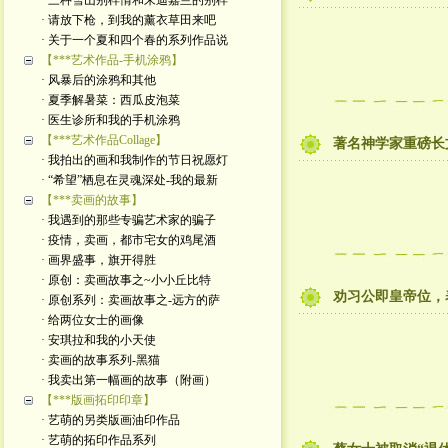
· 三种雪山别样情和朱迪嘉兰的别样
· 请放下枪，到我的薰衣草田来吧
· 关于一个夏和四个春的系列作品说
【***艺术作品-手机涂鸦】
· 风暴后的涂鸦和其他
· 夏季解暑菜：西瓜皮泡菜
· 医生诊所和我的手机涂鸦
【***艺术作品Collage】
著名神学家重磅长
· 我拍出的画和我制作的节日祝愿灯
· “希望”栖息在灵魂深处-我的最新
【***卖画的故事】
· 我遇到的那些专骗艺术家的骗子
· 疫情，卖画，都市宅女的鸡尾酒
· 画界盛事，旗开得胜
· 原创：卖画故事之~小小丘比特
劝习公即皇帝位，
· 原创系列：卖画故事之-远方的萨
· 给两位女士的画像
· 安琪拉和我的小天使
· 卖画的故事系列-黑猫
· 我卖出第一幅画的故事（附画）
【***版画拓印印章】
· 艺萌的另类版画油印作品
· 艺萌的拓印作品系列