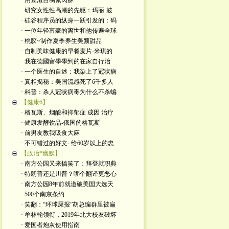
· 用豆渣自制素肉酥
· 研究女性性高潮的先驱：玛丽·波
· 硅谷程序员的纵身一跃引发的：码
· 一位年轻富豪的离世和他传遍全球
· 桃胶~制作夏季养生美颜甜品
· 自制美味健康的早餐麦片-米琪的
· 我在德國留學學到的在家自行治
· 一个医生的自述：我染上了冠状病
· 真相揭秘：美国流感死了6千多人
· 科普：杀人冠状病毒为什么不杀蝙
【健康6】
· 格瓦斯、烟酸和抑郁症 成因 治疗
· 健康发酵饮品-俄国的格瓦斯
· 前男友教我吸食大麻
· 不可错过的好文- 给60岁以上的忠
【政治*幽默】
· 南方公园又来搞笑了：拜登就职典
· 特朗普还是川普？哪个翻译更恶心
· 南方公园8年前就道破美国大选天
· 500个南京条约
· 笑翻：“环球屎报”胡总编群里被扁
· 牟林翰领衔，2019年北大校友破坏
· 爱国者炮灰使用指南