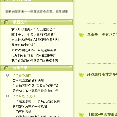
转帖的留言未一一回复也定会点赞。非常感谢
yimengling53@yahoo.com
最新发布
有意收藏者请私信我，感谢一贯支持
· 女人可以但男人不可以做的动作
· 陈徒手，一个知识界的“盗墓者”
李南央：没有八九
政治转载不一定代表本人意见
· 史上最大规模的AI版权赔偿案刚刚
· 長者自傳中的逃亡
艺术博客：https://yimengl.blog
· 艺术收藏的真谛-不只是超级富豪
· 七月的私家花园- 私家花园探访2
目录中标注星号的为本人艺术原创
· 我们市政府的停摆关门vs极权金家
分类目录
那些毁掉南非之曼
【***彩墨画作】
· 艺术花园里的酒精快感
· 生命如同调色盘- 我卖出的画和我
· 紫锥菊，这个夏季不能没有她~我
【***粉笔+蛋彩画】
· 一个法国乡村，一群鸟儿们的歌剧
· 索尼娅的故事和一幅鸟图
· 山的五种风貌
【獨家●中美雙面