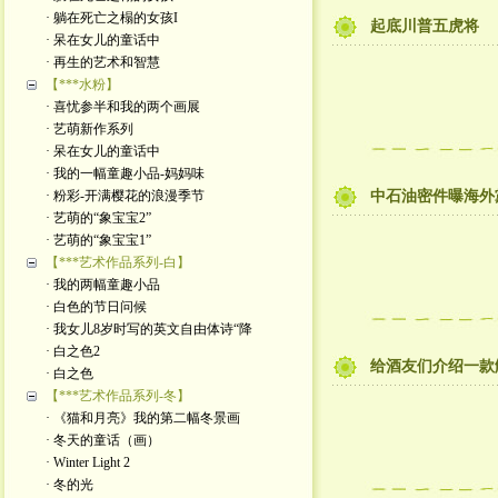
· 躺在死亡之榻的女孩I
起底川普五虎将
· 呆在女儿的童话中
· 再生的艺术和智慧
【***水粉】
· 喜忧参半和我的两个画展
· 艺萌新作系列
· 呆在女儿的童话中
· 我的一幅童趣小品-妈妈味
· 粉彩-开满樱花的浪漫季节
中石油密件曝海外
· 艺萌的“象宝宝2”
· 艺萌的“象宝宝1”
【***艺术作品系列-白】
· 我的两幅童趣小品
· 白色的节日问候
· 我女儿8岁时写的英文自由体诗“降
· 白之色2
给酒友们介绍一款
· 白之色
【***艺术作品系列-冬】
· 《猫和月亮》我的第二幅冬景画
· 冬天的童话（画）
· Winter Light 2
· 冬的光