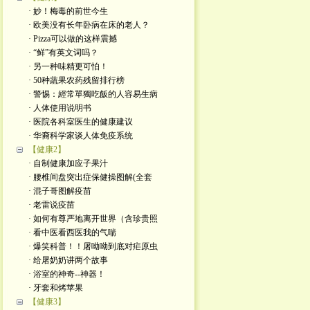
· 妙！梅毒的前世今生
· 欧美没有长年卧病在床的老人？
· Pizza可以做的这样震撼
· “鲜”有英文词吗？
· 另一种味精更可怕！
· 50种蔬果农药残留排行榜
· 警惕：經常單獨吃飯的人容易生病
· 人体使用说明书
· 医院各科室医生的健康建议
· 华裔科学家谈人体免疫系统
【健康2】
· 自制健康加应子果汁
· 腰椎间盘突出症保健操图解(全套
· 混子哥图解疫苗
· 老雷说疫苗
· 如何有尊严地离开世界（含珍贵照
· 看中医看西医我的气喘
· 爆笑科普！！屠呦呦到底对疟原虫
· 给屠奶奶讲两个故事
· 浴室的神奇--神器！
· 牙套和烤苹果
【健康3】