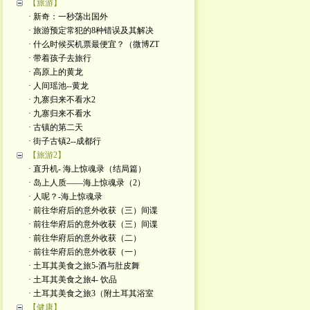
【旅游】
· 新奇：一秒荡出国外
· 旅游预定常犯的8种错误及其解决
· 什么时候买机票最便宜？（微博ZT
· 带着孩子去旅行
· 高原上的黄龙
· 人间瑶池--黄龙
· 九寨归来不看水2
· 九寨归来不看水
· 古镇的第二天
· 街子古镇2--成都行
【旅游2】
· 直升机- 海上惊魂录（结局篇）
· 岛上人质——海上惊魂录（2）
· 人呢？-海上惊魂录
· 前往华府后的意外收获（三）间谍
· 前往华府后的意外收获（三）间谍
· 前往华府后的意外收获（二）
· 前往华府后的意外收获（一）
· 土耳其美食之旅5-酒与肚皮舞
· 土耳其美食之旅4- 饮品
· 土耳其美食之旅3（附土耳其浴室
【健康】