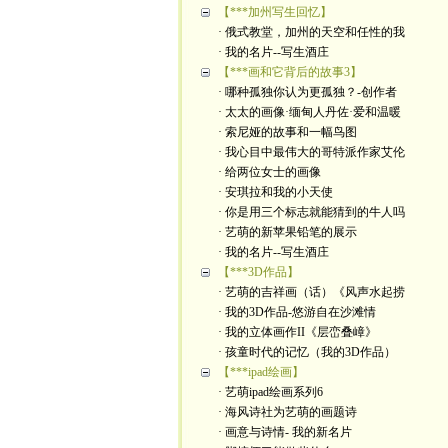
【***加州写生回忆】
· 俄式教堂，加州的天空和任性的我
· 我的名片--写生酒庄
【***画和它背后的故事3】
· 哪种孤独你认为更孤独？-创作者
· 太太的画像·缅甸人丹佐·爱和温暖
· 索尼娅的故事和一幅鸟图
· 我心目中最伟大的哥特派作家艾伦
· 给两位女士的画像
· 安琪拉和我的小天使
· 你是用三个标志就能猜到的牛人吗
· 艺萌的新苹果铅笔的展示
· 我的名片--写生酒庄
【***3D作品】
· 艺萌的吉祥画（话）《风声水起捞
· 我的3D作品-悠游自在沙滩情
· 我的立体画作II《层峦叠嶂》
· 孩童时代的记忆（我的3D作品）
【***ipad绘画】
· 艺萌ipad绘画系列6
· 海风诗社为艺萌的画题诗
· 画意与诗情- 我的新名片