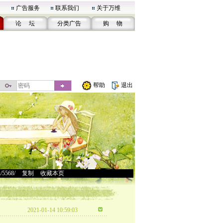
广告服务
联系我们
关于万维
论 坛
分类广告
购 物
帮助
退出
u/5568/
>
复制
>
收藏本页
2021-01-14 10:59:03