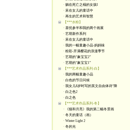
· 躺在死亡之榻的女孩I
· 呆在女儿的童话中
· 再生的艺术和智慧
【***水粉】
· 喜忧参半和我的两个画展
· 艺萌新作系列
· 呆在女儿的童话中
· 我的一幅童趣小品-妈妈味
· 粉彩-开满樱花的浪漫季节
· 艺萌的“象宝宝2”
· 艺萌的“象宝宝1”
【***艺术作品系列-白】
· 我的两幅童趣小品
· 白色的节日问候
· 我女儿8岁时写的英文自由体诗“降
· 白之色2
· 白之色
【***艺术作品系列-冬】
· 《猫和月亮》我的第二幅冬景画
· 冬天的童话（画）
· Winter Light 2
· 冬的光