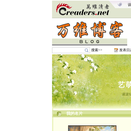
搜索>>
发表日
艺
凌波
我的名片