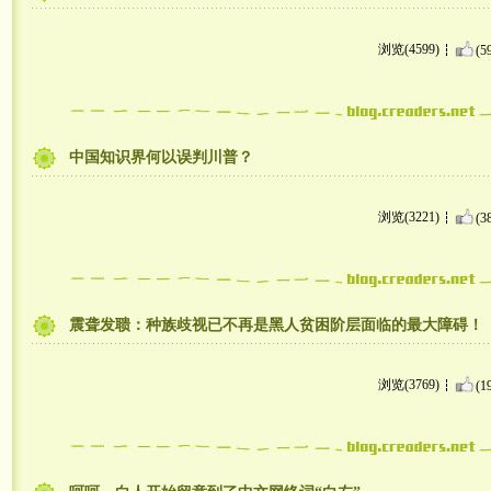
浏览(4599)
(5
中国知识界何以误判川普？
浏览(3221)
(3
震聋发聩：种族歧视已不再是黑人贫困阶层面临的最大障碍！
浏览(3769)
(1