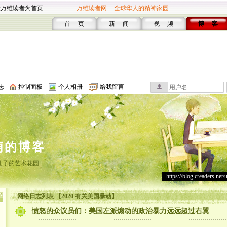
设万维读者为首页
万维读者网 -- 全球华人的精神家园
首 页
新 闻
视 频
博 客
志
控制面板
个人相册
给我留言
萌的博客
仙子的艺术花园
https://blog.creaders.net/
网络日志列表 【2020 有关美国暴动】
愤怒的众议员们：美国左派煽动的政治暴力远远超过右翼