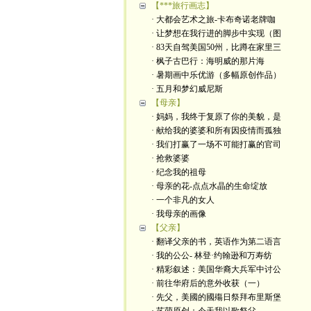
【***旅行画志】
· 大都会艺术之旅-卡布奇诺老牌咖
· 让梦想在我行进的脚步中实现（图
· 83天自驾美国50州，比蹲在家里三
· 枫子古巴行：海明威的那片海
· 暑期画中乐优游（多幅原创作品）
· 五月和梦幻威尼斯
【母亲】
· 妈妈，我终于复原了你的美貌，是
· 献给我的婆婆和所有因疫情而孤独
· 我们打赢了一场不可能打赢的官司
· 抢救婆婆
· 纪念我的祖母
· 母亲的花-点点水晶的生命绽放
· 一个非凡的女人
· 我母亲的画像
【父亲】
· 翻译父亲的书，英语作为第二语言
· 我的公公- 林登·约翰逊和万寿纺
· 精彩叙述：美国华裔大兵军中讨公
· 前往华府后的意外收获（一）
· 先父，美國的國殤日祭拜布里斯堡