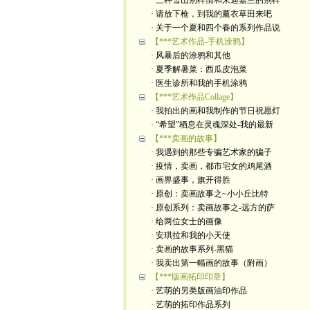
· 三种雪山别样情和朱迪嘉兰的别样
· 请放下枪，到我的薰衣草田来吧
· 关于一个夏和四个春的系列作品说
【***艺术作品-手机涂鸦】
· 风暴后的涂鸦和其他
· 夏季解暑菜：西瓜皮泡菜
· 医生诊所和我的手机涂鸦
【***艺术作品Collage】
· 我拍出的画和我制作的节日祝愿灯
· “希望”栖息在灵魂深处-我的最新
【***卖画的故事】
· 我遇到的那些专骗艺术家的骗子
· 疫情，卖画，都市宅女的鸡尾酒
· 画界盛事，旗开得胜
· 原创：卖画故事之~小小丘比特
· 原创系列：卖画故事之-远方的萨
· 给两位女士的画像
· 安琪拉和我的小天使
· 卖画的故事系列-黑猫
· 我卖出第一幅画的故事（附画）
【***版画拓印印章】
· 艺萌的另类版画油印作品
· 艺萌的拓印作品系列