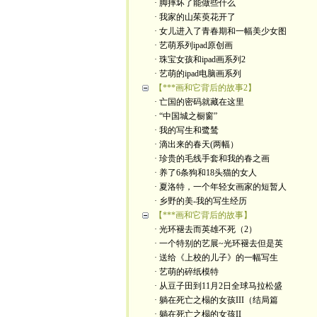
· 脚摔坏了能做些什么
· 我家的山茱萸花开了
· 女儿进入了青春期和一幅美少女图
· 艺萌系列ipad原创画
· 珠宝女孩和ipad画系列2
· 艺萌的ipad电脑画系列
【***画和它背后的故事2】
· 亡国的密码就藏在这里
· “中国城之橱窗”
· 我的写生和鹭鸶
· 滴出来的春天(两幅）
· 珍贵的毛线手套和我的春之画
· 养了6条狗和18头猫的女人
· 夏洛特，一个年轻女画家的短暂人
· 乡野的美-我的写生经历
【***画和它背后的故事】
· 光环褪去而英雄不死（2）
· 一个特别的艺展~光环褪去但是英
· 送给《上校的儿子》的一幅写生
· 艺萌的碎纸模特
· 从豆子田到11月2日全球马拉松盛
· 躺在死亡之榻的女孩III（结局篇
· 躺在死亡之榻的女孩II