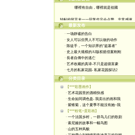
哪裡有自由，哪裡就是祖國
转帖的留言未一一回复也定会点赞。非常感谢
最新发布
yimengling53@yahoo.com
· 一场静谧的告白
· 女人可以但男人不可以做的动作
有意收藏者请私信我，感谢一贯支持
· 陈徒手，一个知识界的“盗墓者”
· 史上最大规模的AI版权赔偿案刚刚
政治转载不一定代表本人意见
· 長者自傳中的逃亡
· 艺术收藏的真谛-不只是超级富豪
艺术博客：https://yimengl.blog
· 七月的私家花园- 私家花园探访2
目录中标注星号的为本人艺术原创
分类目录
【***彩墨画作】
· 艺术花园里的酒精快感
· 生命如同调色盘- 我卖出的画和我
· 紫锥菊，这个夏季不能没有她~我
【***粉笔+蛋彩画】
· 一个法国乡村，一群鸟儿们的歌剧
· 索尼娅的故事和一幅鸟图
· 山的五种风貌