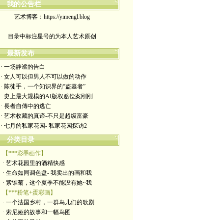
我的公告栏
艺术博客：https://yimengl.blog
目录中标注星号的为本人艺术原创
最新发布
· 一场静谧的告白
· 女人可以但男人不可以做的动作
· 陈徒手，一个知识界的“盗墓者”
· 史上最大规模的AI版权赔偿案刚刚
· 長者自傳中的逃亡
· 艺术收藏的真谛-不只是超级富豪
· 七月的私家花园- 私家花园探访2
分类目录
【***彩墨画作】
· 艺术花园里的酒精快感
· 生命如同调色盘- 我卖出的画和我
· 紫锥菊，这个夏季不能没有她~我
【***粉笔+蛋彩画】
· 一个法国乡村，一群鸟儿们的歌剧
· 索尼娅的故事和一幅鸟图