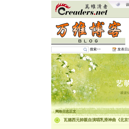
搜索>>
发表日
艺
凌波
网络日志正文
瓦德西元帥親自演唱乳滑神曲《北京