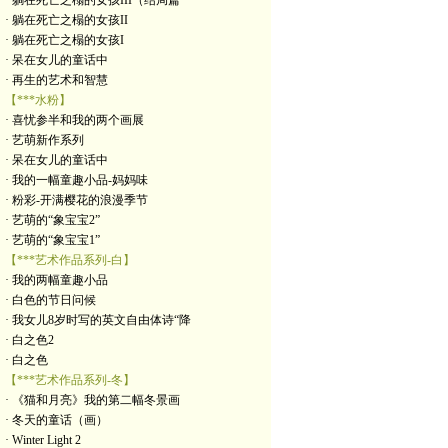
· 躺在死亡之榻的女孩III（结局篇
· 躺在死亡之榻的女孩II
· 躺在死亡之榻的女孩I
· 呆在女儿的童话中
· 再生的艺术和智慧
【***水粉】
· 喜忧参半和我的两个画展
· 艺萌新作系列
· 呆在女儿的童话中
· 我的一幅童趣小品-妈妈味
· 粉彩-开满樱花的浪漫季节
· 艺萌的“象宝宝2”
· 艺萌的“象宝宝1”
【***艺术作品系列-白】
· 我的两幅童趣小品
· 白色的节日问候
· 我女儿8岁时写的英文自由体诗“降
· 白之色2
· 白之色
【***艺术作品系列-冬】
· 《猫和月亮》我的第二幅冬景画
· 冬天的童话（画）
· Winter Light 2