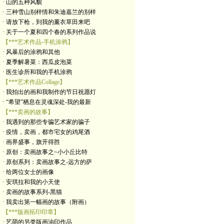
· 山的五种风貌
· 三种雪山别样情和朱迪嘉兰的别样
· 请放下枪，到我的薰衣草田来吧
· 关于一个夏和四个春的系列作品说
【***艺术作品-手机涂鸦】
· 风暴后的涂鸦和其他
· 夏季解暑菜：西瓜皮泡菜
· 医生诊所和我的手机涂鸦
【***艺术作品Collage】
· 我拍出的画和我制作的节日祝愿灯
· “希望”栖息在灵魂深处-我的最新
【***卖画的故事】
· 我遇到的那些专骗艺术家的骗子
· 疫情，卖画，都市宅女的鸡尾酒
· 画界盛事，旗开得胜
· 原创：卖画故事之~小小丘比特
· 原创系列：卖画故事之-远方的萨
· 给两位女士的画像
· 安琪拉和我的小天使
· 卖画的故事系列-黑猫
· 我卖出第一幅画的故事（附画）
【***版画拓印印章】
· 艺萌的另类版画油印作品