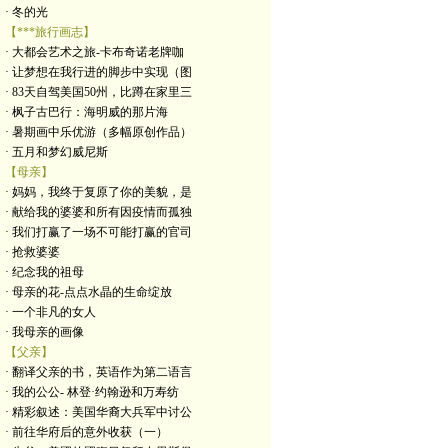
· 冬的光
【***旅行画志】
· 大都会艺术之旅-卡布奇诺老牌咖
· 让梦想在我行进的脚步中实现（图
· 83天自驾美国50州，比蹲在家里三
· 枫子古巴行：海明威的那片海
· 暑期画中乐优游（多幅原创作品）
· 五月和梦幻威尼斯
【母亲】
· 妈妈，我终于复原了你的美貌，是
· 献给我的婆婆和所有因疫情而孤独
· 我们打赢了一场不可能打赢的官司
· 抢救婆婆
· 纪念我的祖母
· 母亲的花-点点水晶的生命绽放
· 一个非凡的女人
· 我母亲的画像
【父亲】
· 翻译父亲的书，英语作为第二语言
· 我的公公- 林登·约翰逊和万寿纺
· 精彩叙述：美国华裔大兵军中讨公
· 前往华府后的意外收获（一）