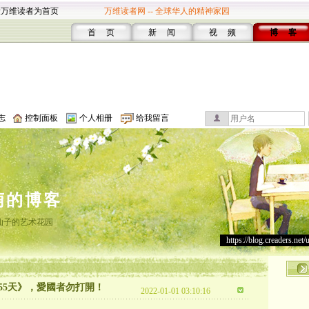
设万维读者为首页
万维读者网 -- 全球华人的精神家园
首 页
新 闻
视 频
博 客
志
控制面板
个人相册
给我留言
萌的博客
仙子的艺术花园
https://blog.creaders.net/
55天》，愛國者勿打開！
2022-01-01 03:10:16