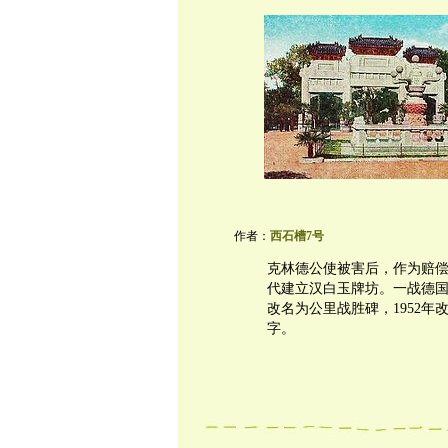
作者：
西石槽7号
克林德公使被害后，作为赔
代建立汉白玉牌坊。一战德
改名为公里战胜碑，1952
字。