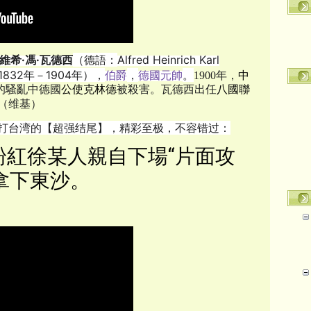
維希·馮·瓦德西
（德語：
Alfred Heinrich Karl
1832年－1904年），
伯爵
，
德國元帥
。
1900年，
中
的騷亂中德國
公使
克林德
被殺害。瓦德西出任
八國聯
（维基）
打台湾的【超强结尾】，精彩至极，不容错过：
，粉紅徐某人親自下場“片面攻
拿下東沙。