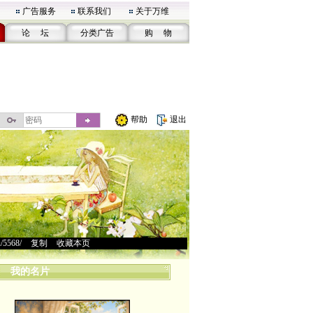
广告服务
联系我们
关于万维
论 坛
分类广告
购 物
帮助
退出
u/5568/
>
复制
>
收藏本页
我的名片