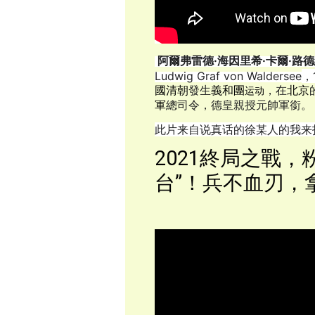
阿爾弗雷德·海因里希·卡爾·路德
Ludwig Graf von Waldersee
，
國
清朝
發生
義和團
，在
北京
运动
軍
總司令，德皇親授元帥軍銜。
此片来自说真话的徐某人的我来
2021終局之戰
台”！兵不血刃，