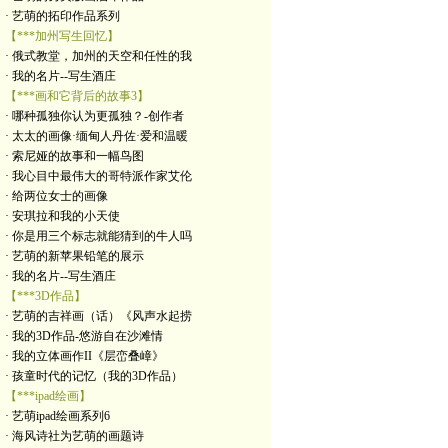
· 艺萌的拓印作品系列
【***加州写生回忆】
· 俄式教堂，加州的天空和任性的我
· 我的名片--写生酒庄
【***画和它背后的故事3】
· 哪种孤独你认为更孤独？-创作者
· 太太的画像·缅甸人丹佐·爱和温暖
· 索尼娅的故事和一幅鸟图
· 我心目中最伟大的哥特派作家艾伦
· 给两位女士的画像
· 安琪拉和我的小天使
· 你是用三个标志就能猜到的牛人吗
· 艺萌的新苹果铅笔的展示
· 我的名片--写生酒庄
【***3D作品】
· 艺萌的吉祥画（话）《风声水起捞
· 我的3D作品-悠游自在沙滩情
· 我的立体画作II《层峦叠嶂》
· 孩童时代的记忆（我的3D作品）
【***ipad绘画】
· 艺萌ipad绘画系列6
· 海风诗社为艺萌的画题诗