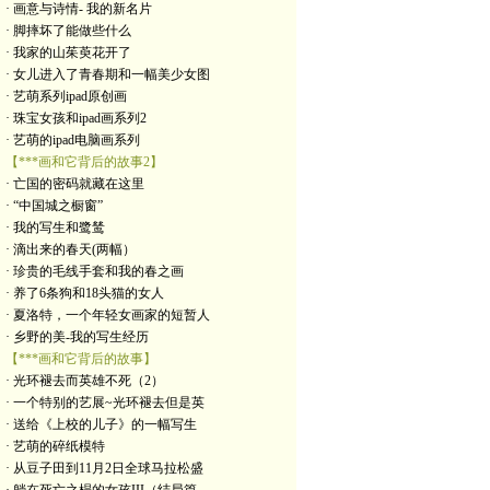
· 画意与诗情- 我的新名片
· 脚摔坏了能做些什么
· 我家的山茱萸花开了
· 女儿进入了青春期和一幅美少女图
· 艺萌系列ipad原创画
· 珠宝女孩和ipad画系列2
· 艺萌的ipad电脑画系列
【***画和它背后的故事2】
· 亡国的密码就藏在这里
· “中国城之橱窗”
· 我的写生和鹭鸶
· 滴出来的春天(两幅）
· 珍贵的毛线手套和我的春之画
· 养了6条狗和18头猫的女人
· 夏洛特，一个年轻女画家的短暂人
· 乡野的美-我的写生经历
【***画和它背后的故事】
· 光环褪去而英雄不死（2）
· 一个特别的艺展~光环褪去但是英
· 送给《上校的儿子》的一幅写生
· 艺萌的碎纸模特
· 从豆子田到11月2日全球马拉松盛