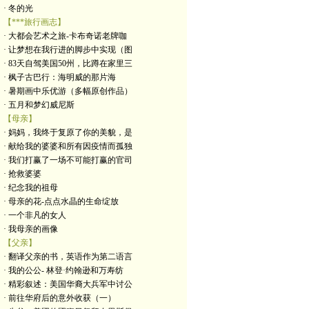
· 冬的光
【***旅行画志】
· 大都会艺术之旅-卡布奇诺老牌咖
· 让梦想在我行进的脚步中实现（图
· 83天自驾美国50州，比蹲在家里三
· 枫子古巴行：海明威的那片海
· 暑期画中乐优游（多幅原创作品）
· 五月和梦幻威尼斯
【母亲】
· 妈妈，我终于复原了你的美貌，是
· 献给我的婆婆和所有因疫情而孤独
· 我们打赢了一场不可能打赢的官司
· 抢救婆婆
· 纪念我的祖母
· 母亲的花-点点水晶的生命绽放
· 一个非凡的女人
· 我母亲的画像
【父亲】
· 翻译父亲的书，英语作为第二语言
· 我的公公- 林登·约翰逊和万寿纺
· 精彩叙述：美国华裔大兵军中讨公
· 前往华府后的意外收获（一）