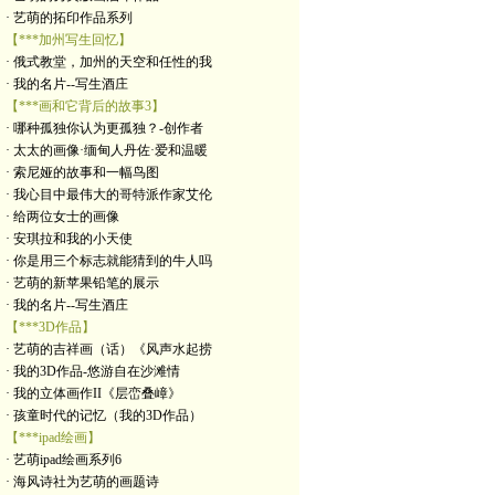
· 艺萌的拓印作品系列
【***加州写生回忆】
· 俄式教堂，加州的天空和任性的我
· 我的名片--写生酒庄
【***画和它背后的故事3】
· 哪种孤独你认为更孤独？-创作者
· 太太的画像·缅甸人丹佐·爱和温暖
· 索尼娅的故事和一幅鸟图
· 我心目中最伟大的哥特派作家艾伦
· 给两位女士的画像
· 安琪拉和我的小天使
· 你是用三个标志就能猜到的牛人吗
· 艺萌的新苹果铅笔的展示
· 我的名片--写生酒庄
【***3D作品】
· 艺萌的吉祥画（话）《风声水起捞
· 我的3D作品-悠游自在沙滩情
· 我的立体画作II《层峦叠嶂》
· 孩童时代的记忆（我的3D作品）
【***ipad绘画】
· 艺萌ipad绘画系列6
· 海风诗社为艺萌的画题诗