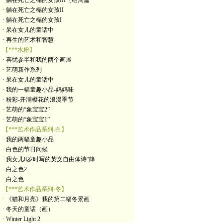
· 躺在死亡之榻的女孩III（结局篇
· 躺在死亡之榻的女孩II
· 躺在死亡之榻的女孩I
· 呆在女儿的童话中
· 再生的艺术和智慧
【***水粉】
· 喜忧参半和我的两个画展
· 艺萌新作系列
· 呆在女儿的童话中
· 我的一幅童趣小品-妈妈味
· 粉彩-开满樱花的浪漫季节
· 艺萌的“象宝宝2”
· 艺萌的“象宝宝1”
【***艺术作品系列-白】
· 我的两幅童趣小品
· 白色的节日问候
· 我女儿8岁时写的英文自由体诗“降
· 白之色2
· 白之色
【***艺术作品系列-冬】
· 《猫和月亮》我的第二幅冬景画
· 冬天的童话（画）
· Winter Light 2