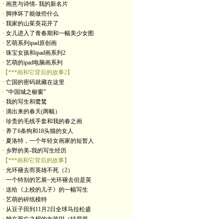
· 画意与诗情- 我的新名片
· 脚摔坏了能做些什么
· 我家的山茱萸花开了
· 女儿进入了青春期和一幅美少女图
· 艺萌系列ipad原创画
· 珠宝女孩和ipad画系列2
· 艺萌的ipad电脑画系列
【***画和它背后的故事2】
· 亡国的密码就藏在这里
· “中国城之橱窗”
· 我的写生和鹭鸶
· 滴出来的春天(两幅）
· 珍贵的毛线手套和我的春之画
· 养了6条狗和18头猫的女人
· 夏洛特，一个年轻女画家的短暂人
· 乡野的美-我的写生经历
【***画和它背后的故事】
· 光环褪去而英雄不死（2）
· 一个特别的艺展~光环褪去但是英
· 送给《上校的儿子》的一幅写生
· 艺萌的碎纸模特
· 从豆子田到11月2日全球马拉松盛