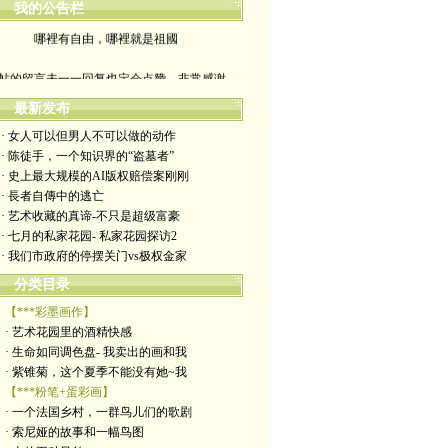
我的公告栏
哪裡有自由，哪裡就是祖國
帖的留言未一一回复也定会点赞。非常感谢
yimengling53@yahoo.com
最新发布
· 女人可以但男人不可以做的动作
有意收藏者请私信我，感谢一贯支持
· 陈徒手，一个知识界的“盗墓者”
· 史上最大规模的AI版权赔偿案刚刚
政治转载不一定代表本人意见
· 長者自傳中的逃亡
· 艺术收藏的真谛-不只是超级富豪
艺术博客：https://yimengl.blog
· 七月的私家花园- 私家花园探访2
· 我们市政府的停摆关门vs极权金家
目录中标注星号的为本人艺术原创
分类目录
【***彩墨画作】
· 艺术花园里的酒精快感
· 生命如同调色盘- 我卖出的画和我
· 紫锥菊，这个夏季不能没有她~我
【***粉笔+蛋彩画】
· 一个法国乡村，一群鸟儿们的歌剧
· 索尼娅的故事和一幅鸟图