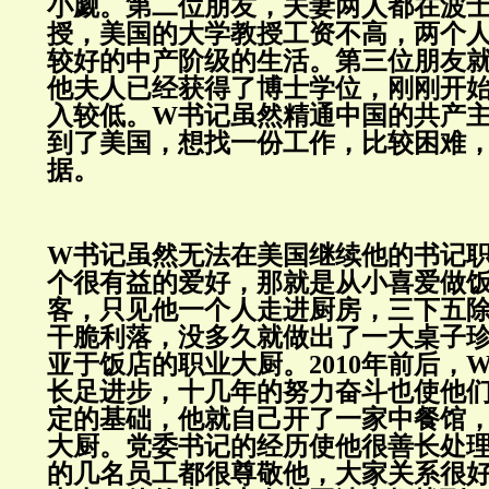
小觑。第二位朋友，夫妻两人都在波
授，美国的大学教授工资不高，两个
较好的中产阶级的生活。第三位朋友
他夫人已经获得了博士学位，刚刚开
入较低。W书记虽然精通中国的共产
到了美国，想找一份工作，比较困难
据。
W书记虽然无法在美国继续他的书记
个很有益的爱好，那就是从小喜爱做
客，只见他一个人走进厨房，三下五
干脆利落，没多久就做出了一大桌子
亚于饭店的职业大厨。2010年前后，
长足进步，十几年的努力奋斗也使他
定的基础，他就自己开了一家中餐馆
大厨。党委书记的经历使他很善长处
的几名员工都很尊敬他，大家关系很