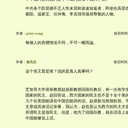
中共各个阶层都不乏人性未泯和迷途知返者，即使在高层
紫阳、温家宝、任仲夷、李克强等值得尊敬的人物。
作者：
peter-wang
留言时间：20
每個人的具體情況不同，不可一概而論。
作者：
俞先生
留言时间：20
这个张又普是谁？说的是真人真事吗？
芝加哥大学讲座教授赵鼎新教授回国任教后，有一次有学
国家的民主。赵回答说，西方国家的民主也不是十全十美
几个在美国能讲在中国也能讲的话。赵鼎新当然很机智。
文章或其谈话记录看，我认为，赵也是认为西方的民主才
所谓民主是假民主。但是，他为了回国任教，就在话语上
中国能够说上话。