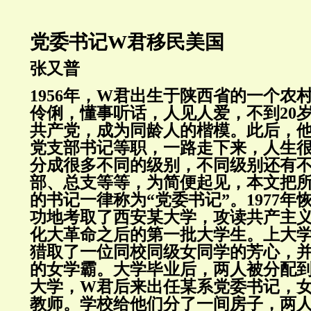
党委书记W君移民美国
张又普
1956年，W君出生于陕西省的一个农
伶俐，懂事听话，人见人爱，不到20
共产党，成为同龄人的楷模。此后，
党支部书记等职，一路走下来，人生
分成很多不同的级别，不同级别还有
部、总支等等，为简便起见，本文把
的书记一律称为“党委书记”。1977
功地考取了西安某大学，攻读共产主
化大革命之后的第一批大学生。上大
猎取了一位同校同级女同学的芳心，
的女学霸。大学毕业后，两人被分配
大学，W君后来出任某系党委书记，
教师。学校给他们分了一间房子，两