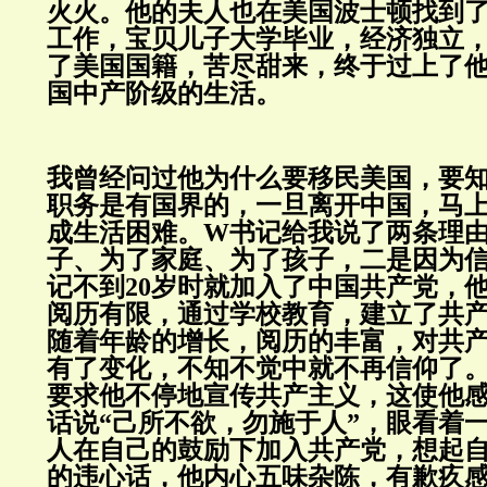
火火。他的夫人也在美国波士顿找到
工作，宝贝儿子大学毕业，经济独立
了美国国籍，苦尽甜来，终于过上了
国中产阶级的生活。
我曾经问过他为什么要移民美国，要
职务是有国界的，一旦离开中国，马
成生活困难。W书记给我说了两条理
子、为了家庭、为了孩子，二是因为
记不到20岁时就加入了中国共产党，
阅历有限，通过学校教育，建立了共
随着年龄的增长，阅历的丰富，对共
有了变化，不知不觉中就不再信仰了
要求他不停地宣传共产主义，这使他
话说“己所不欲，勿施于人”，眼看着
人在自己的鼓励下加入共产党，想起
的违心话，他内心五味杂陈，有歉疚