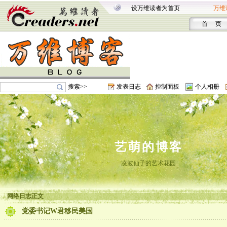
设万维读者为首页
万维
首 页
搜索>>
发表日志
控制面板
个人相册
艺萌的博客
凌波仙子的艺术花园
网络日志正文
党委书记W君移民美国