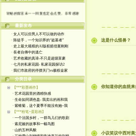
转帖的留言未一一回复也定会点赞。非常感谢
yimengling53@yahoo.com
最新发布
有意收藏者请私信我，感谢一贯支持
· 女人可以但男人不可以做的动作
· 陈徒手，一个知识界的“盗墓者”
这是什么怪兽？
政治转载不一定代表本人意见
· 史上最大规模的AI版权赔偿案刚刚
· 長者自傳中的逃亡
艺术博客：https://yimengl.blog
· 艺术收藏的真谛-不只是超级富豪
· 七月的私家花园- 私家花园探访2
目录中标注星号的为本人艺术原创
· 我们市政府的停摆关门vs极权金家
分类目录
你知道你的血统来
【***彩墨画作】
· 艺术花园里的酒精快感
· 生命如同调色盘- 我卖出的画和我
· 紫锥菊，这个夏季不能没有她~我
【***粉笔+蛋彩画】
· 一个法国乡村，一群鸟儿们的歌剧
· 索尼娅的故事和一幅鸟图
· 山的五种风貌
小议笑议中西对美