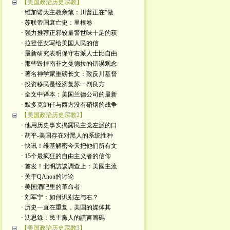
【美国政治历史宗教】
· 维加诺大主教亲笔：川普正在“做
· 苏联帝国衰亡史：里根卷
· 强力推荐正邪较量警世味十足的获
· 拉登侄女写给美国人民的信
· 最新研究表明保守右派人士比自由
· 那些毁掉南非之曼德拉的错误观念
· 著名神学家重磅长文：致反川基督
· 投资移民是经济复苏一剂良方
· 全文中译本：美国兰德公司的最新
· 默多克卸任与西方没有硝烟的战争
【美国政治历史宗教2】
· 他用历史事实揭露民主党左派的口
· 胡平-美国存在对黑人的系统性种
· 快讯！维基解密今天把他们所有文
· 15个最疯狂的自由主义者的信仰
· 首发！北明訪談調查上：美國主流
· 关于QAnon的讨论
· 美国酒吧里的革命者
· 刘军宁：如何识别左与右？
· 历史一直在重复，美国的媒体其
· 沈思錄：民主黨人的謊言籌碼
【美国政治历史宗教3】