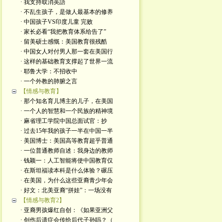
· 我支持取消英語
· 不乱生孩子，是做人最基本的修养
· 中国孩子VS印度儿童 完败
· 家长必看“我把教育体系给告了”
· 留美硕士感慨：美国教育很残酷
· 中国女人对付男人那一套在美国行
· 这样的基础教育支撑起了世界一流
· 耶鲁大学：不招收中
· 一个外教的肺腑之言
【情感与教育】
· 那个知名育儿博主的儿子，在美国
· 一个人的智慧和一个民族的精神境
· 麻省理工学院中国总面试官：抄
· 过去15年我的孩子一半在中国一半
· 美国博士：美国高等教育超乎普通
· 一位普通教师自述：我身边的教师
· 钱颖一：人工智能将使中国教育仅
· 在斯坦福读本科是什么体验？碾压
· 在美国，为什么这些亚裔青少年会
· 好文：北美亚裔“拼娃”：一场没有
【情感与教育2】
· 亚裔男孩爆红自创：《如果亚洲父
· 创伤后遗症会传给后代子孙吗？（