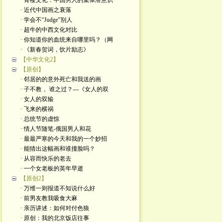
· 青楼文化：中国男人的集体潜意识
· 近代中国画之衰落
· 学会不“Judge”别人
· 超牛的中西文化对比
· 你知道你的血统来自哪里吗？（网
· 《新春贺词，饮片励志》
【中华文化2】
【原创】
· 邻居的的意外死亡和我送的画
· 子不教， 谁之过？---《女人的双
· 女人的双输
· 飞来的横祸
· 总统节的虚惊
· 情人节随笔-俄国男人和花
· 最最严寒的今天和我的一个妙招
· 能猜出这幅画和谁撞脸吗？
· 从容而快乐的老去
· 一个女老板的英年早逝
【原创2】
· 万维一则报道不知说什么好
· 前男友教我吸食大麻
· 亲历讲述：如何对付色狼
· 原创：我的北京饭店往事