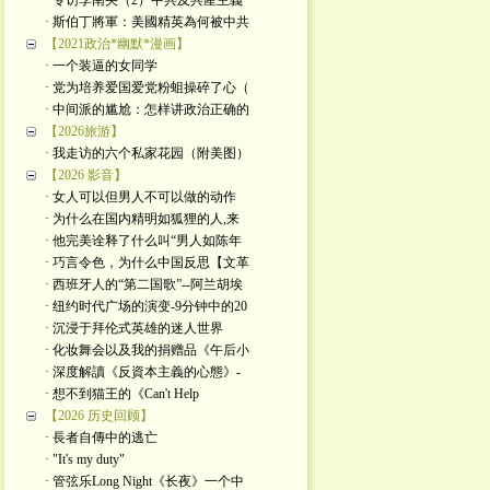
· 专访李南央（2）中共及共產主義
· 斯伯丁將軍：美國精英為何被中共
【2021政治*幽默*漫画】
· 一个装逼的女同学
· 党为培养爱国爱党粉蛆操碎了心（
· 中间派的尴尬：怎样讲政治正确的
【2026旅游】
· 我走访的六个私家花园（附美图）
【2026 影音】
· 女人可以但男人不可以做的动作
· 为什么在国内精明如狐狸的人,来
· 他完美诠释了什么叫“男人如陈年
· 巧言令色，为什么中国反思【文革
· 西班牙人的“第二国歌”--阿兰胡埃
· 纽约时代广场的演变-9分钟中的20
· 沉浸于拜伦式英雄的迷人世界
· 化妆舞会以及我的捐赠品《午后小
· 深度解讀《反資本主義的心態》-
· 想不到猫王的《Can't Help
【2026 历史回顾】
· 長者自傳中的逃亡
· "It's my duty"
· 管弦乐Long Night《长夜》一个中