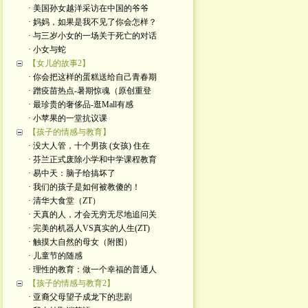
· 美国孙女越洋采访在中国的爷爷
· 妈妈，如果是我不见了你会怎样？
· 与三岁小女的一场关于死亡的对话
· 小女与蛇
【女儿的故事2】
· 你会把这样的蛋糕送给自己青春期
· 蹭疫苗热点-暑期惊魂（原创重登
· 最珍贵的奢侈品-逛Mall有感
· 小苹果的一堂抗议课
【孩子的情感与教育】
· 没大人管，十个男孩 (女孩) 住在
· 芬兰正式废除小学和中学课程教育
· 易中天：脑子给搞坏了
· 我们的孩子是如何被教傻的！
· 清华大食堂（ZT）
· 天真的人，才会无穷无尽地追问关
· 完美的机器人VS真实的人生(ZT)
· 触摸大自然的母女（附图）
· 儿童节的随感
· 理性的教育：做一个幸福的普通人
【孩子的情感与教育2】
· 亚裔父母望子成龙下的悲剧