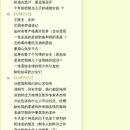
· 听成吉思汗，看花落花开
· 十年前把狼当儿子的成都女孩, 十
【心情日记】
· 王医生，走好
· 艺萌奇梦漫游记
· 如何有尊严地离开世界（含珍贵照
· 一首反战的圣诞歌曲和我的圣诞《
· 怎样看待董氏兄弟的恩怨
· 董鼎山先生千古！
· 如果你娶了个写博的女生（原创加
· 是谁把我推入了这黑暗的泥沼？
· 一张震惊全球的照片所引发的
· 献给如花的少女们
【心情日记2】
· 治愈我和我们的心灵创伤
· 清明节，州长官邸，我们都是地球
· 深切怀念万维博主医学专家本杰明
· 20点告诉你什么人可以结交。吐槽
· 献给我的婆婆和所有因疫情而孤独
· 圣诞节期间中餐馆里的老外
· 今天是个神圣的日子也是个审判的
· 郭沫若的预言（附本人的即兴之作