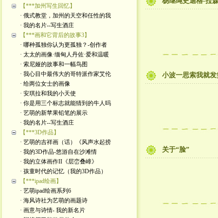
杨继绳史迪格-拉
【***加州写生回忆】
· 俄式教堂，加州的天空和任性的我
· 我的名片--写生酒庄
【***画和它背后的故事3】
· 哪种孤独你认为更孤独？-创作者
· 太太的画像·缅甸人丹佐·爱和温暖
· 索尼娅的故事和一幅鸟图
· 我心目中最伟大的哥特派作家艾伦
小波一思索我就发
· 给两位女士的画像
· 安琪拉和我的小天使
· 你是用三个标志就能猜到的牛人吗
· 艺萌的新苹果铅笔的展示
· 我的名片--写生酒庄
【***3D作品】
· 艺萌的吉祥画（话）《风声水起捞
关于“脸”
· 我的3D作品-悠游自在沙滩情
· 我的立体画作II《层峦叠嶂》
· 孩童时代的记忆（我的3D作品）
【***ipad绘画】
· 艺萌ipad绘画系列6
· 海风诗社为艺萌的画题诗
· 画意与诗情- 我的新名片