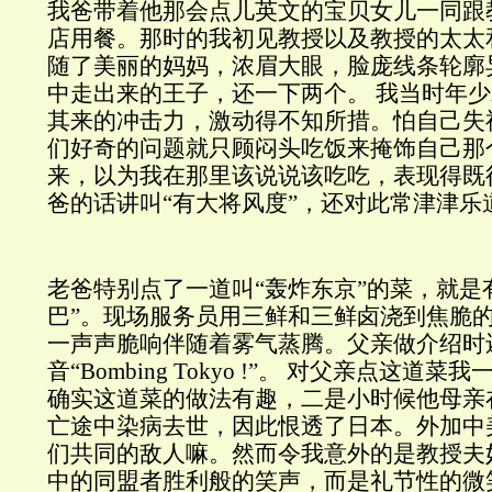
我爸带着他那会点儿英文的宝贝女儿一同跟
店用餐。那时的我初见教授以及教授的太太
随了美丽的妈妈，浓眉大眼，脸庞线条轮廓
中走出来的王子，还一下两个。
我当时年少
其来的冲击力，激动得不知所措。怕自己失
们好奇的问题就只顾闷头吃饭来掩饰自己那
来，以为我在那里该说说该吃吃，表现得既
爸的话讲叫“有大将风度”，还对此常津津乐
老爸特别点了一道叫“轰炸东京”的菜，就是
巴”。现场服务员用三鲜和三鲜卤浇到焦脆
一声声脆响伴随着雾气蒸腾。父亲做介绍时
音“
Bombing Tokyo !”
。
对父亲点这道菜我
确实这道菜的做法有趣，二是小时候他母亲
亡途中染病去世，因此恨透了日本。外加中
们共同的敌人嘛。然而令我意外的是教授夫
中的同盟者胜利般的笑声，而是礼节性的微