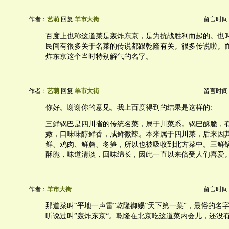
作者：
艺萌
回复
羊市大街
留言时间：20
百度上也称这道菜是轰炸东京，是为抗战胜利而起的。也
民间有很多关于名菜的传说都跟乾隆有关。很多传说啦。
炸东京这个当时特别解气的名字。
作者：
艺萌
回复
羊市大街
留言时间：20
你好。谢谢你的意见。我上百度得到的结果是这样的:
三鲜锅巴是四川省的传统名菜，属于川菜系。锅巴酥脆，
嫩，口味味醇鲜香，咸鲜微辣。本来属于四川菜，后来因
鲜、鸡肉、鲜蘑、冬笋，所以也被吸收到北方菜中。三鲜
酥脆，味道清淡，回味绵长，因此一直以来倍受人们喜爱。
作者：
羊市大街
留言时间：20
那道菜叫“平地一声雷”乾隆御赐”天下第一菜“，最俗的名字
听说过叫”轰炸东京“。乾隆在北京吃这道菜内会儿，还没