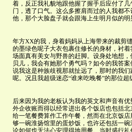
着，反正我礼貌地跟他握了握手后应付了几
门，透了口气。这么多擦肩而过的人我都不
他，那个大脸盘子就会跟海上生明月似的明
年方
XX
的我，身着妈妈从上海带来的裁剪
的墨绿色呢子大衣包裹住修长的身材，衬着
场面真有美女与野兽的赶脚。设身处地想，
贝儿，我会有她那个勇气吗？如今的我答案
说我这是种族歧视那就扯远了，那时的我们
呢。况且我超级迷恋“谁来吃晚餐”的那位超
后来因为我的老板认为我的英文和声音有优
外企收账而得以经常进出各个饭店也包括北
给一笔餐费算作工作午餐，然而在北京饭店用
够一碗淮扬馆里的蛋炒饭，也许还包括一碗
论如何也无法心安理得地用餐。当时盛行礼