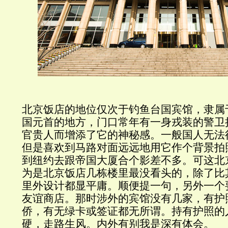
北京饭店的地位仅次于钓鱼台国宾馆，隶属
国元首的地方，门口常年有一身戎装的警卫
官贵人而增添了它的神秘感。一般国人无法
但是喜欢到马路对面远远地用它作个背景拍
到纽约去跟帝国大厦合个影差不多。可这北
为是北京饭店几栋楼里最没看头的，除了比
里外设计都显平庸。顺便提一句，另外一个
友谊商店。那时涉外的宾馆没有几家，有护
侨，有无绿卡或签证都无所谓。持有护照的
硬，走路生风。内外有别我是深有体会。