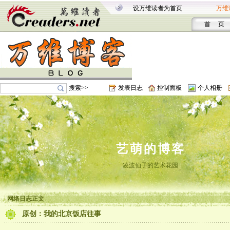
设万维读者为首页
万维
首 页
搜索>>
发表日志
控制面板
个人相册
艺萌的博客
凌波仙子的艺术花园
网络日志正文
原创：我的北京饭店往事