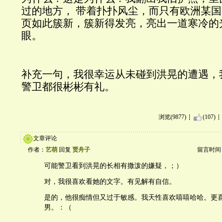
过的地方，
带着扑扑风尘，而只有欧洲某国
页如此簇新，簇新得发亮，亮出一道寒冷的
眼。
补充一句，我很幸运从未碰到洪晃的遭遇，
警卫都很彬彬有礼。
浏览(9877)
(107)
文章评论
作者：
艺萌
回复
贾舟子
留言时间：20
可能警卫看到洪晃的长相有撒泼的嫌疑，；）
对，我很喜欢看她的文字。有见解有自信。
是的，他很痴情但又过于敏感。我天性喜欢嘻嘻哈哈。更
男。：（