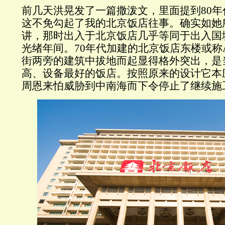
前几天洪晃发了一篇撒泼文，里面提到
80
年
这不免勾起了我的北京饭店往事。确实如她
讲，那时出入于北京饭店几乎等同于出入国
光绪年间。
70
年代加建的北京饭店东楼或称
街两旁的建筑中拔地而起显得格外突出，是
高、设备最好的饭
店
。按照原来的设计它本
周恩来怕威胁到中南海而下令停止了继续施