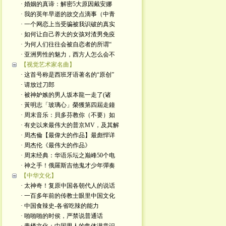
· 婚姻的真谛：解密5大原因戴安娜
· 我的英年早逝的故交点滴事（中青
· 一个网恋上当受骗被我识破的真实
· 如何让自己养大的女孩对渣男免疫
· 为何人们往往会被自恋者的所谓“
· 亚洲男性的魅力，西方人怎么会不
【视觉艺术家名曲】
· 这首号称是西班牙语著名的“原创”
· 请放过刀郎
· 被神妒嫉的男人坂本龍一走了(诸
· 黃明志「玻璃心」榮獲第四屆走鐘
· 周末音乐：貝多芬教你（不要）如
· 有史以来最伟大的普京MV，及其解
· 周杰倫【最偉大的作品】最彪悍详
· 周杰伦《最伟大的作品》
· 周末经典：华语乐坛之巅峰50个电
· 神之手！俄羅斯吉他鬼才少年彈奏
【中华文化】
· 太神奇！复原中国各朝代人的说话
· 一百多年前的传教士眼里中国文化
· 中国食辣史-各省吃辣的能力
· 啪啪啪的时侯，严禁说普通话