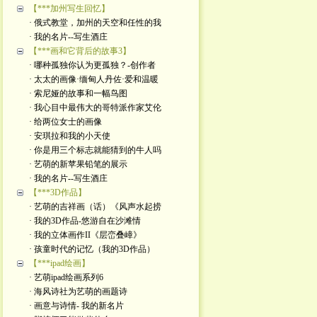
【***加州写生回忆】
· 俄式教堂，加州的天空和任性的我
· 我的名片--写生酒庄
【***画和它背后的故事3】
· 哪种孤独你认为更孤独？-创作者
· 太太的画像·缅甸人丹佐·爱和温暖
· 索尼娅的故事和一幅鸟图
· 我心目中最伟大的哥特派作家艾伦
· 给两位女士的画像
· 安琪拉和我的小天使
· 你是用三个标志就能猜到的牛人吗
· 艺萌的新苹果铅笔的展示
· 我的名片--写生酒庄
【***3D作品】
· 艺萌的吉祥画（话）《风声水起捞
· 我的3D作品-悠游自在沙滩情
· 我的立体画作II《层峦叠嶂》
· 孩童时代的记忆（我的3D作品）
【***ipad绘画】
· 艺萌ipad绘画系列6
· 海风诗社为艺萌的画题诗
· 画意与诗情- 我的新名片