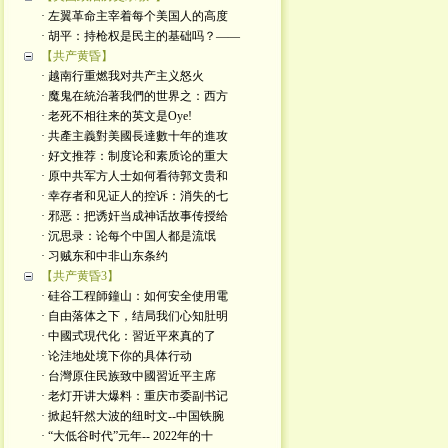
· 左翼革命主宰着每个美国人的高度
· 胡平：持枪权是民主的基础吗？——
【共产黄昏】
· 越南行重燃我对共产主义怒火
· 魔鬼在統治著我們的世界之：西方
· 老死不相往来的英文是Oye!
· 共產主義對美國長達數十年的進攻
· 好文推荐：制度论和素质论的重大
· 原中共军方人士如何看待郭文贵和
· 幸存者和见证人的控诉：消失的七
· 邪恶：把诱奸当成神话故事传授给
· 沉思录：论每个中国人都是流氓
· 习贼东和中非山东条约
【共产黄昏3】
· 硅谷工程師鐘山：如何安全使用電
· 自由落体之下，结局我们心知肚明
· 中國式現代化：習近平來真的了
· 论洼地处境下你的具体行动
· 台灣原住民族致中國習近平主席
· 老灯开讲大爆料：重庆市委副书记
· 掀起轩然大波的纽时文--中国铁腕
· “大低谷时代”元年-- 2022年的十