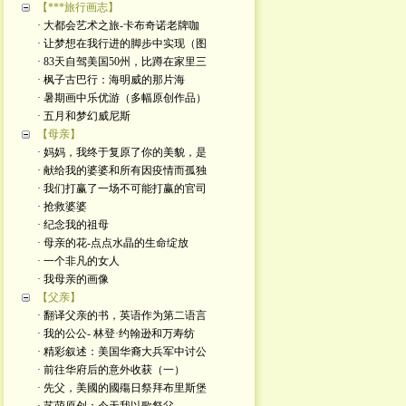
【***旅行画志】
· 大都会艺术之旅-卡布奇诺老牌咖
· 让梦想在我行进的脚步中实现（图
· 83天自驾美国50州，比蹲在家里三
· 枫子古巴行：海明威的那片海
· 暑期画中乐优游（多幅原创作品）
· 五月和梦幻威尼斯
【母亲】
· 妈妈，我终于复原了你的美貌，是
· 献给我的婆婆和所有因疫情而孤独
· 我们打赢了一场不可能打赢的官司
· 抢救婆婆
· 纪念我的祖母
· 母亲的花-点点水晶的生命绽放
· 一个非凡的女人
· 我母亲的画像
【父亲】
· 翻译父亲的书，英语作为第二语言
· 我的公公- 林登·约翰逊和万寿纺
· 精彩叙述：美国华裔大兵军中讨公
· 前往华府后的意外收获（一）
· 先父，美國的國殤日祭拜布里斯堡