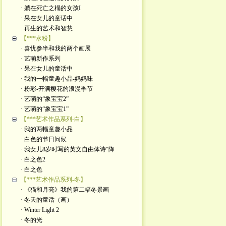
· 躺在死亡之榻的女孩I
· 呆在女儿的童话中
· 再生的艺术和智慧
【***水粉】
· 喜忧参半和我的两个画展
· 艺萌新作系列
· 呆在女儿的童话中
· 我的一幅童趣小品-妈妈味
· 粉彩-开满樱花的浪漫季节
· 艺萌的“象宝宝2”
· 艺萌的“象宝宝1”
【***艺术作品系列-白】
· 我的两幅童趣小品
· 白色的节日问候
· 我女儿8岁时写的英文自由体诗“降
· 白之色2
· 白之色
【***艺术作品系列-冬】
· 《猫和月亮》我的第二幅冬景画
· 冬天的童话（画）
· Winter Light 2
· 冬的光