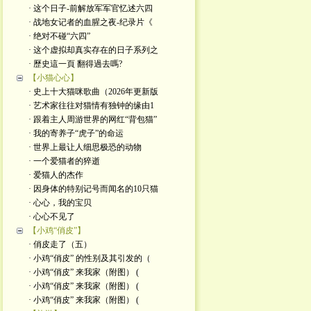
· 这个日子-前解放军军官忆述六四
· 战地女记者的血腥之夜-纪录片《
· 绝对不碰“六四”
· 这个虚拟却真实存在的日子系列之
· 歷史這一頁 翻得過去嗎?
【小猫心心】
· 史上十大猫咪歌曲（2026年更新版
· 艺术家往往对猫情有独钟的缘由1
· 跟着主人周游世界的网红“背包猫”
· 我的寄养子“虎子”的命运
· 世界上最让人细思极恐的动物
· 一个爱猫者的猝逝
· 爱猫人的杰作
· 因身体的特别记号而闻名的10只猫
· 心心，我的宝贝
· 心心不见了
【小鸡“俏皮”】
· 俏皮走了（五）
· 小鸡“俏皮” 的性别及其引发的（
· 小鸡“俏皮” 来我家（附图） (
· 小鸡“俏皮” 来我家（附图） (
· 小鸡“俏皮” 来我家（附图） (