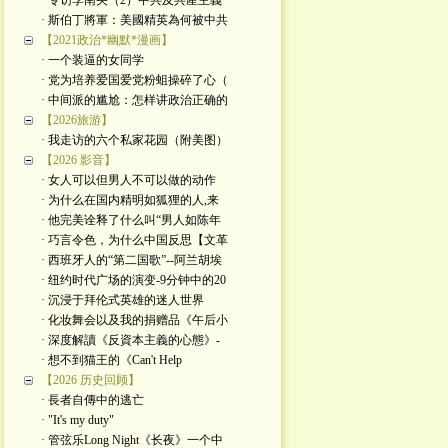
· 专访李南央（2）中共及共產主義
· 斯伯丁將軍：美國精英為何被中共
【2021政治*幽默*漫画】
· 一个装逼的女同学
· 党为培养爱国爱党粉蛆操碎了心（
· 中间派的尴尬：怎样讲政治正确的
【2026旅游】
· 我走访的六个私家花园（附美图）
【2026 影音】
· 女人可以但男人不可以做的动作
· 为什么在国内精明如狐狸的人,来
· 他完美诠释了什么叫“男人如陈年
· 巧言令色，为什么中国反思【文革
· 西班牙人的“第二国歌”--阿兰胡埃
· 纽约时代广场的演变-9分钟中的20
· 沉浸于拜伦式英雄的迷人世界
· 化妆舞会以及我的捐赠品《午后小
· 深度解讀《反資本主義的心態》-
· 想不到猫王的《Can't Help
【2026 历史回顾】
· 長者自傳中的逃亡
· "It's my duty"
· 管弦乐Long Night《长夜》一个中