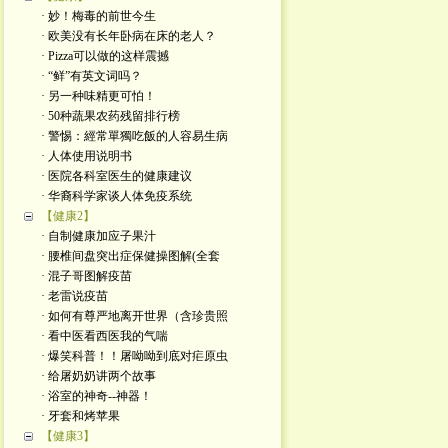
· 妙！梅毒的前世今生
· 欧美没有长年卧病在床的老人？
· Pizza可以做的这样震撼
· “鲜”有英文词吗？
· 另一种味精更可怕！
· 50种蔬果农药残留排行榜
· 警惕：經常單獨吃飯的人容易生病
· 人体使用说明书
· 医院各科室医生的健康建议
· 华裔科学家谈人体免疫系统
【健康2】
· 自制健康加应子果汁
· 腰椎间盘突出症保健操图解(全套
· 混子哥图解疫苗
· 老雷说疫苗
· 如何有尊严地离开世界（含珍贵照
· 看中医看西医我的气喘
· 爆笑科普！！屠呦呦到底对疟原虫
· 给屠奶奶讲两个故事
· 浴室的神奇--神器！
· 牙套和烤苹果
【健康3】