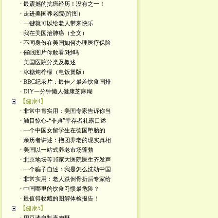
· 最震撼的抗癌经历！没有之一！
· 走进美国养老院(附图）
· 一键就可以给老人带来快乐
· 我在美国治肺癌（全文）
· 不同身份在美国如何办理医疗保险
· 催眠图片你敢看5秒吗
· 美国医院分类及概述
· 冰糖炖柠檬（电饭煲版）
· BBC纪录片：最佳／最差饮食国排
· DIY一分钟懒人健康芝麻糊
【健康4】
· 非常中肯实用：美国专家告诉你当
· 触目惊心-“非典”幸存者礼露口述
· 一个中国女留学生在德国堕胎的
· 亲历者讲述：抱团养老的现实真相
· 美国以一站式养老市场蓬勃
· 北京地坛等16家大医院医生齐发声
· 一个骗子自述：我是怎么洗劫中国
· 非常实用：老人跌倒骨折后专家给
· 中国哪里的饮食习惯最危险？
· 最值得收藏的图解体检报告！
【健康5】