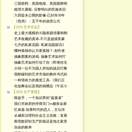
· 三国密档：英国电报、美国观察哨
· 梳理大屠殺- 没整明白的民族依旧
· 六四從未公開的影像-已封存30年
· 《危局》：五千年的崩溃公式
【2026 艺术作品】
· 史上最大规模的AI版权赔偿案刚刚
· 艺术收藏的真谛-不只是超级富豪
· 七月的私家花园- 私家花园探访2
· 哪种孤独你认为更孤独？-创作者
· 抽象图案的游戏- 抽象艺术如何打
· 抽象艺术如何打动了你（即便你无
· 介绍一位不为国人所知的战后巴黎
· 我刚碰到的艺术市场的教科书式的
· 一种强有力的视觉工具-《我们正
· 化妆舞会以及我的捐赠品《午后小
【2026 共产黄昏】
· 陈徒手，一个知识界的“盗墓者”
· 我们市政府的停摆关门vs极权金家
· 忆保嘉-知青时代的恋人，文坛诗
· 从威权治理到社会主义实验：发展
· 斯塔默辞职无产阶级还是地主家里
· 自由的账单