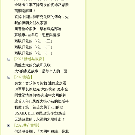
· 全球出生率下降引发的忧虑及思索
· 萬潤南辭世！
· 哀悼中国法律研究先驱的傳奇，先
· 我的伊朗女朋友索丽
· 川普整哈肅佛，早有戰略部署
· 蘇曉康- 自卑症：思想與情感
· 難以归化的「根」（三）
· 難以归化的「根」（二）
· 難以归化的「根」（一）
【2025 情感与教育】
· 柔丝太太的变故和失联
· 大S的家庭故事，是每个人的一面
【2025影音】
· 突发：音乐传奇鲍勃·迪伦这次震
· 38军军长徐勤先“六四抗命”庭审全
· 問世堅情為何物-火遍中文网的神
· 这首80年代风靡大街小巷的迪斯科
· 我做了第一首英文关于731的歌
· USAID, DEI, 移民政策-实战练英
· 无法超越的，永远的朱丽叶走了
【2025共产黄昏】
· 何清漣專欄：「美國斬殺線」是北