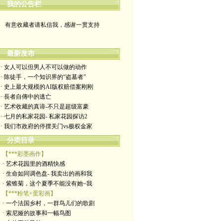
我的公告栏
有意收藏者请私信我，感谢一贯支持
政治转载不一定代表本人意见
最新发布
艺术博客：https://yimengl.blog
· 女人可以但男人不可以做的动作
· 陈徒手，一个知识界的“盗墓者”
目录中标注星号的为本人艺术原创
· 史上最大规模的AI版权赔偿案刚刚
· 長者自傳中的逃亡
· 艺术收藏的真谛-不只是超级富豪
· 七月的私家花园- 私家花园探访2
· 我们市政府的停摆关门vs极权金家
分类目录
【***彩墨画作】
· 艺术花园里的酒精快感
· 生命如同调色盘- 我卖出的画和我
· 紫锥菊，这个夏季不能没有她~我
【***粉笔+蛋彩画】
· 一个法国乡村，一群鸟儿们的歌剧
· 索尼娅的故事和一幅鸟图