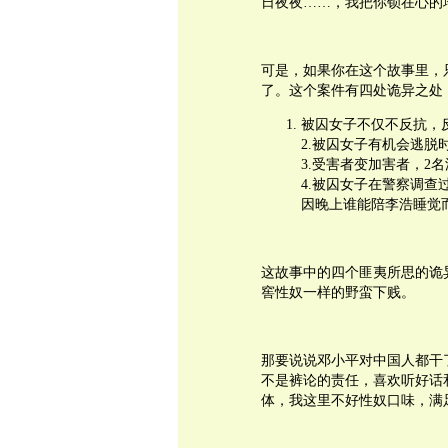
日夜夜……，我把你锁在心的
可是，如果你在这个故事里，
了。这个案件有四处诡异之处
被囚女子不仅不反抗，
2.被囚女子有机会逃脱
3.受害者变加害者，2
4.被囚女子在警察调
因晚上谁能陪李浩睡觉
这故事中的四个匪夷所思的诡
窖性奴一样的野蛮下贱。
那要说说邓小平对中国人都干
不是裤论的责任，喜欢听好话
体，我这里不好性奴口味，满