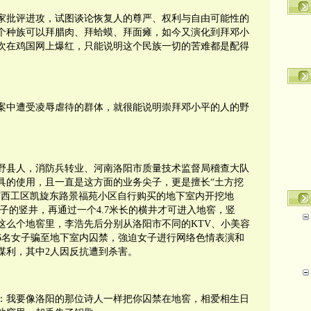
家批评进攻，试图谈论恢复人的尊严、权利与自由可能性的
个种族可以拜腊肉、拜蛤蟆、拜面瘫，如今又演化到拜邓小
次在鸡国网上爆红，只能说明这个民族一切的苦难都是配得
。
案中遭受凌辱虐待的群体，就很能说明崇拜邓小平的人的野
野县人，消防兵转业、河南洛阳市质量技术监督局稽查大队
具的使用，且一直是这方面的业务尖子，更是擅长“土方挖
市西工区凯旋东路景福苑小区自行购买的地下室内开挖地
梯子的竖井，再通过一个4.7米长的横井才可进入地窖，竖
这么个地窖里，李浩先后分别从洛阳市不同的KTV、小美容
6名女子骗至地下室内囚禁，強迫女子进行网络色情表演和
谋利，其中2人因反抗遭到杀害。
：我要像洛阳的那位诗人一样把你囚禁在地窖，相爱相生日