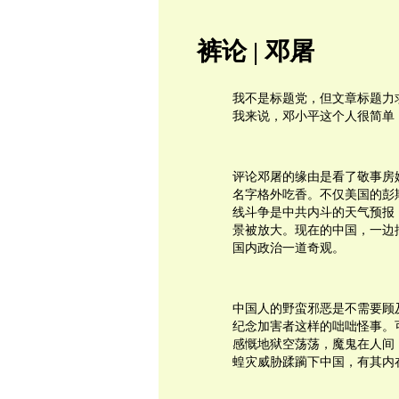
裤论 | 邓屠
我不是标题党，但文章标题力
我来说，邓小平这个人很简单
评论邓屠的缘由是看了敬事房
名字格外吃香。不仅美国的彭
线斗争是中共内斗的天气预报
景被放大。现在的中国，一边
国内政治一道奇观。
中国人的野蛮邪恶是不需要顾
纪念加害者这样的咄咄怪事。
感慨地狱空荡荡，魔鬼在人间
蝗灾威胁蹂躏下中国，有其内