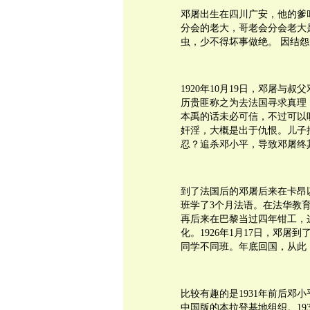
邓屠出生在四川广安，他的爹
分会的老大，哥老会分会老大
虫，少不得坏事做绝。 因结怨
1920年10月19日，邓屠
历贵匪称之为去法国寻求真理
本禹的话未必可信，不过可以
奸淫，大概是出于仇恨。儿子
忍？追杀邓小平，导致邓屠终
到了法国后的邓屠后来在卡昂
班学了3个月法语。在法华教
再后来在巴黎当过四年钳工，
化。1926年1月17日，邓
同学不同班。年底回国，从此
比较有趣的是1931年前后邓
中国版的本拉登基地组织。19