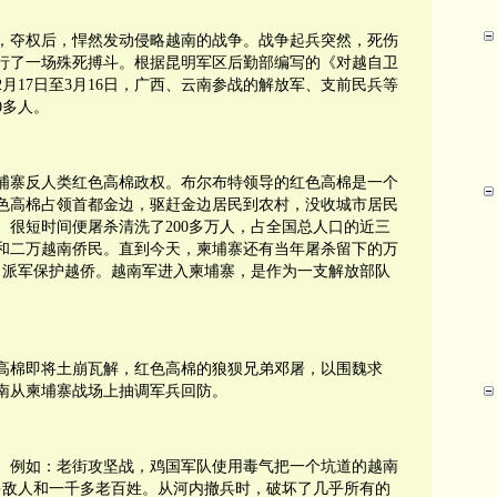
，夺权后，悍然发动侵略越南的战争。战争起兵突然，死伤
行了一场殊死搏斗。根据昆明军区后勤部编写的《对越自卫
2月17日至3月16日，广西、云南参战的解放军、支前民兵等
0多人。
埔寨反人类红色高棉政权。布尔布特领导的红色高棉是一个
色高棉占领首都金边，驱赶金边居民到农村，没收城市居民
。很短时间便屠杀清洗了200多万人，占全国总人口的近三
和二万越南侨民。直到今天，柬埔寨还有当年屠杀留下的万
，派军保护越侨。越南军进入柬埔寨，是作为一支解放部队
高棉即将土崩瓦解，红色高棉的狼狈兄弟邓屠，以围魏求
南从柬埔寨战场上抽调军兵回防。
。例如：老街攻坚战，鸡国军队使用毒气把一个坑道的越南
0多敌人和一千多老百姓。从河内撤兵时，破坏了几乎所有的