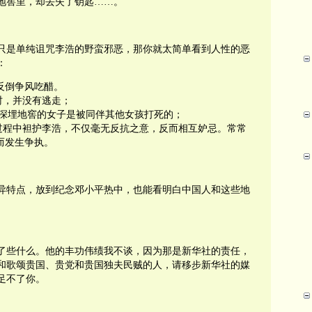
地窖里，却丢失了钥匙……。
只是单纯诅咒李浩的野蛮邪恶，那你就太简单看到人性的恶
：
反倒争风吃醋。
时，并没有逃走；
名深埋地窖的女子是被同伴其他女孩打死的；
查过程中袒护李浩，不仅毫无反抗之意，反而相互妒忌。常常
而发生争执。
异特点，放到纪念邓小平热中，也能看明白中国人和这些地
了些什么。他的丰功伟绩我不谈，因为那是新华社的责任，
和歌颂贵国、贵党和贵国独夫民贼的人，请移步新华社的媒
足不了你。