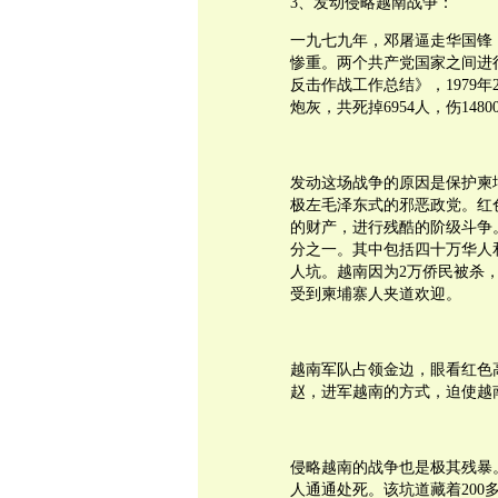
3、发动侵略越南战争：
一九七九年，邓屠逼走华国锋
惨重。两个共产党国家之间进
反击作战工作总结》，1979年
炮灰，共死掉6954人，伤1480
发动这场战争的原因是保护柬
极左毛泽东式的邪恶政党。红
的财产，进行残酷的阶级斗争
分之一。其中包括四十万华人
人坑。越南因为2万侨民被杀
受到柬埔寨人夹道欢迎。
越南军队占领金边，眼看红色
赵，进军越南的方式，迫使越
侵略越南的战争也是极其残暴
人通通处死。该坑道藏着20