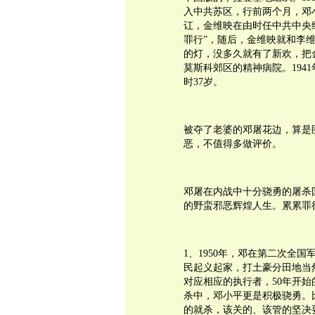
入中共苏区，行前两个月，邓小
讧，金维映在由时任中共中央
罪行”，随后，金维映就和李
的灯，没多久就有了新欢，把金
莫斯科郊区的精神病院。194
时37岁。
被夺了老婆的邓屠花边，算是
恶，不值得多做评价。
邓屠在内战中十分骁勇的屠杀国
的野蛮邪恶辉煌人生。累累罪
1、1950年，邓在第二次全
民起义起家，打土豪分田地当
对应相应的执行者，50年开
杀中，邓小平更是积极骁勇。
的就杀，该关的、该管的坚决