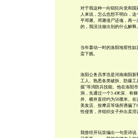
对于我这种一向猖狂向党和国
人来说，怎么也想不明白，这
平邓屠。邓屠借尸还魂，再一
的，我没法做出别的什么解释
当年轰动一时的洛阳地窖性奴
蛮下贱。
洛阳公务员李浩是河南南阳新
工人。熟悉各类破拆、防爆工
掘”等消防兵技能。他在洛阳
洞，先通过一个3.4米深、有
井、横井直径约为50厘米。在
美发店、按摩店等场所诱骗了
性侵害，并组织女子外出卖淫
我曾经开玩笑编出一句歪诗说