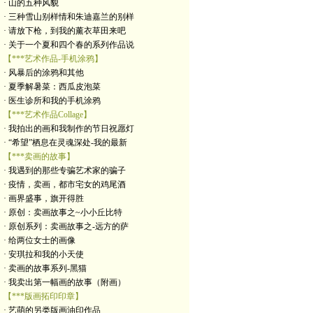
· 山的五种风貌
· 三种雪山别样情和朱迪嘉兰的别样
· 请放下枪，到我的薰衣草田来吧
· 关于一个夏和四个春的系列作品说
【***艺术作品-手机涂鸦】
· 风暴后的涂鸦和其他
· 夏季解暑菜：西瓜皮泡菜
· 医生诊所和我的手机涂鸦
【***艺术作品Collage】
· 我拍出的画和我制作的节日祝愿灯
· “希望”栖息在灵魂深处-我的最新
【***卖画的故事】
· 我遇到的那些专骗艺术家的骗子
· 疫情，卖画，都市宅女的鸡尾酒
· 画界盛事，旗开得胜
· 原创：卖画故事之~小小丘比特
· 原创系列：卖画故事之-远方的萨
· 给两位女士的画像
· 安琪拉和我的小天使
· 卖画的故事系列-黑猫
· 我卖出第一幅画的故事（附画）
【***版画拓印印章】
· 艺萌的另类版画油印作品