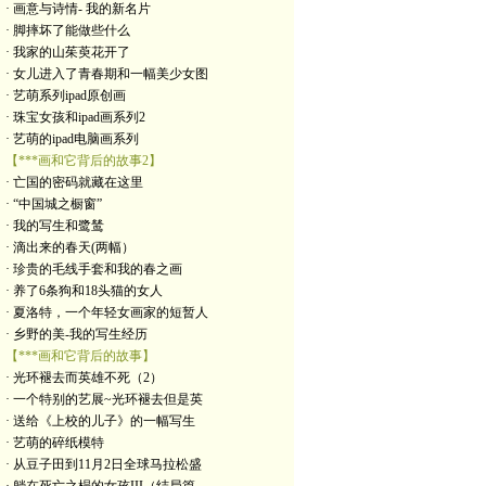
· 画意与诗情- 我的新名片
· 脚摔坏了能做些什么
· 我家的山茱萸花开了
· 女儿进入了青春期和一幅美少女图
· 艺萌系列ipad原创画
· 珠宝女孩和ipad画系列2
· 艺萌的ipad电脑画系列
【***画和它背后的故事2】
· 亡国的密码就藏在这里
· “中国城之橱窗”
· 我的写生和鹭鸶
· 滴出来的春天(两幅）
· 珍贵的毛线手套和我的春之画
· 养了6条狗和18头猫的女人
· 夏洛特，一个年轻女画家的短暂人
· 乡野的美-我的写生经历
【***画和它背后的故事】
· 光环褪去而英雄不死（2）
· 一个特别的艺展~光环褪去但是英
· 送给《上校的儿子》的一幅写生
· 艺萌的碎纸模特
· 从豆子田到11月2日全球马拉松盛