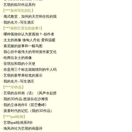
· 艺萌的拓印作品系列
【***加州写生回忆】
· 俄式教堂，加州的天空和任性的我
· 我的名片--写生酒庄
【***画和它背后的故事3】
· 哪种孤独你认为更孤独？-创作者
· 太太的画像·缅甸人丹佐·爱和温暖
· 索尼娅的故事和一幅鸟图
· 我心目中最伟大的哥特派作家艾伦
· 给两位女士的画像
· 安琪拉和我的小天使
· 你是用三个标志就能猜到的牛人吗
· 艺萌的新苹果铅笔的展示
· 我的名片--写生酒庄
【***3D作品】
· 艺萌的吉祥画（话）《风声水起捞
· 我的3D作品-悠游自在沙滩情
· 我的立体画作II《层峦叠嶂》
· 孩童时代的记忆（我的3D作品）
【***ipad绘画】
· 艺萌ipad绘画系列6
· 海风诗社为艺萌的画题诗