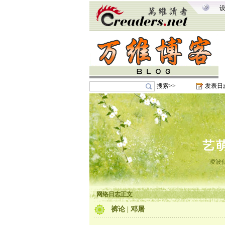
搜索>>
发表日
艺
凌波
网络日志正文
裤论 | 邓屠