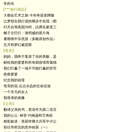
· 冬的光
【***旅行画志】
· 大都会艺术之旅-卡布奇诺老牌咖
· 让梦想在我行进的脚步中实现（图
· 83天自驾美国50州，比蹲在家里三
· 枫子古巴行：海明威的那片海
· 暑期画中乐优游（多幅原创作品）
· 五月和梦幻威尼斯
【母亲】
· 妈妈，我终于复原了你的美貌，是
· 献给我的婆婆和所有因疫情而孤独
· 我们打赢了一场不可能打赢的官司
· 抢救婆婆
· 纪念我的祖母
· 母亲的花-点点水晶的生命绽放
· 一个非凡的女人
· 我母亲的画像
【父亲】
· 翻译父亲的书，英语作为第二语言
· 我的公公- 林登·约翰逊和万寿纺
· 精彩叙述：美国华裔大兵军中讨公
· 前往华府后的意外收获（一）