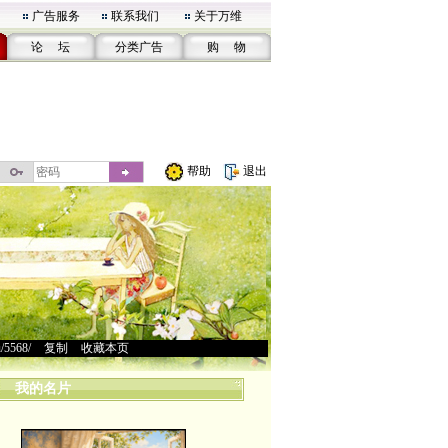
广告服务
联系我们
关于万维
论 坛
分类广告
购 物
帮助
退出
u/5568/
>
复制
>
收藏本页
我的名片