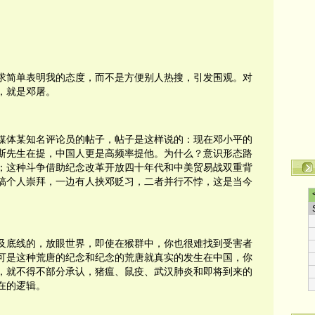
求简单表明我的态度，而不是方便别人热搜，引发围观。对
，就是邓屠。
媒体某知名评论员的帖子，帖子是这样说的：现在邓小平的
斯先生在提，中国人更是高频率提他。为什么？意识形态路
；这种斗争借助纪念改革开放四十年代和中美贸易战双重背
搞个人崇拜，一边有人挟邓贬习，二者并行不悖，这是当今
及底线的，放眼世界，即使在猴群中，你也很难找到受害者
可是这种荒唐的纪念和纪念的荒唐就真实的发生在中国，你
，就不得不部分承认，猪瘟、鼠疫、武汉肺炎和即将到来的
转
在的逻辑。