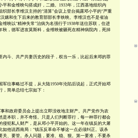
平和金维映勾搭成奸，二婚。1933年，江西基地组织内
组织部长李维汉主持的“清算”会议上登台揭露邓小平的“严重
维汉媾和生下后来的教育部部长李铁映。李维汉也不是省油
维映以“精神失常”治病为名强行于1938年送往苏联，住进
1年秋，德军进攻莫斯科，金维映被砸死在精神病院内，死掉
匪内斗、共产共妻历史的段子，权当一乐，比起后来邓的罪
军往事略过不提，从大陆1950年沦陷后说起，正式开始邓
行，简单总结七宗如下：
国军事和政府委员会上提出立即没收地主财产。共产党作为农
然是本职，并不奇怪。只是人们判断罪行，每一种罪行都会
始的侵犯私人财产，是从邓小平开始的。这一年在镇反的大屠
比如他说西南局：“镇压反革命不够这一点必须纠正。该杀
要关、要管。杀人问题，要准、稳、狠。第一要准，不要杀