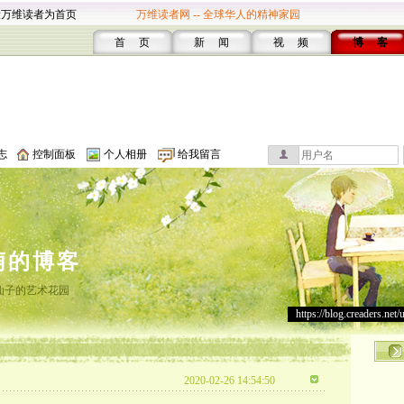
设万维读者为首页
万维读者网 -- 全球华人的精神家园
首 页
新 闻
视 频
博 客
志
控制面板
个人相册
给我留言
萌的博客
仙子的艺术花园
https://blog.creaders.net/
2020-02-26 14:54:50