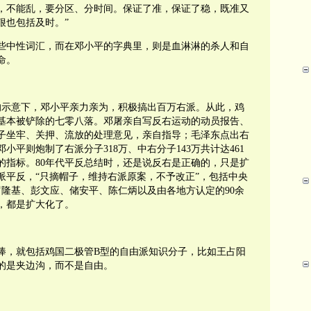
，不能乱，要分区、分时间。保证了准，保证了稳，既准又
狠也包括及时。”
些中性词汇，而在邓小平的字典里，则是血淋淋的杀人和自
命。
东的示意下，邓小平亲力亲为，积极搞出百万右派。从此，鸡
基本被铲除的七零八落。邓屠亲自写反右运动的动员报告、
子坐牢、关押、流放的处理意见，亲自指导；毛泽东点出右
小平则炮制了右派分子318万、中右分子143万共计达461
的指标。80年代平反总结时，还是说反右是正确的，只是扩
派平反，“只摘帽子，维持右派原案，不予改正”，包括中央
罗隆基、彭文应、储安平、陈仁炳以及由各地方认定的90余
，都是扩大化了。
捧，就包括鸡国二极管B型的自由派知识分子，比如王占阳
的是夹边沟，而不是自由。