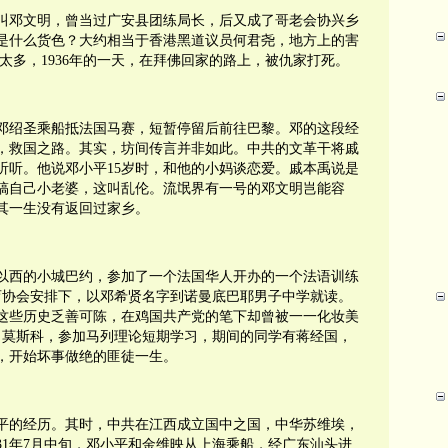
叫邓文明，曾当过广安县团练局长，后又成了哥老会协兴乡
是什么货色？大约相当于香港黑道议员何君尧，地方上的害
太多，1936年的一天，在拜佛回家的路上，被仇家打死。
与叔父邓绍圣乘船抵法国马赛，短暂停留后前往巴黎。邓的这段经
，救国之路。其实，坊间传言并非如此。中共的文革干将戚
听听。他说邓小平15岁时，和他的小妈谈恋爱。戚本禹说是
搞自己小老婆，这叫乱伦。流氓界有一号的邓文明岂能容
其一生没有返回过家乡。
以西的小城巴约，参加了一个法国华人开办的一个法语训练
育协会安排下，以邓希贤名字到诺曼底巴耶男子中学就读。
这些历史乏善可陈，在鸡国共产党的笔下却曾被一一化妆美
屠到了莫斯科，参加马列理论短期学习，期间的同学有蒋经国，
，开始坏事做绝的匪徒一生。
小平的经历。其时，中共在江西成立国中之国，中华苏维埃，
31年7月中旬，邓小平和金维映从上海乘船，经广东汕头进