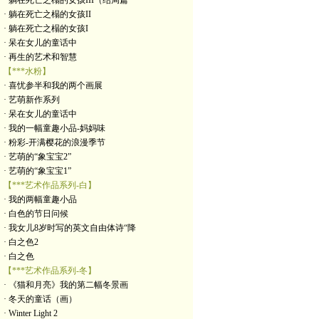
· 躺在死亡之榻的女孩III（结局篇
· 躺在死亡之榻的女孩II
· 躺在死亡之榻的女孩I
· 呆在女儿的童话中
· 再生的艺术和智慧
【***水粉】
· 喜忧参半和我的两个画展
· 艺萌新作系列
· 呆在女儿的童话中
· 我的一幅童趣小品-妈妈味
· 粉彩-开满樱花的浪漫季节
· 艺萌的“象宝宝2”
· 艺萌的“象宝宝1”
【***艺术作品系列-白】
· 我的两幅童趣小品
· 白色的节日问候
· 我女儿8岁时写的英文自由体诗“降
· 白之色2
· 白之色
【***艺术作品系列-冬】
· 《猫和月亮》我的第二幅冬景画
· 冬天的童话（画）
· Winter Light 2