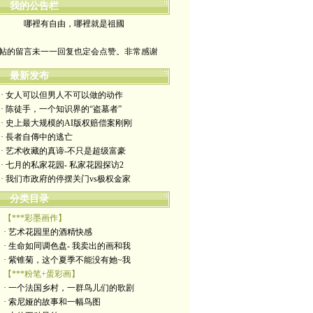
我的公告栏
哪裡有自由，哪裡就是祖國
帖的留言未一一回复也定会点赞。非常感谢
yimengling53@yahoo.com
最新发布
· 女人可以但男人不可以做的动作
有意收藏者请私信我，感谢一贯支持
· 陈徒手，一个知识界的“盗墓者”
· 史上最大规模的AI版权赔偿案刚刚
政治转载不一定代表本人意见
· 長者自傳中的逃亡
· 艺术收藏的真谛-不只是超级富豪
艺术博客：https://yimengl.blog
· 七月的私家花园- 私家花园探访2
· 我们市政府的停摆关门vs极权金家
目录中标注星号的为本人艺术原创
分类目录
【***彩墨画作】
· 艺术花园里的酒精快感
· 生命如同调色盘- 我卖出的画和我
· 紫锥菊，这个夏季不能没有她~我
【***粉笔+蛋彩画】
· 一个法国乡村，一群鸟儿们的歌剧
· 索尼娅的故事和一幅鸟图