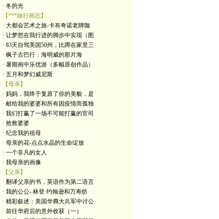
· 冬的光
【***旅行画志】
· 大都会艺术之旅-卡布奇诺老牌咖
· 让梦想在我行进的脚步中实现（图
· 83天自驾美国50州，比蹲在家里三
· 枫子古巴行：海明威的那片海
· 暑期画中乐优游（多幅原创作品）
· 五月和梦幻威尼斯
【母亲】
· 妈妈，我终于复原了你的美貌，是
· 献给我的婆婆和所有因疫情而孤独
· 我们打赢了一场不可能打赢的官司
· 抢救婆婆
· 纪念我的祖母
· 母亲的花-点点水晶的生命绽放
· 一个非凡的女人
· 我母亲的画像
【父亲】
· 翻译父亲的书，英语作为第二语言
· 我的公公- 林登·约翰逊和万寿纺
· 精彩叙述：美国华裔大兵军中讨公
· 前往华府后的意外收获（一）