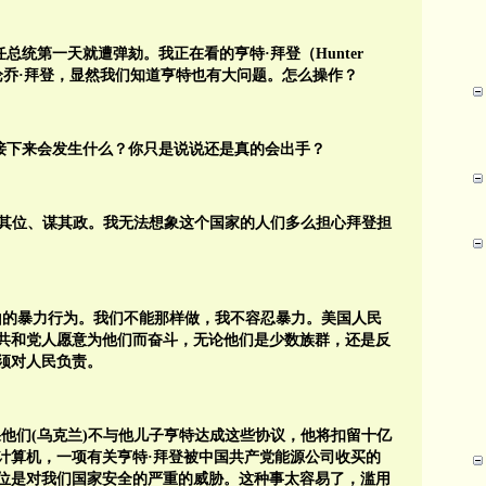
n）担任总统第一天就遭弹劾。我正在看的亨特·拜登（Hunter
谈论乔·拜登，显然我们知道亨特也有大问题。怎么操作？
。接下来会发生什么？你只是说说还是真的会出手？
信在其位、谋其政。我无法想象这个国家的人们多么担心拜登担
山的暴力行为。我们不能那样做，我不容忍暴力。美国人民
共和党人愿意为他们而奋斗，无论他们是少数族群，还是反
须对人民负责。
他们(乌克兰)不与他儿子亨特达成这些协议，他将扣留十亿
计算机，一项有关亨特·拜登被中国共产党能源公司收买的
位是对我们国家安全的严重的威胁。这种事太容易了，滥用