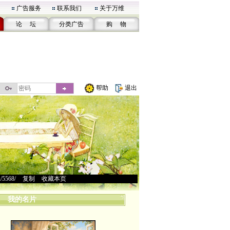
广告服务
联系我们
关于万维
论 坛
分类广告
购 物
帮助
退出
u/5568/
>
复制
>
收藏本页
我的名片