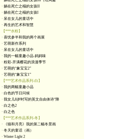
· 躺在死亡之榻的女孩III（结局篇
· 躺在死亡之榻的女孩II
· 躺在死亡之榻的女孩I
· 呆在女儿的童话中
· 再生的艺术和智慧
【***水粉】
· 喜忧参半和我的两个画展
· 艺萌新作系列
· 呆在女儿的童话中
· 我的一幅童趣小品-妈妈味
· 粉彩-开满樱花的浪漫季节
· 艺萌的“象宝宝2”
· 艺萌的“象宝宝1”
【***艺术作品系列-白】
· 我的两幅童趣小品
· 白色的节日问候
· 我女儿8岁时写的英文自由体诗“降
· 白之色2
· 白之色
【***艺术作品系列-冬】
· 《猫和月亮》我的第二幅冬景画
· 冬天的童话（画）
· Winter Light 2