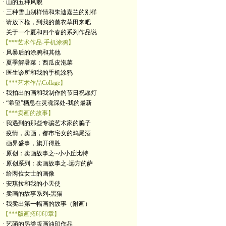
· 山的五种风貌
· 三种雪山别样情和朱迪嘉兰的别样
· 请放下枪，到我的薰衣草田来吧
· 关于一个夏和四个春的系列作品说
【***艺术作品-手机涂鸦】
· 风暴后的涂鸦和其他
· 夏季解暑菜：西瓜皮泡菜
· 医生诊所和我的手机涂鸦
【***艺术作品Collage】
· 我拍出的画和我制作的节日祝愿灯
· “希望”栖息在灵魂深处-我的最新
【***卖画的故事】
· 我遇到的那些专骗艺术家的骗子
· 疫情，卖画，都市宅女的鸡尾酒
· 画界盛事，旗开得胜
· 原创：卖画故事之~小小丘比特
· 原创系列：卖画故事之-远方的萨
· 给两位女士的画像
· 安琪拉和我的小天使
· 卖画的故事系列-黑猫
· 我卖出第一幅画的故事（附画）
【***版画拓印印章】
· 艺萌的另类版画油印作品