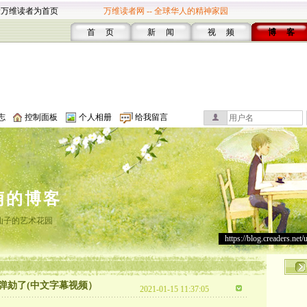
设万维读者为首页
万维读者网 -- 全球华人的精神家园
首 页
新 闻
视 频
博 客
志
控制面板
个人相册
给我留言
萌的博客
仙子的艺术花园
https://blog.creaders.net/
弹劾了(中文字幕视频）
2021-01-15 11:37:05