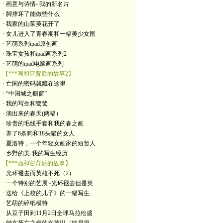
· 画意与诗情- 我的新名片
· 脚摔坏了能做些什么
· 我家的山茱萸花开了
· 女儿进入了青春期和一幅美少女图
· 艺萌系列ipad原创画
· 珠宝女孩和ipad画系列2
· 艺萌的ipad电脑画系列
【***画和它背后的故事2】
· 亡国的密码就藏在这里
· “中国城之橱窗”
· 我的写生和鹭鸶
· 滴出来的春天(两幅）
· 珍贵的毛线手套和我的春之画
· 养了6条狗和18头猫的女人
· 夏洛特，一个年轻女画家的短暂人
· 乡野的美-我的写生经历
【***画和它背后的故事】
· 光环褪去而英雄不死（2）
· 一个特别的艺展~光环褪去但是英
· 送给《上校的儿子》的一幅写生
· 艺萌的碎纸模特
· 从豆子田到11月2日全球马拉松盛