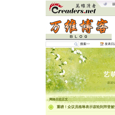
搜索>>
发表日
艺
凌波
网络日志正文
重磅！众议员格琳表示该轮到拜登被