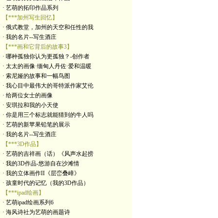
· 艺萌的拓印作品系列
【***加州写生回忆】
· 俄式教堂，加州的天空和任性的我
· 我的名片--写生酒庄
【***画和它背后的故事3】
· 哪种孤独你认为更孤独？-创作者
· 太太的画像·缅甸人丹佐·爱和温暖
· 索尼娅的故事和一幅鸟图
· 我心目中最伟大的哥特派作家艾伦
· 给两位女士的画像
· 安琪拉和我的小天使
· 你是用三个标志就能猜到的牛人吗
· 艺萌的新苹果铅笔的展示
· 我的名片--写生酒庄
【***3D作品】
· 艺萌的吉祥画（话）《风声水起捞
· 我的3D作品-悠游自在沙滩情
· 我的立体画作II《层峦叠嶂》
· 孩童时代的记忆（我的3D作品）
【***ipad绘画】
· 艺萌ipad绘画系列6
· 海风诗社为艺萌的画题诗